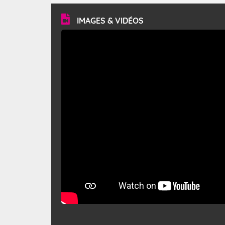
vitesse moyenne de 50 km/h et atteindre 80 à 100 km/h
en rafales, parfois davantage. Il parcourt la basse vallée
du Rhône et la Provence et envahit le littoral
IMAGES & VIDÉOS
méditerranéen à partir de la Camargue.