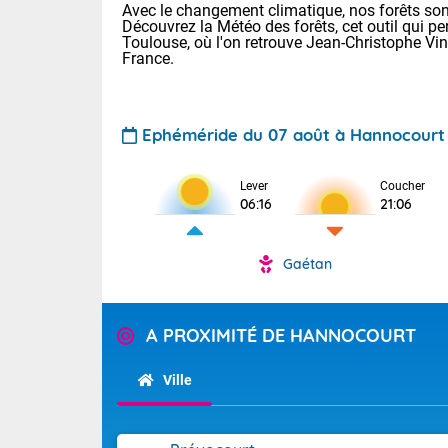
Avec le changement climatique, nos forêts sont
Découvrez la Météo des forêts, cet outil qui pe
Toulouse, où l'on retrouve Jean-Christophe Vi
France.
Ephéméride du 07 août à Hannocourt
Lever
Coucher
Voici les tem
06:16
21:06
31 Lyon : 35 
: 32 Nancy : 
32 Lille : 28 
Gaétan
TENDANCE P
Demain : sam
Pour la sema
A PROXIMITÉ DE HANNOCOURT
Très chaud
Au niveau du 
En matinée, le
températures 
Ville
Le soleil domi
Tendance des
donnent quel
2026 :
sur les Pyrén