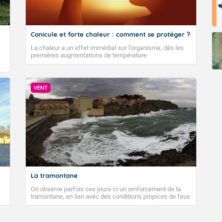
Canicule et forte chaleur : comment se protéger ?
La chaleur a un effet immédiat sur l’organisme, dès les
premières augmentations de température.
VENT
La tramontane
On observe parfois ces jours-ci un renforcement de la
tramontane, en lien avec des conditions propices de feux
de forêt. Mais qu'est-ce que la tramontane ? Quelles sont
ses caractéristiques ? La tramontane est un vent
turbulent soufflant de secteur nord-ouest à nord, ou ouest