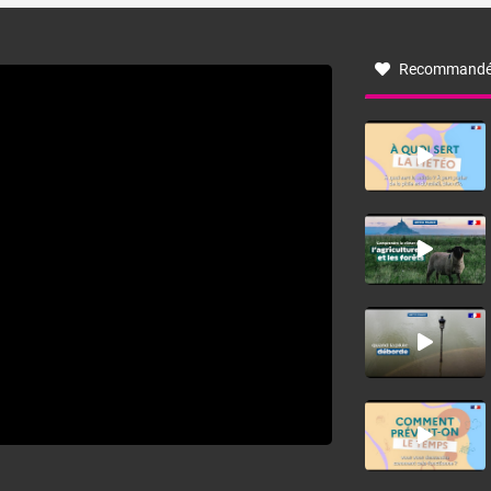
à nord-ouest, dans un secteur qui part du Roussillon à la
vallée de l’Aude et à l’ouest de l’Hérault. L’étymologie de
ce vent vient du latin trasmontanus, signifiant au-delà des
monts, en allusion aux régions montagneuses d’où
Recommandé
provient ce vent.