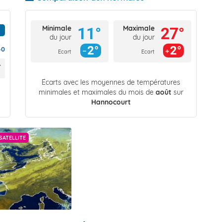
Minimale
Maximale
11°
27°
du jour
du jour
2°
2°
40
Ecart
Ecart
Écarts avec les moyennes de températures
minimales et maximales du mois de
août
sur
Hannocourt
SATELLITE