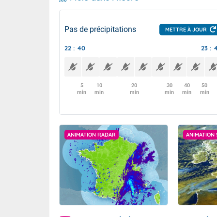
Pas de précipitations
METTRE À JOUR
22 : 40
23 : 
5
10
20
30
40
50
min
min
min
min
min
min
ANIMATION RADAR
ANIMATION 