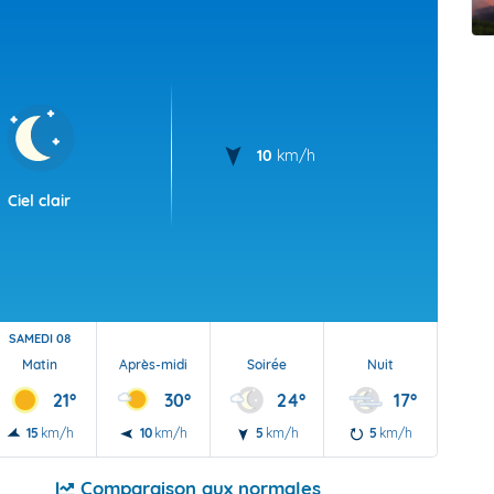
t Futuna
oid
10
km/h
Ciel clair
SAMEDI 08
Matin
Après-midi
Soirée
Nuit
21°
30°
24°
17°
15
km/h
10
km/h
5
km/h
5
km/h
Comparaison aux normales