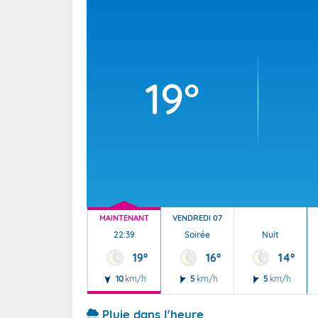
Wallis e
Grand fr
19°
MAINTENANT
VENDREDI 07
22:39
Soirée
Nuit
19°
16°
14°
10
km/h
5
km/h
5
km/h
Pluie dans l'heure