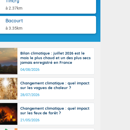
Tincry
orages
aison.
ne, le Poitou-
à 2.37km
 de 8 à 13
re 26 sur le
Bacourt
 nouveau
à 3.35km
 dans le sud-
Bilan climatique : juillet 2026 est le
mois le plus chaud et un des plus secs
jamais enregistré en France
04/08/2026
Changement climatique : quel impact
sur les vagues de chaleur ?
28/07/2026
Changement climatique : quel impact
sur les feux de forêt ?
21/05/2026