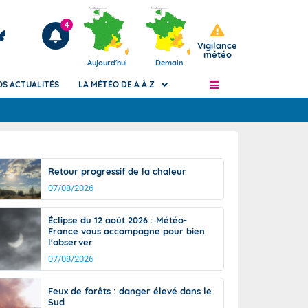
4
Vigilance
météo
Aujourd'hui
Demain
OS ACTUALITÉS
LA MÉTÉO DE A À Z
Articles
ngers
Retour progressif de la chaleur
Phénomènes dangereux de J+2 à J+7
07/08/2026
civile
Avertissement pluies intenses à l'échelle
des communes (Apic)
és
Éclipse du 12 août 2026 : Météo-
Bulletins Marine
France vous accompagne pour bien
l'observer
ateur de
Bulletins d'estimation du risque
d'avalanche
07/08/2026
-pompier
Météo des forêts
Feux de forêts : danger élevé dans le
Vigicrues
Sud