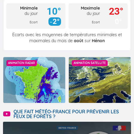
Minimale
Maximale
10°
23°
du jour
du jour
2°
0°
Ecart
Ecart
Écarts avec les moyennes de températures minimales et
maximales du mois de
août
sur
Hénon
ANIMATION RADAR
ANIMATION SATELLITE
QUE FAIT MÉTÉO-FRANCE POUR PRÉVENIR LES
FEUX DE FORÊTS ?