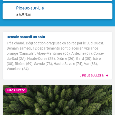
Ploeuc-sur-Lié
à 6.97km
Demain samedi 08 août
Très chaud. Dégradation orageuse en soirée par le Sud-Ouest.
Demain samedi, 12 départements sont placés en vigilance
orange "Canicule" : Alpes-Maritimes (06), Ardèche (07), Corse-
du-Sud (2A), Haute-Corse (2B), Drôme (26), Gard (30), Isère
(38), Rhône (69), Savoie (73), Haute-Savoie (74), Var (83),
Vaucluse (84)
LIRE LE BULLETIN
INFOS MÉTÉO