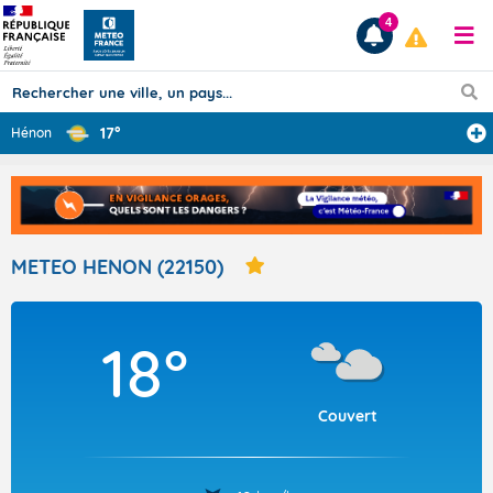
4
17°
Hénon
Prévisions
TOUS LES RÉSULTATS
METEO HENON (22150)
Articles
18°
Couvert