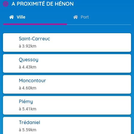
A PROXIMITÉ DE HÉNON
Ville
Port
Saint-Carreuc
à 3.92km
Quessoy
à 4.43km
Moncontour
à 4.60km
Plémy
à 5.41km
Trédaniel
à 5.59km