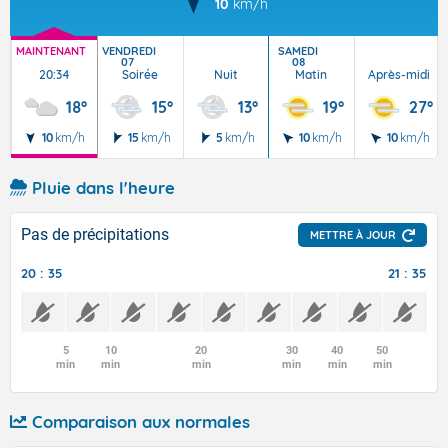
10
km/h
MAINTENANT
VENDREDI
SAMEDI
07
08
20:34
Soirée
Nuit
Matin
Après-midi
18°
15°
13°
19°
27°
10
km/h
15
km/h
5
km/h
10
km/h
10
km/h
Pluie dans l'heure
Pas de précipitations
METTRE À JOUR
20 : 35
21 : 35
5
10
20
30
40
50
min
min
min
min
min
min
Comparaison aux normales