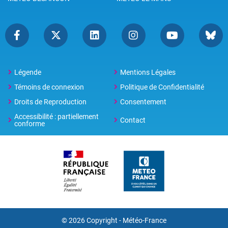
Légende
Mentions Légales
Témoins de connexion
Politique de Confidentialité
Droits de Reproduction
Consentement
Accessibilité : partiellement
Contact
conforme
© 2026 Copyright -
Météo-France