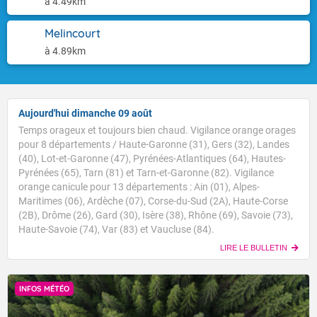
à 4.49km
Melincourt
à 4.89km
Aujourd'hui dimanche 09 août
Temps orageux et toujours bien chaud. Vigilance orange orages
pour 8 départements / Haute-Garonne (31), Gers (32), Landes
(40), Lot-et-Garonne (47), Pyrénées-Atlantiques (64), Hautes-
Pyrénées (65), Tarn (81) et Tarn-et-Garonne (82). Vigilance
orange canicule pour 13 départements : Ain (01), Alpes-
Maritimes (06), Ardèche (07), Corse-du-Sud (2A), Haute-Corse
(2B), Drôme (26), Gard (30), Isère (38), Rhône (69), Savoie (73),
Haute-Savoie (74), Var (83) et Vaucluse (84).
LIRE LE BULLETIN
INFOS MÉTÉO