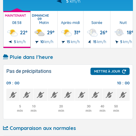
5
km/h
MAINTENANT
DIMANCHE
09
08:58
Matin
Après-midi
Soirée
Nuit
22°
29°
31°
26°
18°
5
km/h
10
km/h
15
km/h
15
km/h
5
km/h
Pluie dans l'heure
Pas de précipitations
METTRE À JOUR
09 : 00
10 : 00
5
10
20
30
40
50
min
min
min
min
min
min
Comparaison aux normales