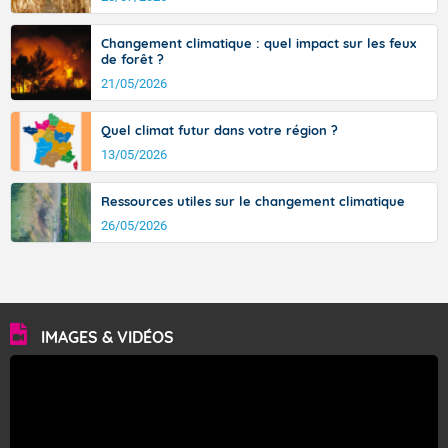
avec des pointes jusqu'à 37 à 38 degrés dans l'arrière-
pays varois et en vallée de la Garonne.
Changement climatique : quel impact sur les feux
de forêt ?
21/05/2026
Fermer
Quel climat futur dans votre région ?
13/05/2026
Ressources utiles sur le changement climatique
26/05/2026
IMAGES & VIDÉOS