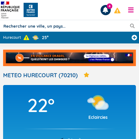
4
25°
Hurecourt
Prévisions
TOUS LES RÉSULTATS
METEO HURECOURT (70210)
Articles
22°
Eclaircies