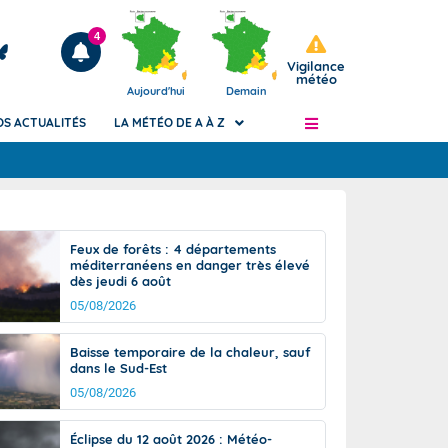
4
Vigilance
météo
Aujourd'hui
Demain
OS ACTUALITÉS
LA MÉTÉO DE A À Z
Articles
ngers
Feux de forêts : 4 départements
Phénomènes dangereux de J+2 à J+7
méditerranéens en danger très élevé
civile
dès jeudi 6 août
Avertissement pluies intenses à l'échelle
des communes (Apic)
05/08/2026
és
Bulletins Marine
Baisse temporaire de la chaleur, sauf
ateur de
Bulletins d'estimation du risque
dans le Sud-Est
d'avalanche
05/08/2026
-pompier
Météo des forêts
Vigicrues
Éclipse du 12 août 2026 : Météo-