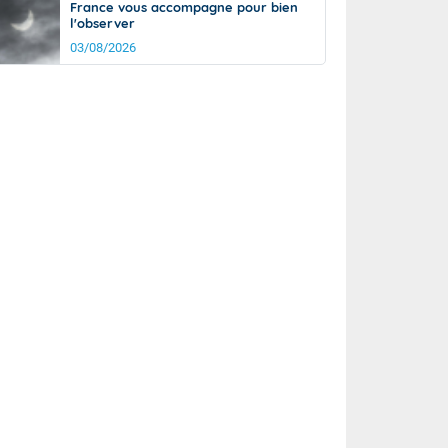
France vous accompagne pour bien
l'observer
03/08/2026
rée
Nuit
22°
18°
km/h
5
km/h