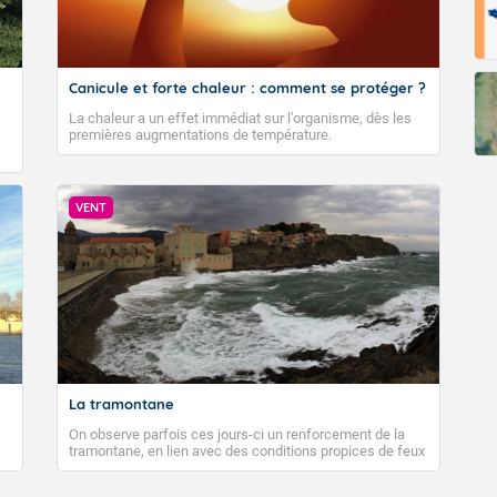
Canicule et forte chaleur : comment se protéger ?
La chaleur a un effet immédiat sur l’organisme, dès les
premières augmentations de température.
VENT
La tramontane
On observe parfois ces jours-ci un renforcement de la
tramontane, en lien avec des conditions propices de feux
de forêt. Mais qu'est-ce que la tramontane ? Quelles sont
ses caractéristiques ? La tramontane est un vent