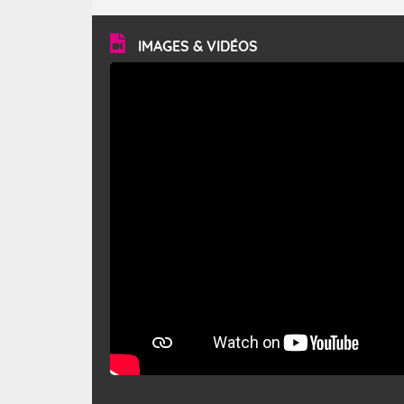
turbulent et généralement sec, pouvant souffler à une
vitesse moyenne de 50 km/h et atteindre 80 à 100 km/h
en rafales, parfois davantage. Il parcourt la basse vallée
du Rhône et la Provence et envahit le littoral
IMAGES & VIDÉOS
méditerranéen à partir de la Camargue.