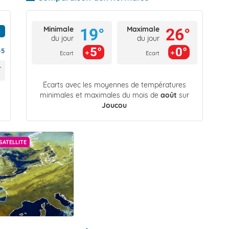
Minimale
Maximale
19°
26°
du jour
du jour
5°
0°
45
Ecart
Ecart
Écarts avec les moyennes de températures
minimales et maximales du mois de
août
sur
Joucou
SATELLITE