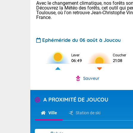
Avec le changement climatique, nos forêts sont
Découvrez la Météo des forêts, cet outil qui pe
Toulouse, où l'on retrouve Jean-Christophe Vi
France.
Ephéméride du 06 août à Joucou
Voici les tem
Lever
Coucher
06:49
21:08
: 11/23 Paris
Clermont-Fd :
Limoges : 15/
Sauveur
Lille : 15/24
TENDANCE P
Aujourd'hui j
Pour la sema
A PROXIMITÉ DE JOUCOU
Risque orag
orange cani
Cette semain
devrait rester
du-Sud (2A)
Ville
Station de ski
(69), Var (8
Tendance des
2026 :
Sur le Sud-Ou