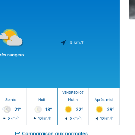
t Futuna
oid
5
km/h
rès nuageux
VENDREDI 07
Soirée
Nuit
Matin
Après-midi
Soi
21°
18°
22°
29°
5
km/h
10
km/h
5
km/h
10
km/h
5
Comparaison aux normales