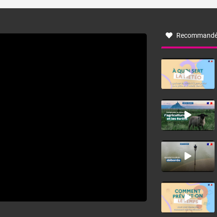
turbulent soufflant de secteur nord-ouest à nord, ou ouest
à nord-ouest, dans un secteur qui part du Roussillon à la
vallée de l’Aude et à l’ouest de l’Hérault. L’étymologie de
ce vent vient du latin trasmontanus, signifiant au-delà des
monts, en allusion aux régions montagneuses d’où
Recommandé
provient ce vent.