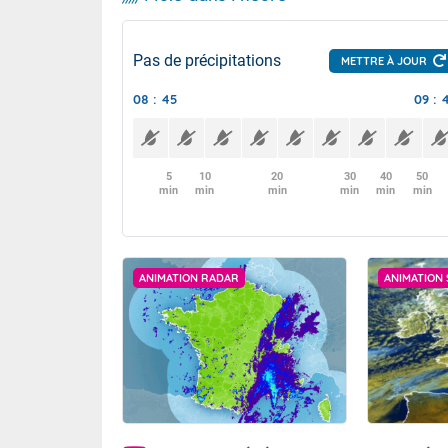
Pas de précipitations
METTRE À JOUR
08 : 45
09 : 
5
10
20
30
40
50
min
min
min
min
min
min
ANIMATION RADAR
ANIMATION 