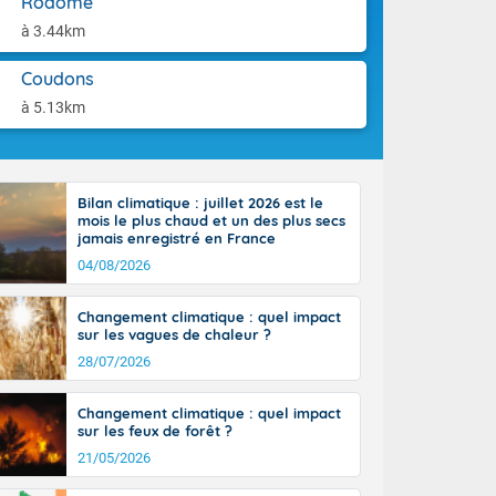
Rodome
la Garonne.
aison.
un débordement
à 3.44km
n ensoleillée,
 nuages
Coudons
sionner une
à 5.13km
lpes
iques, le vent
et tramontane
 L'après-midi,
Bilan climatique : juillet 2026 est le
e-Alpes avec
mois le plus chaud et un des plus secs
r. Du nord de
jamais enregistré en France
0 degrés dans
04/08/2026
Changement climatique : quel impact
sur les vagues de chaleur ?
28/07/2026
Changement climatique : quel impact
sur les feux de forêt ?
21/05/2026