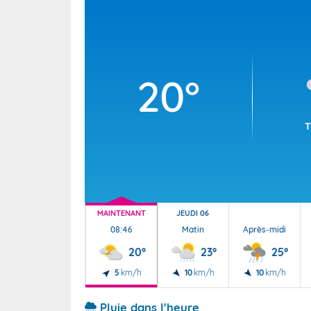
Wallis e
Grand fr
20°
T
MAINTENANT
JEUDI 06
08:46
Matin
Après-midi
20°
23°
25°
5
km/h
10
km/h
10
km/h
Pluie dans l'heure