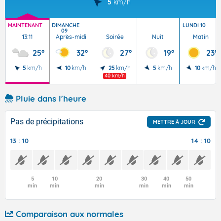
5
km/h
MAINTENANT
DIMANCHE
LUNDI 10
09
13:11
Après-midi
Soirée
Nuit
Matin
25°
32°
27°
19°
23°
5
km/h
10
km/h
25
km/h
5
km/h
10
km/h
40 km/h
Pluie dans l'heure
Pas de précipitations
METTRE À JOUR
13 : 10
14 : 10
5
10
20
30
40
50
min
min
min
min
min
min
Comparaison aux normales