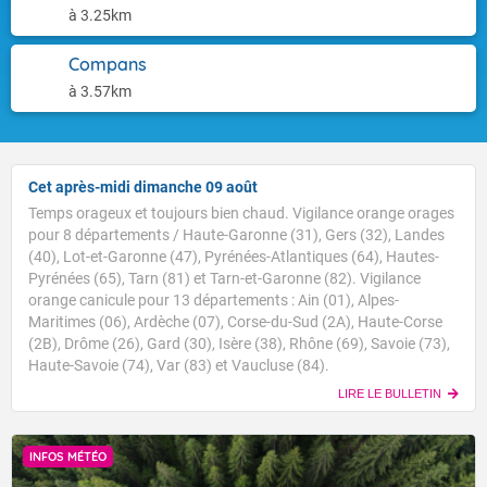
à 3.25km
Compans
à 3.57km
Cet après-midi dimanche 09 août
Temps orageux et toujours bien chaud. Vigilance orange orages
pour 8 départements / Haute-Garonne (31), Gers (32), Landes
(40), Lot-et-Garonne (47), Pyrénées-Atlantiques (64), Hautes-
Pyrénées (65), Tarn (81) et Tarn-et-Garonne (82). Vigilance
orange canicule pour 13 départements : Ain (01), Alpes-
Maritimes (06), Ardèche (07), Corse-du-Sud (2A), Haute-Corse
(2B), Drôme (26), Gard (30), Isère (38), Rhône (69), Savoie (73),
Haute-Savoie (74), Var (83) et Vaucluse (84).
LIRE LE BULLETIN
INFOS MÉTÉO