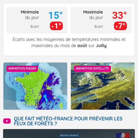
Minimale
Maximale
15°
33°
du jour
du jour
1°
7°
Ecart
Ecart
Écarts avec les moyennes de températures minimales et
maximales du mois de
août
sur
Juilly
ANIMATION RADAR
ANIMATION SATELLITE
QUE FAIT MÉTÉO-FRANCE POUR PRÉVENIR LES
FEUX DE FORÊTS ?