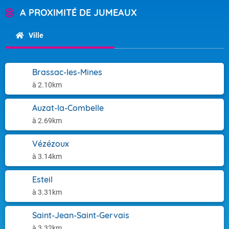
A PROXIMITÉ DE JUMEAUX
Ville
Brassac-les-Mines
à 2.10km
Auzat-la-Combelle
à 2.69km
Vézézoux
à 3.14km
Esteil
à 3.31km
Saint-Jean-Saint-Gervais
à 3.32km