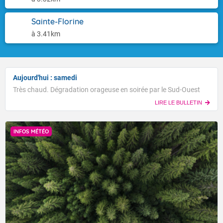
Sainte-Florine
à 3.41km
Aujourd'hui : samedi
Très chaud. Dégradation orageuse en soirée par le Sud-Ouest
LIRE LE BULLETIN
INFOS MÉTÉO