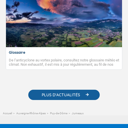
Glossaire
De l’anticyclone au vortex polaire, consultez notre glossaire météo et
climat. Non exhaustif, il est mis à jour régulièrement, au fil de nos
publications. Vous y trouverez également des liens utiles vers nos
contenus pédagogiques concernant les phénomènes
météorologiques et des informations scientifiques sur le
changement climatique.
PLUS D'ACTUALITÉS
Accueil
Auvergne-Rhône-Alpes
Puy-de-Dôme
Jumeaux