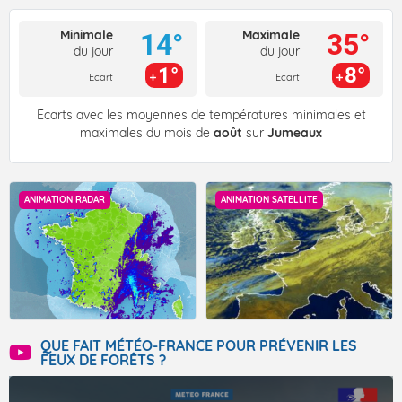
Minimale
Maximale
14°
35°
du jour
du jour
1°
8°
Ecart
Ecart
Écarts avec les moyennes de températures minimales et
maximales du mois de
août
sur
Jumeaux
ANIMATION RADAR
ANIMATION SATELLITE
QUE FAIT MÉTÉO-FRANCE POUR PRÉVENIR LES
FEUX DE FORÊTS ?