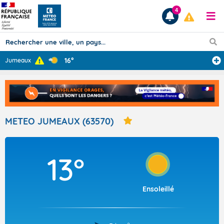
4
16°
Jumeaux
Prévisions
TOUS LES RÉSULTATS
METEO JUMEAUX (63570)
Articles
13°
Ensoleillé