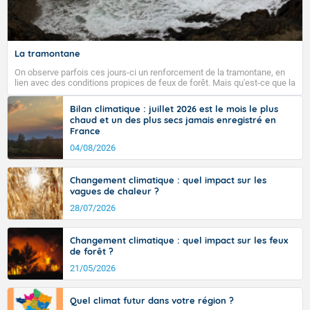
Fermer
La tramontane
On observe parfois ces jours-ci un renforcement de la tramontane, en
lien avec des conditions propices de feux de forêt. Mais qu'est-ce que la
tramontane ? Quelles sont ses caractéristiques ? La tramontane est un
vent turbulent soufflant de secteur nord-ouest à nord, ou ouest à nord-
Bilan climatique : juillet 2026 est le mois le plus
ouest, dans un secteur qui part du Roussillon à la vallée de l’Aude et à
chaud et un des plus secs jamais enregistré en
l’ouest de l’Hérault. L’étymologie de ce vent vient du latin trasmontanus,
France
signifiant au-delà des monts, en allusion aux régions montagneuses
d’où provient ce vent.
04/08/2026
Changement climatique : quel impact sur les
vagues de chaleur ?
28/07/2026
Changement climatique : quel impact sur les feux
de forêt ?
21/05/2026
Quel climat futur dans votre région ?