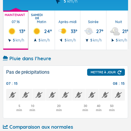
5
km/h
MAINTENANT
SAMEDI
08
07:16
Matin
Après-midi
Soirée
Nuit
13°
24°
33°
27°
21°
5
km/h
5
km/h
5
km/h
5
km/h
5
km/h
Pluie dans l'heure
Pas de précipitations
METTRE À JOUR
07 : 15
08 : 15
5
10
20
30
40
50
min
min
min
min
min
min
Comparaison aux normales