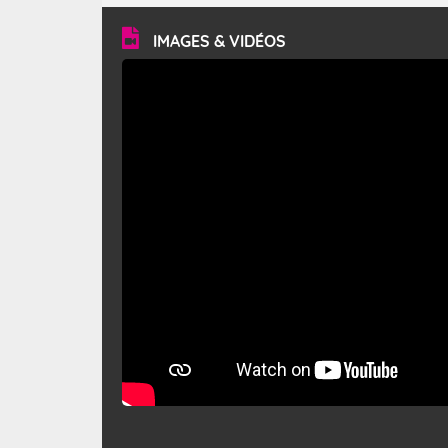
vitesse moyenne de 50 km/h et atteindre 80 à 100 km/h
en rafales, parfois davantage. Il parcourt la basse vallée
du Rhône et la Provence et envahit le littoral
IMAGES & VIDÉOS
méditerranéen à partir de la Camargue.