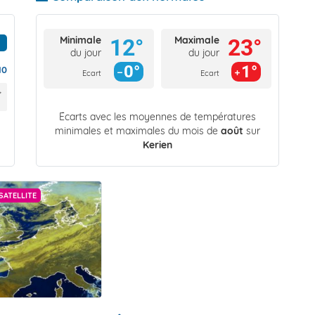
Minimale
Maximale
12°
23°
du jour
du jour
0°
1°
10
Ecart
Ecart
Écarts avec les moyennes de températures
minimales et maximales du mois de
août
sur
Kerien
SATELLITE