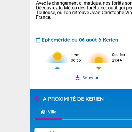
Avec le changement climatique, nos forêts sont
Découvrez la Météo des forêts, cet outil qui pe
Toulouse, où l'on retrouve Jean-Christophe Vi
France.
Ephéméride du 06 août à Kerien
Lever
Coucher
Voici les tem
06:55
21:44
22/13 Paris :
Clermont-Fd :
Limoges : 27/
Sauveur
Lille : 24/12
TENDANCE P
Demain vendr
Pour la sema
A PROXIMITÉ DE KERIEN
Calme, enso
Cette semain
temps devrait 
Ville
La journée s'
territoire. O
Tendance des
2026 :
pyrénnéennes, 
alors que la 