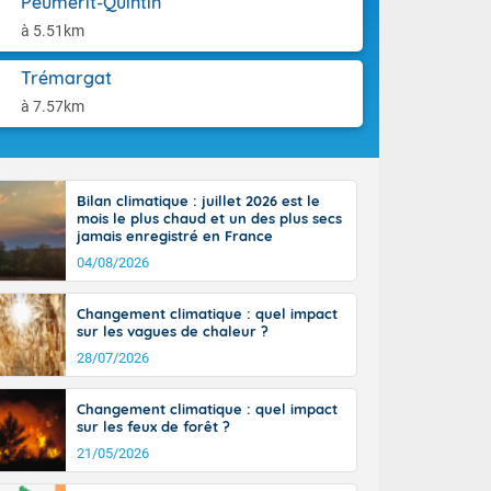
Peumerit-Quintin
aison.
ttoral l'après-
à 5.51km
n général, 14
r
Trémargat
sse, il fait
ouvent 30 à 35
à 7.57km
Bilan climatique : juillet 2026 est le
mois le plus chaud et un des plus secs
jamais enregistré en France
04/08/2026
Changement climatique : quel impact
sur les vagues de chaleur ?
28/07/2026
Changement climatique : quel impact
sur les feux de forêt ?
21/05/2026