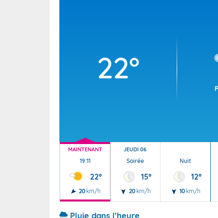
Wallis e
Grand fr
22°
MAINTENANT
JEUDI 06
19:11
Soirée
Nuit
22°
15°
12°
20
km/h
20
km/h
10
km/h
Pluie dans l'heure