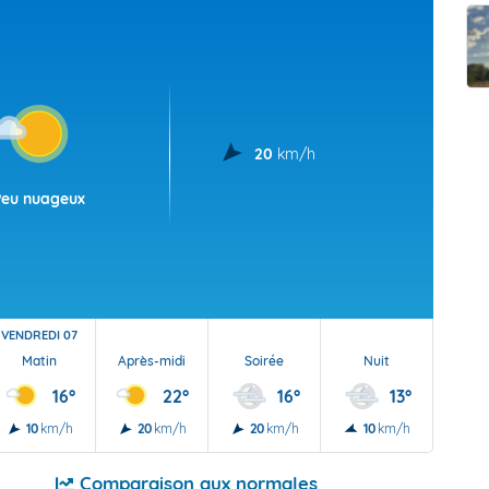
t Futuna
oid
20
km/h
Peu nuageux
VENDREDI 07
Matin
Après-midi
Soirée
Nuit
16°
22°
16°
13°
10
km/h
20
km/h
20
km/h
10
km/h
Comparaison aux normales