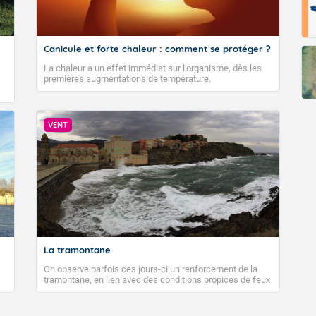
Canicule et forte chaleur : comment se protéger ?
La chaleur a un effet immédiat sur l’organisme, dès les
premières augmentations de température.
VENT
La tramontane
On observe parfois ces jours-ci un renforcement de la
tramontane, en lien avec des conditions propices de feux
de forêt. Mais qu'est-ce que la tramontane ? Quelles sont
ses caractéristiques ? La tramontane est un vent
turbulent soufflant de secteur nord-ouest à nord, ou ouest