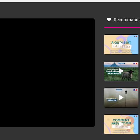
à nord-ouest, dans un secteur qui part du Roussillon à la
vallée de l’Aude et à l’ouest de l’Hérault. L’étymologie de
ce vent vient du latin trasmontanus, signifiant au-delà des
monts, en allusion aux régions montagneuses d’où
Recommandé
provient ce vent.