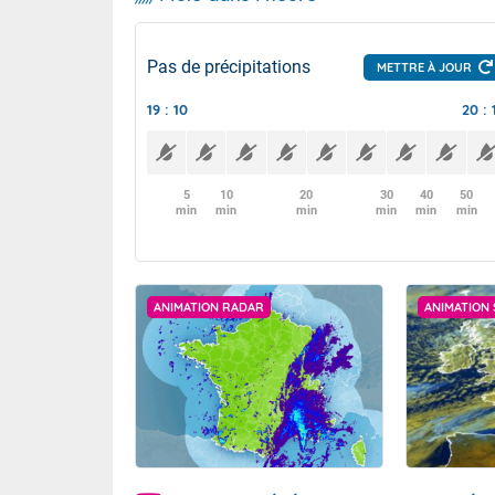
Pas de précipitations
METTRE À JOUR
19 : 10
20 : 
5
10
20
30
40
50
min
min
min
min
min
min
ANIMATION RADAR
ANIMATION 