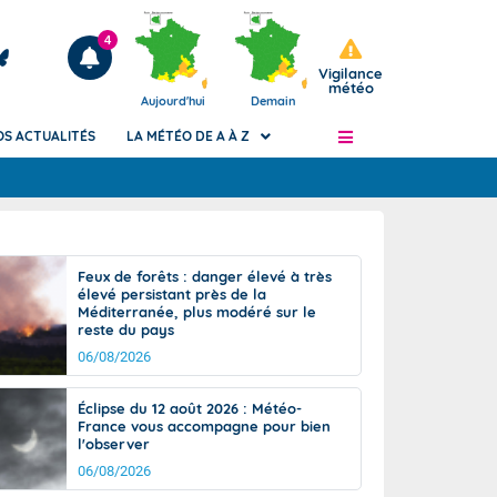
4
Vigilance
météo
Aujourd'hui
Demain
OS ACTUALITÉS
LA MÉTÉO DE A À Z
Articles
ngers
Feux de forêts : danger élevé à très
Phénomènes dangereux de J+2 à J+7
élevé persistant près de la
civile
Méditerranée, plus modéré sur le
Avertissement pluies intenses à l'échelle
reste du pays
des communes (Apic)
és
06/08/2026
Bulletins Marine
ateur de
Bulletins d'estimation du risque
Éclipse du 12 août 2026 : Météo-
d'avalanche
France vous accompagne pour bien
-pompier
l'observer
Météo des forêts
06/08/2026
Vigicrues