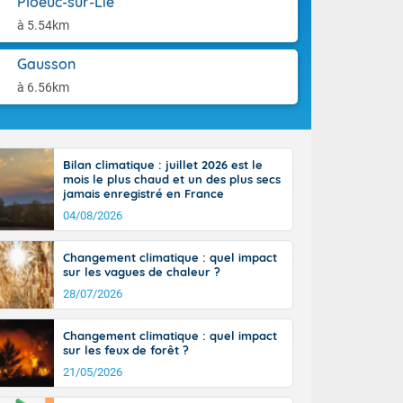
Ploeuc-sur-Lié
orages
aison.
ne, le Poitou-
à 5.54km
 de 8 à 13
re 26 sur le
Gausson
 nouveau
à 6.56km
 dans le sud-
Bilan climatique : juillet 2026 est le
mois le plus chaud et un des plus secs
jamais enregistré en France
04/08/2026
Changement climatique : quel impact
sur les vagues de chaleur ?
28/07/2026
Changement climatique : quel impact
sur les feux de forêt ?
21/05/2026