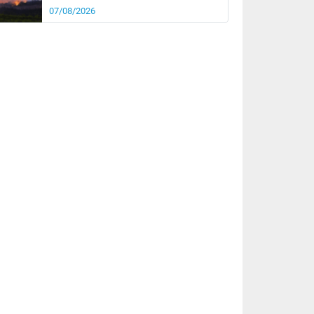
07/08/2026
rée
Nuit
19°
17°
km/h
10
km/h