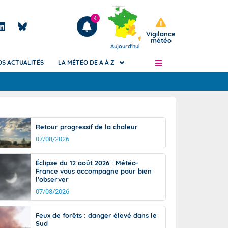
4
Vigilance
météo
Aujourd'hui
OS ACTUALITÉS
LA MÉTÉO DE A À Z
Articles
ngers
Retour progressif de la chaleur
Phénomènes dangereux de J+2 à J+7
07/08/2026
civile
Avertissement pluies intenses à l'échelle
des communes (Apic)
és
Éclipse du 12 août 2026 : Météo-
Bulletins Marine
France vous accompagne pour bien
l'observer
ateur de
Bulletins d'estimation du risque
d'avalanche
07/08/2026
-pompier
Météo des forêts
Feux de forêts : danger élevé dans le
Vigicrues
Sud