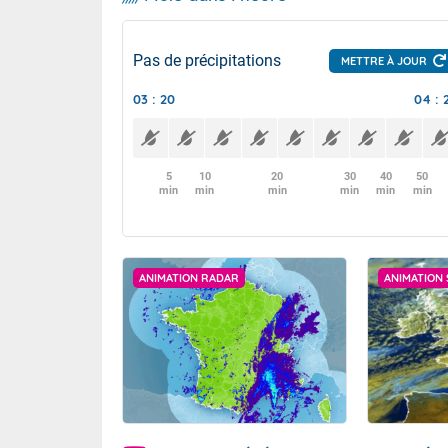
Pas de précipitations
METTRE À JOUR
03 : 20
04 : 
5
10
20
30
40
50
min
min
min
min
min
min
ANIMATION RADAR
ANIMATION 