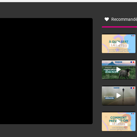
à nord-ouest, dans un secteur qui part du Roussillon à la
vallée de l’Aude et à l’ouest de l’Hérault. L’étymologie de
ce vent vient du latin trasmontanus, signifiant au-delà des
monts, en allusion aux régions montagneuses d’où
Recommandé
provient ce vent.