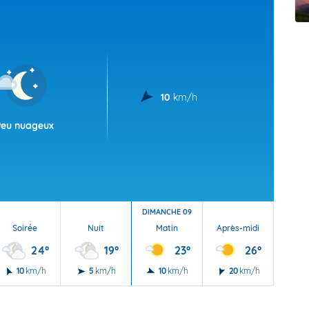
t Futuna
oid
10
km/h
Peu nuageux
DIMANCHE 09
Soirée
Nuit
Matin
Après-midi
Soi
24°
19°
23°
26°
10
km/h
5
km/h
10
km/h
20
km/h
20