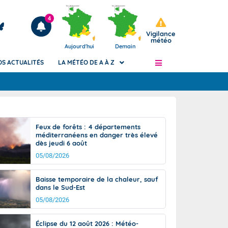
4
Vigilance
météo
Aujourd'hui
Demain
OS ACTUALITÉS
LA MÉTÉO DE A À Z
Articles
ngers
Feux de forêts : 4 départements
Phénomènes dangereux de J+2 à J+7
méditerranéens en danger très élevé
civile
dès jeudi 6 août
Avertissement pluies intenses à l'échelle
des communes (Apic)
05/08/2026
és
Bulletins Marine
Baisse temporaire de la chaleur, sauf
ateur de
Bulletins d'estimation du risque
dans le Sud-Est
d'avalanche
05/08/2026
-pompier
Météo des forêts
Vigicrues
Éclipse du 12 août 2026 : Météo-