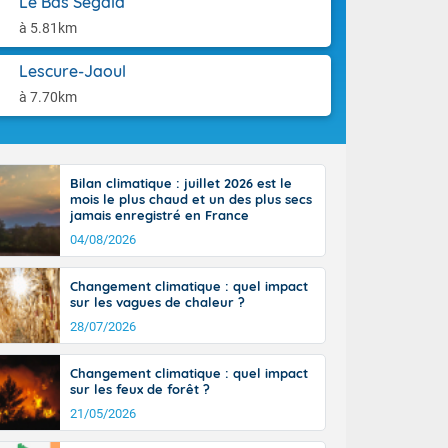
Le Bas Ségala
la Garonne.
aison.
un débordement
à 5.81km
n ensoleillée,
 nuages
Lescure-Jaoul
sionner une
à 7.70km
lpes
iques, le vent
et tramontane
 L'après-midi,
Bilan climatique : juillet 2026 est le
e-Alpes avec
mois le plus chaud et un des plus secs
r. Du nord de
jamais enregistré en France
0 degrés dans
04/08/2026
Changement climatique : quel impact
sur les vagues de chaleur ?
28/07/2026
Changement climatique : quel impact
sur les feux de forêt ?
21/05/2026