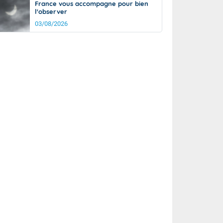
France vous accompagne pour bien
l'observer
03/08/2026
rée
Nuit
24°
20°
km/h
5
km/h