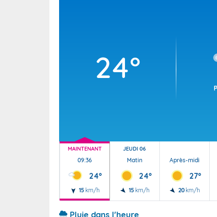
Wallis e
Grand fr
24°
MAINTENANT
JEUDI 06
09:36
Matin
Après-midi
24°
24°
27°
15
km/h
15
km/h
20
km/h
Pluie dans l'heure