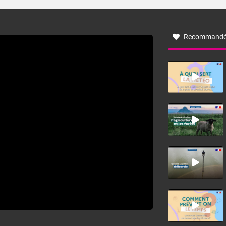
turbulent soufflant de secteur nord-ouest à nord, ou ouest
à nord-ouest, dans un secteur qui part du Roussillon à la
vallée de l’Aude et à l’ouest de l’Hérault. L’étymologie de
ce vent vient du latin trasmontanus, signifiant au-delà des
monts, en allusion aux régions montagneuses d’où
Recommandé
provient ce vent.