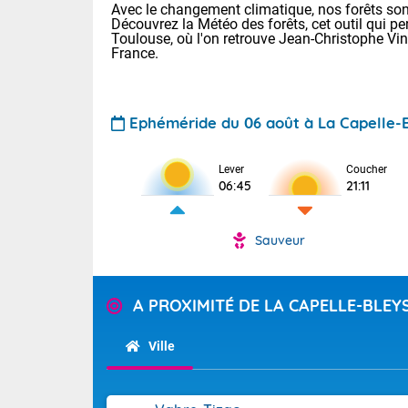
Avec le changement climatique, nos forêts sont
Découvrez la Météo des forêts, cet outil qui pe
Toulouse, où l'on retrouve Jean-Christophe Vi
France.
Ephéméride du 06 août à La Capelle-
Voici les tem
Lever
Coucher
06:45
21:11
: 11/23 Paris
Clermont-Fd :
Limoges : 15/
Sauveur
Lille : 15/24
TENDANCE P
Aujourd'hui j
Pour la sema
A PROXIMITÉ DE LA CAPELLE-BLEY
Risque orag
orange cani
Cette semain
devrait rester
du-Sud (2A)
Ville
(69), Var (8
Tendance des
2026 :
Sur le Sud-Ou