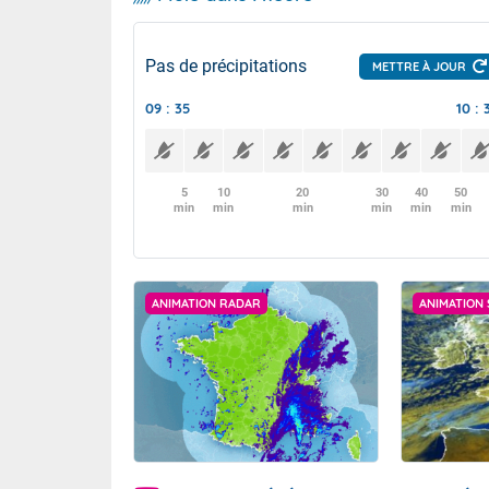
Pas de précipitations
METTRE À JOUR
09 : 35
10 : 
5
10
20
30
40
50
min
min
min
min
min
min
ANIMATION RADAR
ANIMATION 