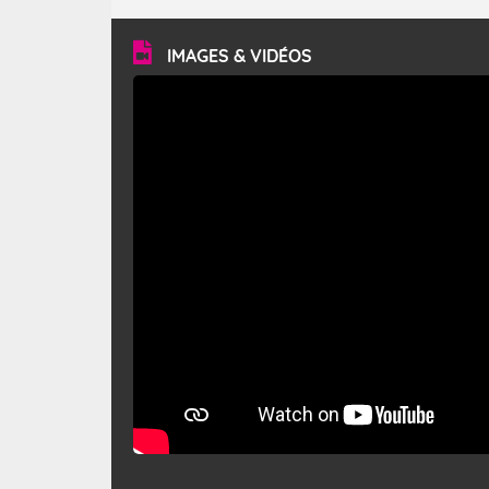
turbulent et généralement sec, pouvant souffler à une
vitesse moyenne de 50 km/h et atteindre 80 à 100 km/h
en rafales, parfois davantage. Il parcourt la basse vallée
du Rhône et la Provence et envahit le littoral
IMAGES & VIDÉOS
méditerranéen à partir de la Camargue.