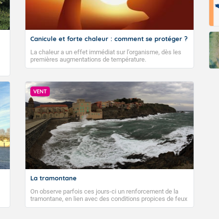
Canicule et forte chaleur : comment se protéger ?
La chaleur a un effet immédiat sur l’organisme, dès les
premières augmentations de température.
VENT
La tramontane
On observe parfois ces jours-ci un renforcement de la
tramontane, en lien avec des conditions propices de feux
de forêt. Mais qu'est-ce que la tramontane ? Quelles sont
ses caractéristiques ? La tramontane est un vent