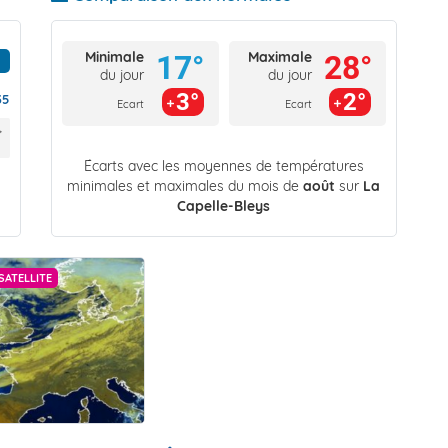
Minimale
Maximale
17°
28°
du jour
du jour
3°
2°
35
Ecart
Ecart
Écarts avec les moyennes de températures
minimales et maximales du mois de
août
sur
La
Capelle-Bleys
SATELLITE