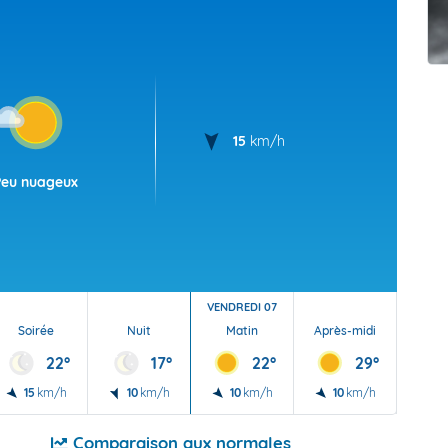
t Futuna
oid
15
km/h
Peu nuageux
VENDREDI 07
Soirée
Nuit
Matin
Après-midi
Soi
22°
17°
22°
29°
15
km/h
10
km/h
10
km/h
10
km/h
10
Comparaison aux normales