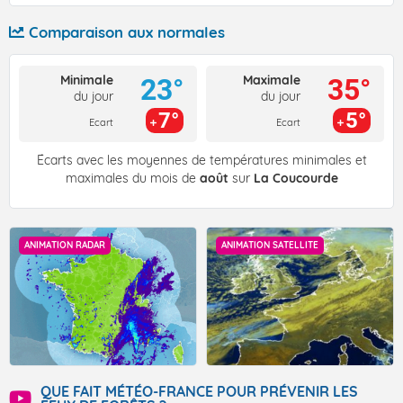
Comparaison aux normales
Minimale
Maximale
23°
35°
du jour
du jour
7°
5°
Ecart
Ecart
Écarts avec les moyennes de températures minimales et
maximales du mois de
août
sur
La Coucourde
ANIMATION RADAR
ANIMATION SATELLITE
QUE FAIT MÉTÉO-FRANCE POUR PRÉVENIR LES