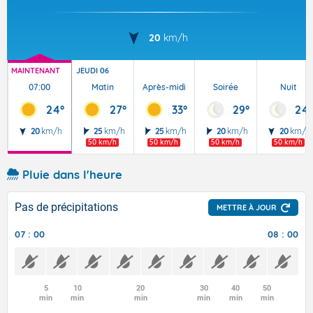
20
km/h
MAINTENANT
JEUDI 06
07:00
Matin
Après-midi
Soirée
Nuit
24°
27°
33°
29°
24°
20
km/h
25
km/h
25
km/h
20
km/h
20
km/h
50 km/h
50 km/h
50 km/h
50 km/h
Pluie dans l'heure
Pas de précipitations
METTRE À JOUR
07 : 00
08 : 00
5
10
20
30
40
50
min
min
min
min
min
min