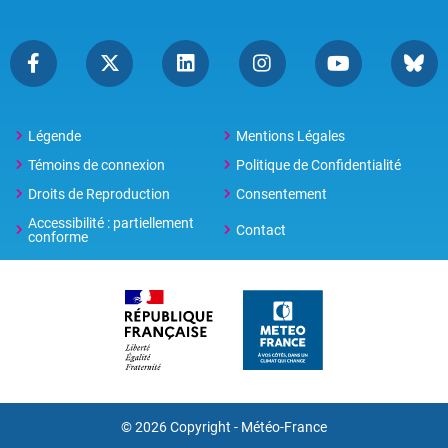
Légende
Mentions Légales
Témoins de connexion
Politique de Confidentialité
Droits de Reproduction
Consentement
Accessibilité : partiellement
Contact
conforme
© 2026 Copyright -
Météo-France