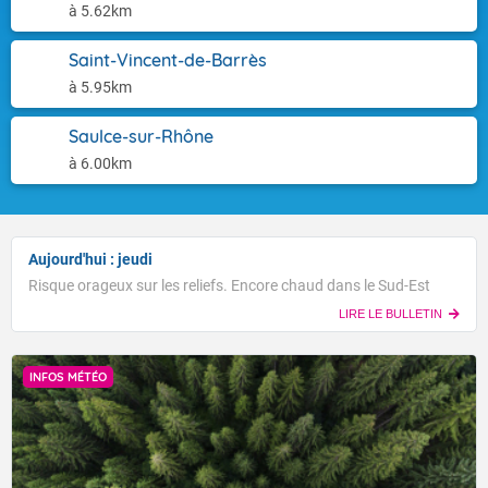
à 5.62km
Saint-Vincent-de-Barrès
à 5.95km
Saulce-sur-Rhône
à 6.00km
Aujourd'hui : jeudi
Risque orageux sur les reliefs. Encore chaud dans le Sud-Est
LIRE LE BULLETIN
INFOS MÉTÉO