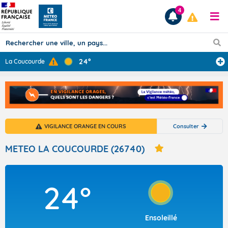
4
24°
La Coucourde
Prévisions
TOUS LES RÉSULTATS
VIGILANCE ORANGE EN COURS
Consulter
Articles
METEO LA COUCOURDE (26740)
24°
Ensoleillé