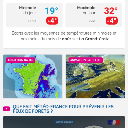
Minimale
Maximale
19°
32°
du jour
du jour
4°
4°
Ecart
Ecart
Écarts avec les moyennes de températures minimales et
maximales du mois de
août
sur
La Grand-Croix
ANIMATION RADAR
ANIMATION SATELLITE
QUE FAIT MÉTÉO-FRANCE POUR PRÉVENIR LES
FEUX DE FORÊTS ?