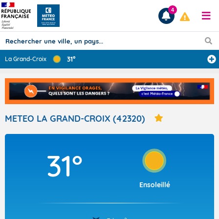
4
31°
La Grand-Croix
Prévisions
TOUS LES RÉSULTATS
METEO LA GRAND-CROIX (42320)
Articles
31°
Ensoleillé