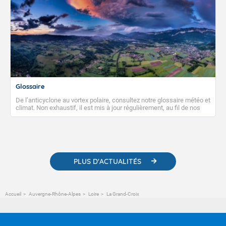
Glossaire
De l’anticyclone au vortex polaire, consultez notre glossaire météo et
climat. Non exhaustif, il est mis à jour régulièrement, au fil de nos
publications. Vous y trouverez également des liens utiles vers nos
contenus pédagogiques concernant les phénomènes
météorologiques et des informations scientifiques sur le
changement climatique.
PLUS D'ACTUALITÉS
Accueil
Auvergne-Rhône-Alpes
Loire
La Grand-Croix