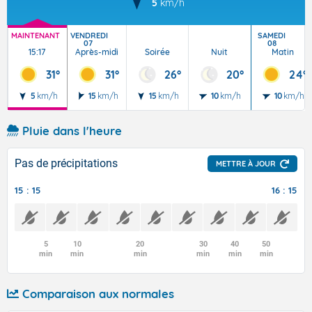
5
km/h
MAINTENANT
VENDREDI
SAMEDI
07
08
15:17
Après-midi
Soirée
Nuit
Matin
31°
31°
26°
20°
24°
5
km/h
15
km/h
15
km/h
10
km/h
10
km/h
Pluie dans l'heure
Pas de précipitations
METTRE À JOUR
15 : 15
16 : 15
5
10
20
30
40
50
min
min
min
min
min
min
Comparaison aux normales