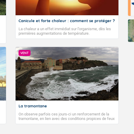
Canicule et forte chaleur : comment se protéger ?
La chaleur a un effet immédiat sur l’organisme, dès les
premières augmentations de température.
VENT
La tramontane
On observe parfois ces jours-ci un renforcement de la
tramontane, en lien avec des conditions propices de feux
de forêt. Mais qu'est-ce que la tramontane ? Quelles sont
ses caractéristiques ? La tramontane est un vent
turbulent soufflant de secteur nord-ouest à nord, ou ouest