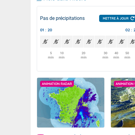
Pas de précipitations
METTRE À JOUR
01 : 20
02 : 
5
10
20
30
40
50
min
min
min
min
min
min
ANIMATION RADAR
ANIMATION 