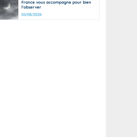
France vous accompagne pour bien
l'observer
03/08/2026
rée
Nuit
20°
14°
km/h
10
km/h