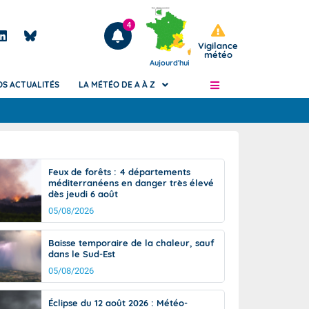
4
Vigilance
météo
Aujourd'hui
OS ACTUALITÉS
LA MÉTÉO DE A À Z
Articles
ngers
Feux de forêts : 4 départements
Phénomènes dangereux de J+2 à J+7
méditerranéens en danger très élevé
civile
dès jeudi 6 août
Avertissement pluies intenses à l'échelle
des communes (Apic)
05/08/2026
és
Bulletins Marine
Baisse temporaire de la chaleur, sauf
ateur de
Bulletins d'estimation du risque
dans le Sud-Est
d'avalanche
05/08/2026
-pompier
Météo des forêts
Vigicrues
Éclipse du 12 août 2026 : Météo-