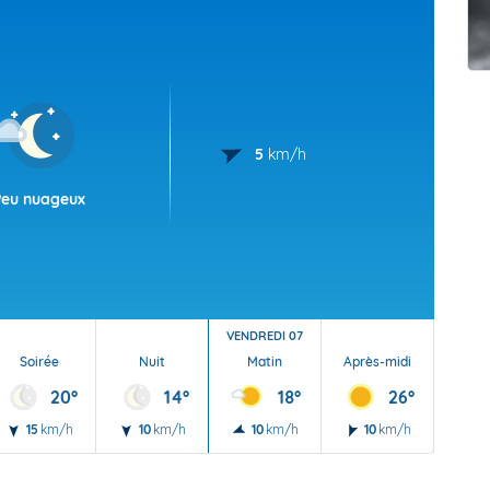
t Futuna
oid
5
km/h
Peu nuageux
VENDREDI 07
Soirée
Nuit
Matin
Après-midi
Soi
20°
14°
18°
26°
15
km/h
10
km/h
10
km/h
10
km/h
10