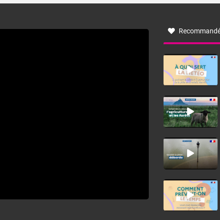
à nord-ouest, dans un secteur qui part du Roussillon à la
vallée de l’Aude et à l’ouest de l’Hérault. L’étymologie de
ce vent vient du latin trasmontanus, signifiant au-delà des
monts, en allusion aux régions montagneuses d’où
Recommandé
provient ce vent.