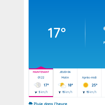
Wallis e
Grand fr
17°
MAINTENANT
JEUDI 06
01:22
Matin
Après-midi
17°
18°
25°
5
km/h
15
km/h
15
km/h
Pluie dans l'heure