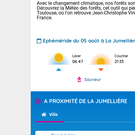
Avec le changement climatique, nos forêts sont
Découvrez la Météo des forêts, cet outil qui pe
Toulouse, où l'on retrouve Jean-Christophe Vi
France.
Ephéméride du 05 août à La Jumelliè
Voici les tem
Lever
Coucher
06:47
21:33
Lyon : 32 Bia
25 Nancy : 28
31 Lille : 24 
Sauveur
Demain : jeud
TENDANCE P
Risque ora
Pour la sema
A PROXIMITÉ DE LA JUMELLIÈRE
Vigilance ora
Cette semain
devrait rester
Ville
(2A), Haute-C
(84). Sur le 
Tendance des
de journée, l
2026 :
Sur les crête