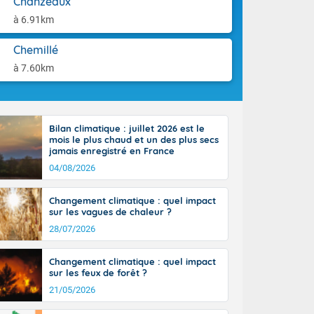
Chanzeaux
aison.
n ensoleillée,
à 6.91km
 nuages
sionner une
Chemillé
lpes
iques, le vent
à 7.60km
et tramontane
. Les
. Il fait 12 à
uages, elles
Bilan climatique : juillet 2026 est le
terranéen et
mois le plus chaud et un des plus secs
ste sur le
jamais enregistré en France
ales
04/08/2026
Rhône-Alpes à
 terres et 20
Changement climatique : quel impact
sur les vagues de chaleur ?
28/07/2026
Changement climatique : quel impact
sur les feux de forêt ?
21/05/2026