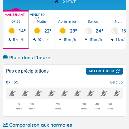
5
km/h
MAINTENANT
VENDREDI
07
07:55
Matin
Après-midi
Soirée
Nuit
14°
22°
29°
24°
16°
5
km/h
10
km/h
15
km/h
15
km/h
5
km/h
Pluie dans l'heure
Pas de précipitations
METTRE À JOUR
07 : 55
08 : 55
5
10
20
30
40
50
min
min
min
min
min
min
Comparaison aux normales