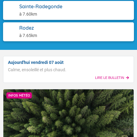
Sainte-Radegonde
à 7.60km
Rodez
à 7.65km
Aujourd'hui vendredi 07 août
Calme, ensoleillé et plus chaud.
LIRE LE BULLETIN
INFOS MÉTÉO