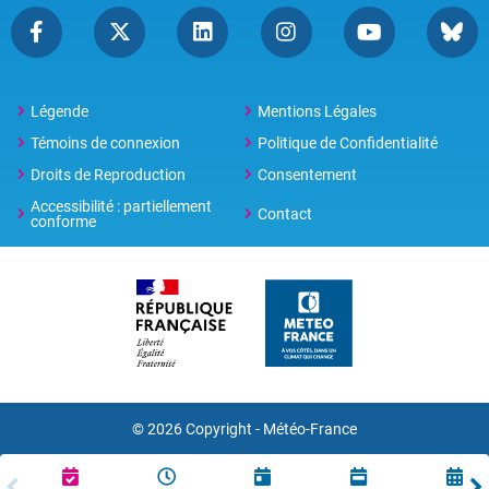
Légende
Mentions Légales
Témoins de connexion
Politique de Confidentialité
Droits de Reproduction
Consentement
Accessibilité : partiellement
Contact
conforme
© 2026 Copyright -
Météo-France