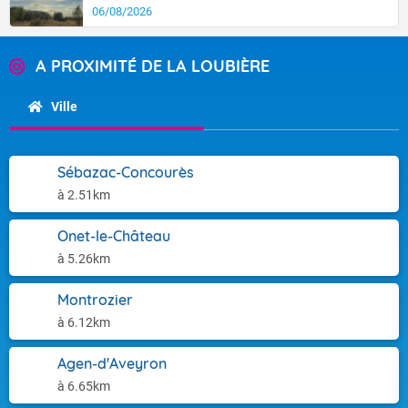
06/08/2026
A PROXIMITÉ DE LA LOUBIÈRE
Ville
Sébazac-Concourès
à 2.51km
Onet-le-Château
à 5.26km
Montrozier
à 6.12km
Agen-d'Aveyron
à 6.65km