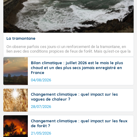
La tramontane
On observe parfois ces jours-ci un renforcement de la tramontane, en
lien avec des conditions propices de feux de forêt. Mais qu'est-ce que la
tramontane ? Quelles sont ses caractéristiques ? La tramontane est un
vent turbulent soufflant de secteur nord-ouest à nord, ou ouest à nord-
Bilan climatique : juillet 2026 est le mois le plus
ouest, dans un secteur qui part du Roussillon à la vallée de l’Aude et à
chaud et un des plus secs jamais enregistré en
l’ouest de l’Hérault. L’étymologie de ce vent vient du latin trasmontanus,
France
signifiant au-delà des monts, en allusion aux régions montagneuses
d’où provient ce vent.
04/08/2026
Changement climatique : quel impact sur les
vagues de chaleur ?
28/07/2026
Changement climatique : quel impact sur les feux
de forêt ?
21/05/2026