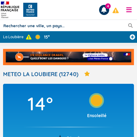
4
15°
La Loubière
Prévisions
TOUS LES RÉSULTATS
METEO LA LOUBIERE (12740)
Articles
14°
Ensoleillé