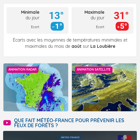
Minimale
Maximale
13°
31°
du jour
du jour
1°
5°
Ecart
Ecart
Écarts avec les moyennes de températures minimales et
maximales du mois de
août
sur
La Loubière
ANIMATION RADAR
ANIMATION SATELLITE
QUE FAIT MÉTÉO-FRANCE POUR PRÉVENIR LES
FEUX DE FORÊTS ?