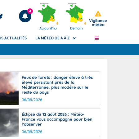
4
Vigilance
météo
Aujourd'hui
Demain
OS ACTUALITÉS
LA MÉTÉO DE A À Z
Articles
ngers
Feux de forêts : danger élevé à très
Phénomènes dangereux de J+2 à J+7
élevé persistant près de la
civile
Méditerranée, plus modéré sur le
Avertissement pluies intenses à l'échelle
reste du pays
des communes (Apic)
és
06/08/2026
Bulletins Marine
ateur de
Bulletins d'estimation du risque
Éclipse du 12 août 2026 : Météo-
d'avalanche
France vous accompagne pour bien
-pompier
l'observer
Météo des forêts
06/08/2026
Vigicrues