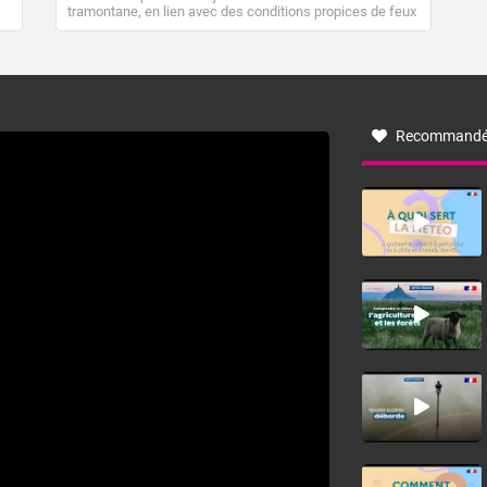
tramontane, en lien avec des conditions propices de feux
de forêt. Mais qu'est-ce que la tramontane ? Quelles sont
ses caractéristiques ? La tramontane est un vent
turbulent soufflant de secteur nord-ouest à nord, ou ouest
à nord-ouest, dans un secteur qui part du Roussillon à la
vallée de l’Aude et à l’ouest de l’Hérault. L’étymologie de
ce vent vient du latin trasmontanus, signifiant au-delà des
monts, en allusion aux régions montagneuses d’où
Recommandé
provient ce vent.