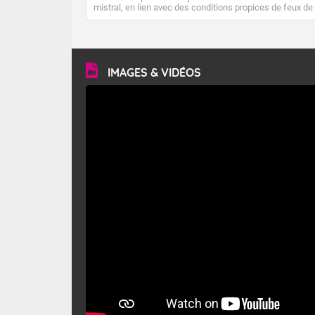
mistral, en lien avec des conditions propices de feux de
forêt. Mais qu'est-ce que le mistral ? Quelles sont ses
caractéristiques ? Le mistral est un vent régional,
turbulent et généralement sec, pouvant souffler à une
vitesse moyenne de 50 km/h et atteindre 80 à 100 km/h
en rafales, parfois davantage. Il parcourt la basse vallée
du Rhône et la Provence et envahit le littoral
IMAGES & VIDÉOS
méditerranéen à partir de la Camargue.