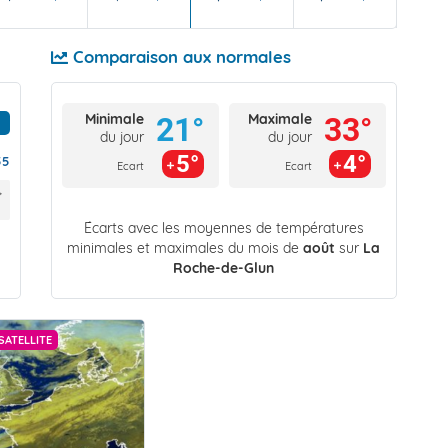
Comparaison aux normales
Minimale
Maximale
21°
33°
du jour
du jour
5°
4°
55
Ecart
Ecart
Écarts avec les moyennes de températures
minimales et maximales du mois de
août
sur
La
Roche-de-Glun
SATELLITE