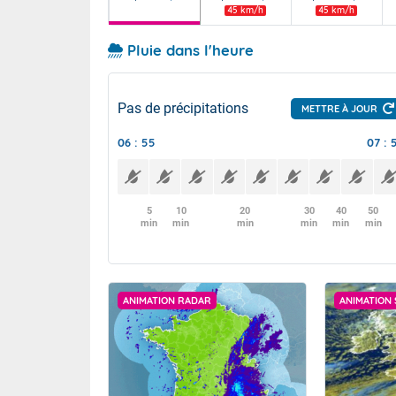
45 km/h
45 km/h
Pluie dans l'heure
Pas de précipitations
METTRE À JOUR
06 : 55
07 : 
5
10
20
30
40
50
min
min
min
min
min
min
ANIMATION RADAR
ANIMATION 