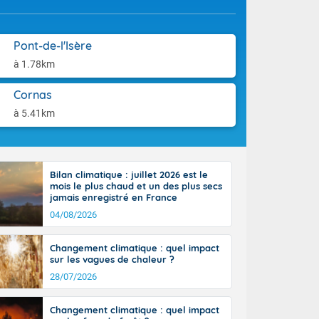
ttoral l'après-
aison.
n général, 14
r
Pont-de-l'Isère
sse, il fait
ouvent 30 à 35
à 1.78km
Cornas
à 5.41km
Bilan climatique : juillet 2026 est le
mois le plus chaud et un des plus secs
jamais enregistré en France
04/08/2026
Changement climatique : quel impact
sur les vagues de chaleur ?
28/07/2026
Changement climatique : quel impact