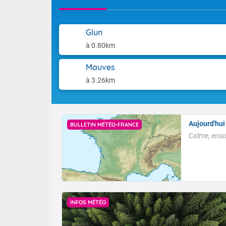
côtes varoises
Les températu
midi. Les tem
Dernière mise
à 18 degrés d
Glun
méditerranéen 
25 à 30 degrés
à 0.80km
degrés sur la
méditerranée
Mauves
à 3.26km
Aujourd'hui
BULLETIN MÉTÉO-FRANCE
Calme, ensol
INFOS MÉTÉO