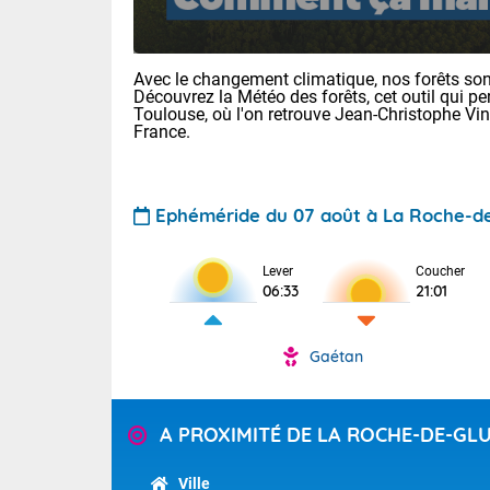
Avec le changement climatique, nos forêts sont
Découvrez la Météo des forêts, cet outil qui pe
Toulouse, où l'on retrouve Jean-Christophe Vi
France.
Ephéméride du 07 août à La Roche-d
Voici les tem
28 Lyon : 31 
: 27 Nancy : 
Lever
Coucher
31 Lille : 26 
06:33
21:01
TENDANCE P
Aujourd'hui :
Gaétan
Pour la sema
Calme, enso
Cette semain
La journée s'
temps devrait 
A PROXIMITÉ DE LA ROCHE-DE-GL
territoire. O
Tendance des
pyrénéennes, l
2026 :
alors que la 
Ville