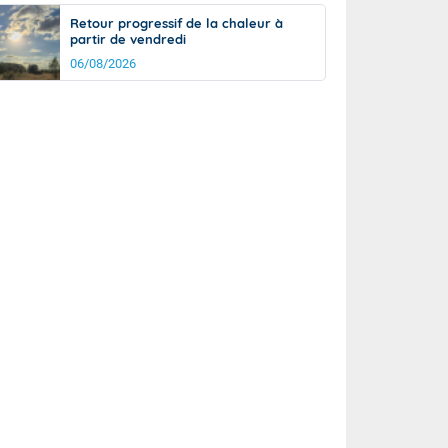
Retour progressif de la chaleur à
partir de vendredi
06/08/2026
rée
Nuit
29°
24°
km/h
5
km/h