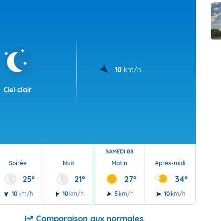
t Futuna
oid
10
km/h
Ciel clair
SAMEDI 08
Soirée
Nuit
Matin
Après-midi
Soi
25°
21°
27°
34°
10
km/h
10
km/h
5
km/h
10
km/h
10
Comparaison aux normales