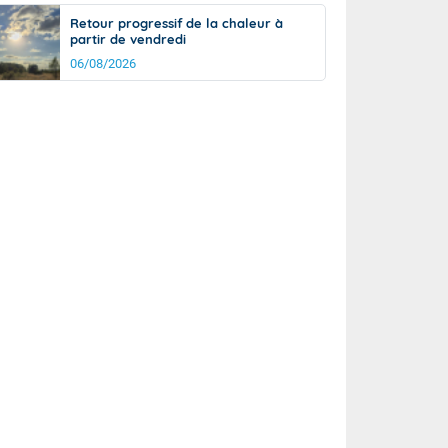
Retour progressif de la chaleur à
partir de vendredi
06/08/2026
rée
Nuit
28°
24°
km/h
10
km/h