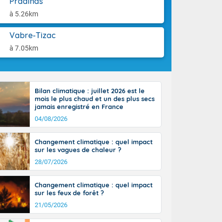
Pradinas
ttoral l'après-
aison.
n général, 14
à 5.26km
r
sse, il fait
Vabre-Tizac
ouvent 30 à 35
à 7.05km
Bilan climatique : juillet 2026 est le
mois le plus chaud et un des plus secs
jamais enregistré en France
04/08/2026
Changement climatique : quel impact
sur les vagues de chaleur ?
28/07/2026
Changement climatique : quel impact
sur les feux de forêt ?
21/05/2026