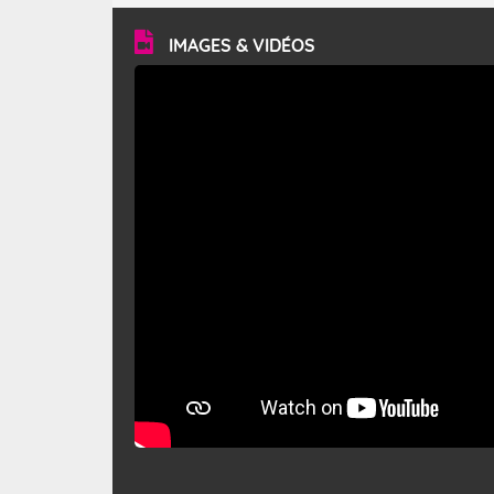
vitesse moyenne de 50 km/h et atteindre 80 à 100 km/h
en rafales, parfois davantage. Il parcourt la basse vallée
du Rhône et la Provence et envahit le littoral
IMAGES & VIDÉOS
méditerranéen à partir de la Camargue.