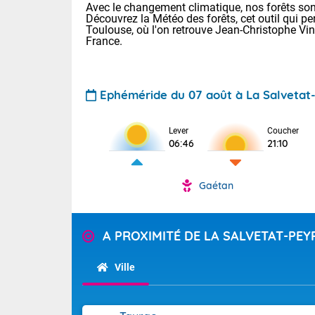
Avec le changement climatique, nos forêts sont
Découvrez la Météo des forêts, cet outil qui pe
Toulouse, où l'on retrouve Jean-Christophe Vi
France.
Ephéméride du 07 août à La Salvetat
Lever
Coucher
Voici les tem
06:46
21:10
28 Lyon : 31 
: 27 Nancy : 
31 Lille : 26 
Gaétan
TENDANCE P
Demain : ven
Pour la sema
A PROXIMITÉ DE LA SALVETAT-PEY
Calme, enso
Cette semain
La journée s'
temps devrait 
Ville
territoire. O
Tendance des
pyrénéennes, l
2026 :
alors que la 