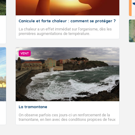
Canicule et forte chaleur : comment se protéger ?
La chaleur a un effet immédiat sur l’organisme, dès les
premières augmentations de température.
VENT
La tramontane
On observe parfois ces jours-ci un renforcement de la
tramontane, en lien avec des conditions propices de feux
de forêt. Mais qu'est-ce que la tramontane ? Quelles sont
ses caractéristiques ? La tramontane est un vent
turbulent soufflant de secteur nord-ouest à nord, ou ouest