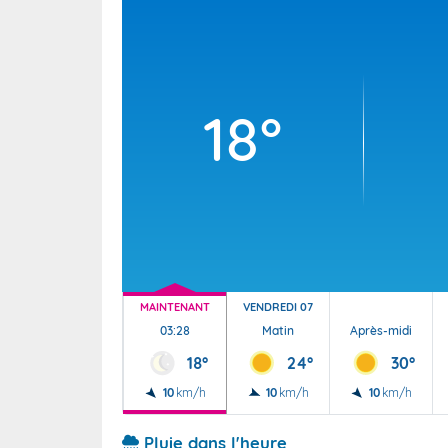
Wallis e
Grand fr
18°
MAINTENANT
VENDREDI 07
03:28
Matin
Après-midi
18°
24°
30°
10
km/h
10
km/h
10
km/h
Pluie dans l'heure