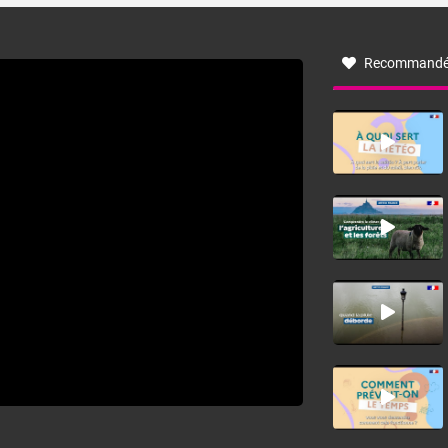
à nord-ouest, dans un secteur qui part du Roussillon à la
vallée de l’Aude et à l’ouest de l’Hérault. L’étymologie de
ce vent vient du latin trasmontanus, signifiant au-delà des
monts, en allusion aux régions montagneuses d’où
Recommandé
provient ce vent.