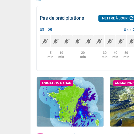
Pas de précipitations
METTRE À JOUR
03 : 25
04 : 
5
10
20
30
40
50
min
min
min
min
min
min
ANIMATION RADAR
ANIMATION 