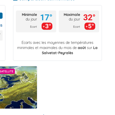
Minimale
Maximale
17°
32°
du jour
du jour
3°
5°
25
Ecart
Ecart
Écarts avec les moyennes de températures
minimales et maximales du mois de
août
sur
La
Salvetat-Peyralès
SATELLITE