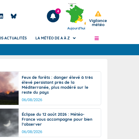
4
Vigilance
météo
Aujourd'hui
OS ACTUALITÉS
LA MÉTÉO DE A À Z
Articles
ngers
Feux de forêts : danger élevé à très
Phénomènes dangereux de J+2 à J+7
élevé persistant près de la
civile
Méditerranée, plus modéré sur le
Avertissement pluies intenses à l'échelle
reste du pays
des communes (Apic)
és
06/08/2026
Bulletins Marine
ateur de
Bulletins d'estimation du risque
Éclipse du 12 août 2026 : Météo-
d'avalanche
France vous accompagne pour bien
-pompier
l'observer
Météo des forêts
06/08/2026
Vigicrues