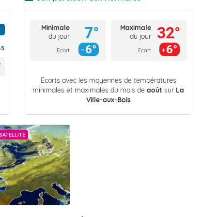
Minimale
Maximale
7°
32°
du jour
du jour
6°
6°
45
Ecart
Ecart
Écarts avec les moyennes de températures
minimales et maximales du mois de
août
sur
La
Ville-aux-Bois
SATELLITE