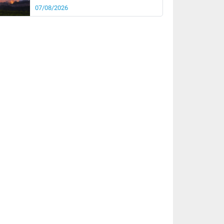
07/08/2026
rée
Nuit
23°
18°
km/h
5
km/h