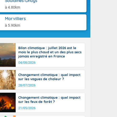
Soulaines-Dhuys
-France jusque
aison.
ue sur la Corse
à 4.80km
 beauté le
chaine des
Morvilliers
r moments. En
à 5.90km
gagne en
artie d'après-
de nuit
ces orages,
Bilan climatique : juillet 2026 est le
u jour, le
mois le plus chaud et un des plus secs
lus au sud,
jamais enregistré en France
en hausse, en
04/08/2026
 quasi-
pays et même
Changement climatique : quel impact
sur les vagues de chaleur ?
28/07/2026
Changement climatique : quel impact
sur les feux de forêt ?
21/05/2026