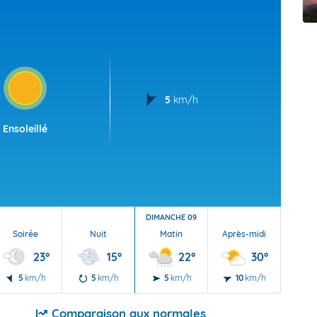
t Futuna
oid
5
km/h
Ensoleillé
DIMANCHE 09
Soirée
Nuit
Matin
Après-midi
Soi
23°
15°
22°
30°
5
km/h
5
km/h
5
km/h
10
km/h
5
Comparaison aux normales