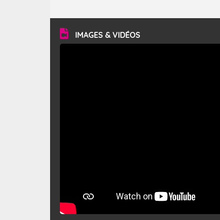
caractéristiques ? Le mistral est un vent régional,
turbulent et généralement sec, pouvant souffler à une
vitesse moyenne de 50 km/h et atteindre 80 à 100 km/h
en rafales, parfois davantage. Il parcourt la basse vallée
du Rhône et la Provence et envahit le littoral
IMAGES & VIDÉOS
méditerranéen à partir de la Camargue.