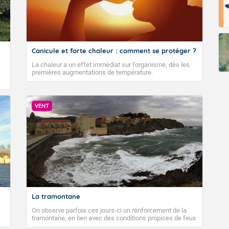
Canicule et forte chaleur : comment se protéger ?
La chaleur a un effet immédiat sur l’organisme, dès les
premières augmentations de température.
VENT
La tramontane
On observe parfois ces jours-ci un renforcement de la
tramontane, en lien avec des conditions propices de feux
de forêt. Mais qu'est-ce que la tramontane ? Quelles sont