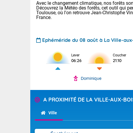
Avec le changement climatique, nos forêts sont
Découvrez la Météo des forêts, cet outil qui pe
Toulouse, où l'on retrouve Jean-Christophe Vi
France.
Ephéméride du 08 août à La Ville-aux
Voici les tem
Lever
Coucher
06:26
21:10
: 13/28 Paris
Clermont-Fd :
Limoges : 19/
Dominique
Lille : 14/29
TENDANCE P
Aujourd'hui 
Pour la sema
A PROXIMITÉ DE LA VILLE-AUX-BOI
Très chaud
départemen
Au niveau du 
températures 
Maritimes 
Ville
(26), Gard 
Tendance des
(83), et Vau
2026 :