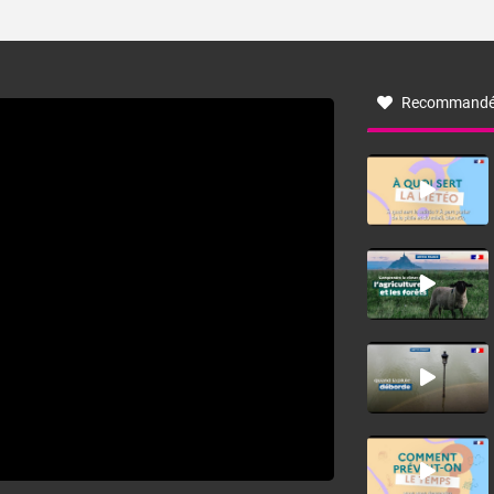
ses caractéristiques ? La tramontane est un vent
turbulent soufflant de secteur nord-ouest à nord, ou ouest
à nord-ouest, dans un secteur qui part du Roussillon à la
vallée de l’Aude et à l’ouest de l’Hérault. L’étymologie de
ce vent vient du latin trasmontanus, signifiant au-delà des
monts, en allusion aux régions montagneuses d’où
Recommandé
provient ce vent.