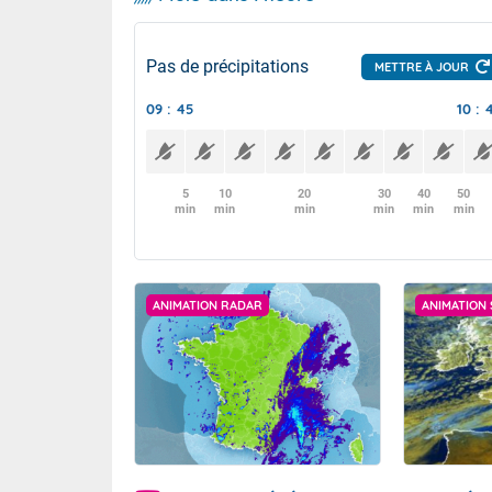
Pas de précipitations
METTRE À JOUR
09 : 45
10 : 
5
10
20
30
40
50
min
min
min
min
min
min
ANIMATION RADAR
ANIMATION 