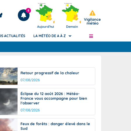
4
Vigilance
météo
Aujourd'hui
Demain
OS ACTUALITÉS
LA MÉTÉO DE A À Z
Articles
ngers
Retour progressif de la chaleur
Phénomènes dangereux de J+2 à J+7
07/08/2026
civile
Avertissement pluies intenses à l'échelle
des communes (Apic)
és
Éclipse du 12 août 2026 : Météo-
Bulletins Marine
France vous accompagne pour bien
l'observer
ateur de
Bulletins d'estimation du risque
d'avalanche
07/08/2026
-pompier
Météo des forêts
Feux de forêts : danger élevé dans le
Vigicrues
Sud