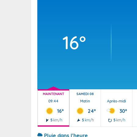
Wallis e
Grand fr
16°
MAINTENANT
SAMEDI 08
09:44
Matin
Après-midi
16°
24°
30°
5
km/h
5
km/h
5
km/h
Pluie dans l'heure