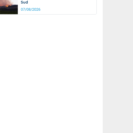
Sud
07/08/2026
rée
Nuit
22°
15°
km/h
5
km/h