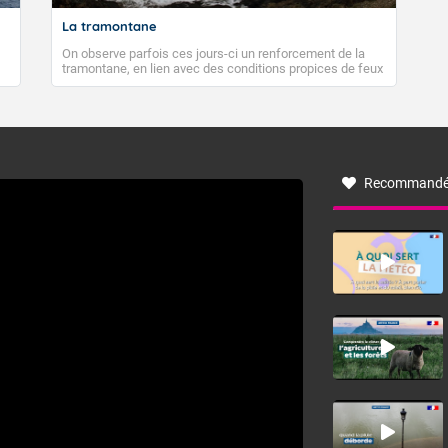
La tramontane
On observe parfois ces jours-ci un renforcement de la
tramontane, en lien avec des conditions propices de feux
de forêt. Mais qu'est-ce que la tramontane ? Quelles sont
ses caractéristiques ? La tramontane est un vent
turbulent soufflant de secteur nord-ouest à nord, ou ouest
à nord-ouest, dans un secteur qui part du Roussillon à la
vallée de l’Aude et à l’ouest de l’Hérault. L’étymologie de
ce vent vient du latin trasmontanus, signifiant au-delà des
monts, en allusion aux régions montagneuses d’où
Recommandé
provient ce vent.