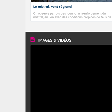
Le mistral, vent régional
On observe parfois ces jours-ci un renforcement du
mistral, en lien avec des conditions propices de feux de
forêt. Mais qu'est-ce que le mistral ? Quelles sont ses
caractéristiques ? Le mistral est un vent régional,
turbulent et généralement sec, pouvant souffler à une
vitesse moyenne de 50 km/h et atteindre 80 à 100 km/h
en rafales, parfois davantage. Il parcourt la basse vallée
du Rhône et la Provence et envahit le littoral
IMAGES & VIDÉOS
méditerranéen à partir de la Camargue.