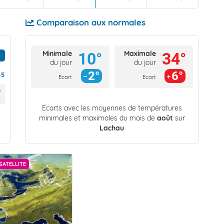
Comparaison aux normales
Minimale
Maximale
10°
34°
du jour
du jour
2°
6°
55
Ecart
Ecart
Écarts avec les moyennes de températures
minimales et maximales du mois de
août
sur
Lachau
SATELLITE