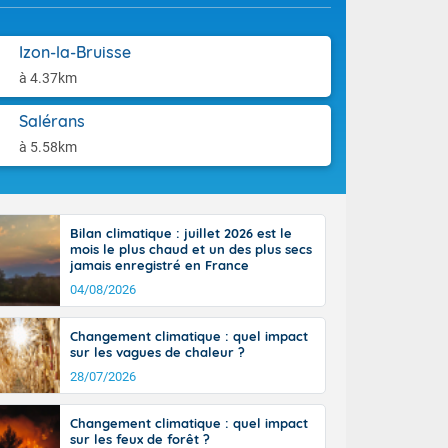
aison.
e-Aquitaine,
Izon-la-Bruisse
 Loire, l'Île-
à 4.37km
ieux se décale
 circulent le
Salérans
installés aux
tendues sur
à 5.58km
lus voilé sur
incipalement
 littoral
ral vers le
Bilan climatique : juillet 2026 est le
sinon le ciel
mois le plus chaud et un des plus secs
e nouvelle
jamais enregistré en France
, donnant de
04/08/2026
et
Côté
Changement climatique : quel impact
mprises entre
sur les vagues de chaleur ?
 17 en Anjou.
28/07/2026
açade
des pointes
Changement climatique : quel impact
sur les feux de forêt ?