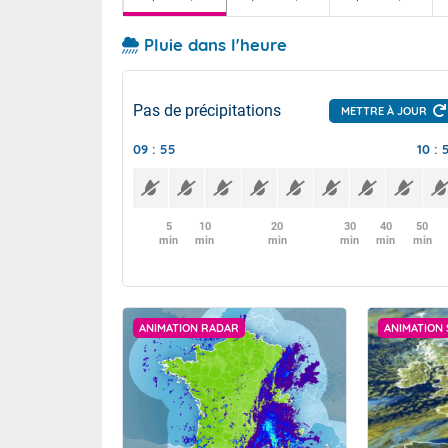
Pluie dans l'heure
Pas de précipitations
METTRE À JOUR
09 : 55
10 : 
5
10
20
30
40
50
min
min
min
min
min
min
ANIMATION RADAR
ANIMATION 