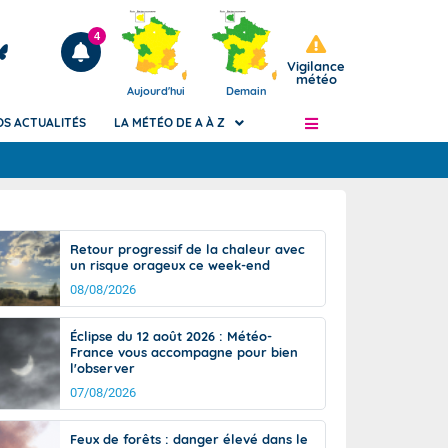
4
Vigilance
météo
Aujourd'hui
Demain
OS ACTUALITÉS
LA MÉTÉO DE A À Z
Articles
ngers
Retour progressif de la chaleur avec
Phénomènes dangereux de J+2 à J+7
un risque orageux ce week-end
civile
Avertissement pluies intenses à l'échelle
08/08/2026
des communes (Apic)
és
Bulletins Marine
Éclipse du 12 août 2026 : Météo-
France vous accompagne pour bien
ateur de
Bulletins d'estimation du risque
l'observer
d'avalanche
07/08/2026
-pompier
Météo des forêts
Vigicrues
Feux de forêts : danger élevé dans le