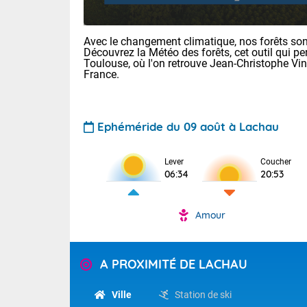
Avec le changement climatique, nos forêts sont
Découvrez la Météo des forêts, cet outil qui pe
Toulouse, où l'on retrouve Jean-Christophe Vi
France.
Ephéméride du 09 août à Lachau
Voici les tem
: 12/27 Paris
Clermont-Fd :
Lever
Coucher
Limoges : 21/
06:34
20:53
Lille : 16/34
TENDANCE P
Aujourd'hui 
Amour
Pour la sema
Temps orag
départemen
Les températu
sensible, auc
(47), Pyrén
A PROXIMITÉ DE LACHAU
Garonne (82
Tendance des
Alpes-Marit
septembre 20
Ville
Station de ski
Drôme (26),