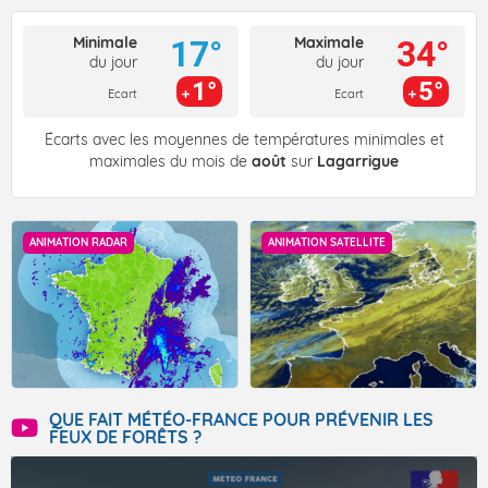
Minimale
Maximale
17°
34°
du jour
du jour
1°
5°
Ecart
Ecart
Écarts avec les moyennes de températures minimales et
maximales du mois de
août
sur
Lagarrigue
ANIMATION RADAR
ANIMATION SATELLITE
QUE FAIT MÉTÉO-FRANCE POUR PRÉVENIR LES
FEUX DE FORÊTS ?