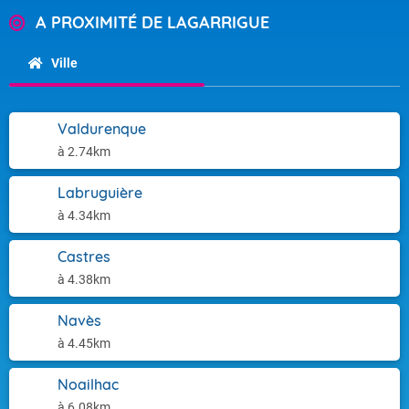
A PROXIMITÉ DE LAGARRIGUE
Ville
Valdurenque
à 2.74km
Labruguière
à 4.34km
Castres
à 4.38km
Navès
à 4.45km
Noailhac
à 6.08km