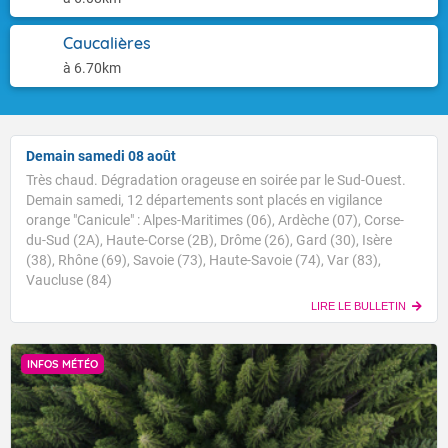
Caucalières
à 6.70km
Demain samedi 08 août
Très chaud. Dégradation orageuse en soirée par le Sud-Ouest.
Demain samedi, 12 départements sont placés en vigilance
orange "Canicule" : Alpes-Maritimes (06), Ardèche (07), Corse-
du-Sud (2A), Haute-Corse (2B), Drôme (26), Gard (30), Isère
(38), Rhône (69), Savoie (73), Haute-Savoie (74), Var (83),
Vaucluse (84)
LIRE LE BULLETIN
INFOS MÉTÉO