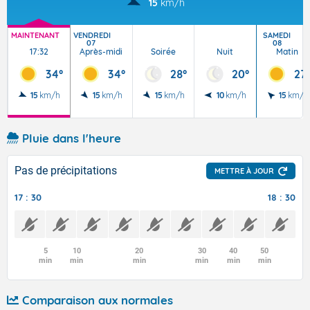
15
km/h
MAINTENANT
VENDREDI
SAMEDI
07
08
17:32
Après-midi
Soirée
Nuit
Matin
34°
34°
28°
20°
27
15
km/h
15
km/h
15
km/h
10
km/h
15
km/h
Pluie dans l'heure
Pas de précipitations
METTRE À JOUR
17 : 30
18 : 30
5
10
20
30
40
50
min
min
min
min
min
min
Comparaison aux normales