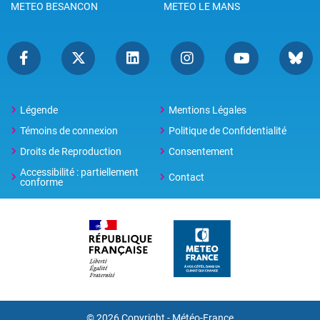
METEO BESANCON
METEO LE MANS
Légende
Mentions Légales
Témoins de connexion
Politique de Confidentialité
Droits de Reproduction
Consentement
Accessibilité : partiellement
Contact
conforme
© 2026 Copyright -
Météo-France