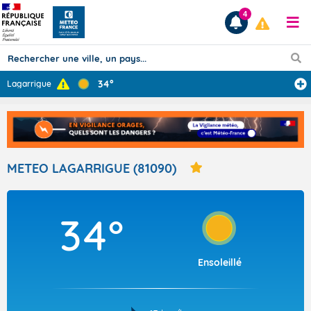
4
34°
Lagarrigue
Prévisions
TOUS LES RÉSULTATS
METEO LAGARRIGUE (81090)
Articles
34°
Ensoleillé