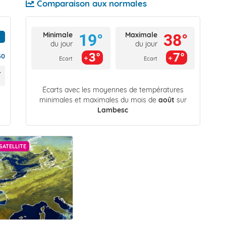
Comparaison aux normales
Minimale
Maximale
19°
38°
du jour
du jour
3°
7°
30
Ecart
Ecart
Écarts avec les moyennes de températures
minimales et maximales du mois de
août
sur
Lambesc
SATELLITE