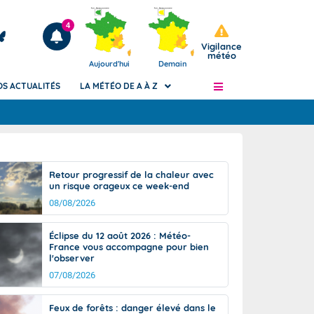
4
Vigilance
météo
Aujourd'hui
Demain
OS ACTUALITÉS
LA MÉTÉO DE A À Z
Articles
ngers
Retour progressif de la chaleur avec
Phénomènes dangereux de J+2 à J+7
un risque orageux ce week-end
civile
Avertissement pluies intenses à l'échelle
08/08/2026
des communes (Apic)
és
Bulletins Marine
Éclipse du 12 août 2026 : Météo-
France vous accompagne pour bien
ateur de
Bulletins d'estimation du risque
l'observer
d'avalanche
07/08/2026
-pompier
Météo des forêts
Vigicrues
Feux de forêts : danger élevé dans le