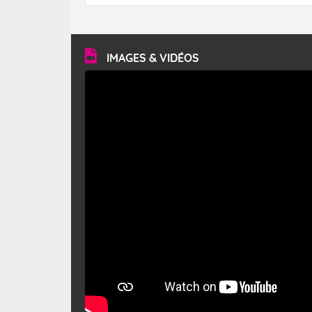
forêt. Mais qu'est-ce que le mistral ? Quelles sont ses
caractéristiques ? Le mistral est un vent régional,
turbulent et généralement sec, pouvant souffler à une
vitesse moyenne de 50 km/h et atteindre 80 à 100 km/h
en rafales, parfois davantage. Il parcourt la basse vallée
du Rhône et la Provence et envahit le littoral
IMAGES & VIDÉOS
méditerranéen à partir de la Camargue.