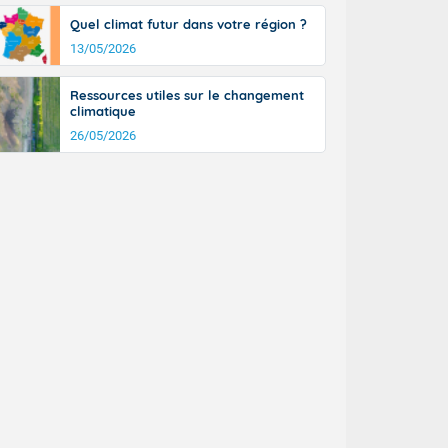
tinée, un peu
Quel climat futur dans votre région ?
ud du pays en
13/05/2026
tique. Des
ers le Jura et
ancs de
Ressources utiles sur le changement
t lumineux et
climatique
nise sur le
26/05/2026
ipitations en
km/h. Côté
mprises entre
 17 en Anjou.
açade
des pointes