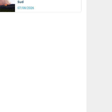
Sud
07/08/2026
it
23°
km/h