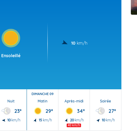
t Futuna
oid
10
km/h
Ensoleillé
DIMANCHE 09
Nuit
Matin
Après-midi
Soirée
Nu
23°
29°
34°
27°
10
km/h
15
km/h
20
km/h
10
km/h
5
40 km/h