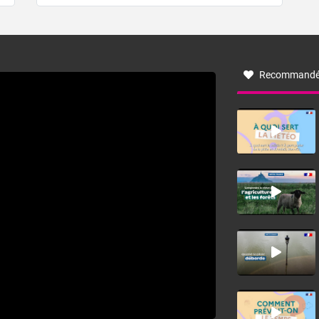
de forêt. Mais qu'est-ce que la tramontane ? Quelles sont
ses caractéristiques ? La tramontane est un vent
turbulent soufflant de secteur nord-ouest à nord, ou ouest
à nord-ouest, dans un secteur qui part du Roussillon à la
vallée de l’Aude et à l’ouest de l’Hérault. L’étymologie de
ce vent vient du latin trasmontanus, signifiant au-delà des
monts, en allusion aux régions montagneuses d’où
Recommandé
provient ce vent.