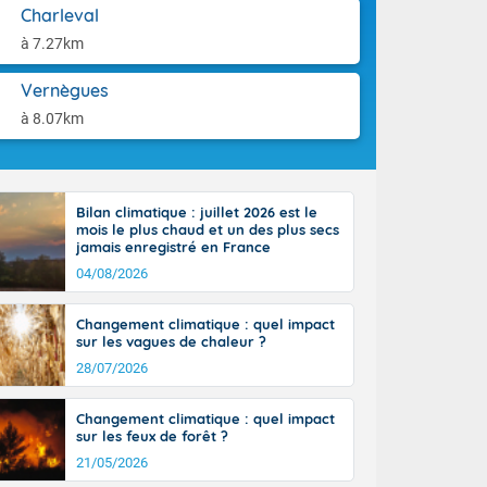
st du pays en
aison.
Charleval
que sur la
à 7.27km
, la chaine
 par
Vernègues
ure nuageuse
n seconde
à 8.07km
e Midi-
u-Charentes.
 90 km/h. Les
 30 degrés
Bilan climatique : juillet 2026 est le
e, avec 34 à
mois le plus chaud et un des plus secs
s, et 39 à 40
jamais enregistré en France
04/08/2026
Changement climatique : quel impact
sur les vagues de chaleur ?
28/07/2026
e-Aquitaine,
'Île-de-
Changement climatique : quel impact
isolés
sur les feux de forêt ?
maritimes sont
21/05/2026
 ondées sont