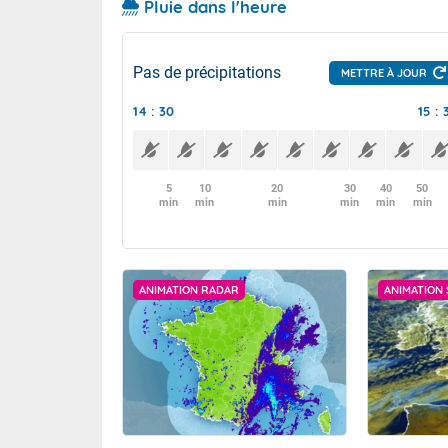
Pluie dans l'heure
Pas de précipitations
METTRE À JOUR
14 : 30
15 : 
5
10
20
30
40
50
min
min
min
min
min
min
ANIMATION RADAR
ANIMATION 