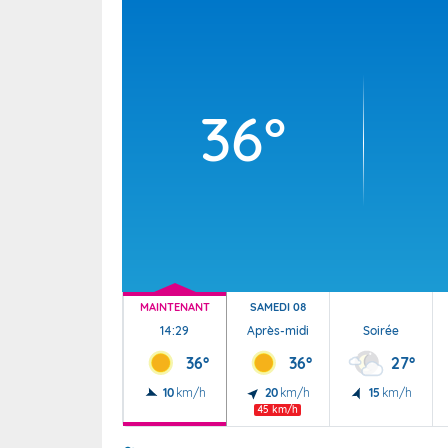
Wallis e
Grand fr
36°
MAINTENANT
SAMEDI 08
14:29
Après-midi
Soirée
36°
36°
27°
10
km/h
20
km/h
15
km/h
45 km/h