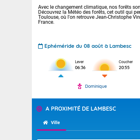
Avec le changement climatique, nos forêts sont
Découvrez la Météo des forêts, cet outil qui pe
Toulouse, où l'on retrouve Jean-Christophe Vi
France.
Ephéméride du 08 août à Lambesc
Voici les tem
Lever
Coucher
: 22/28 Paris
06:36
20:55
Clermont-Fd :
Limoges : 24/
Lille : 22/29
Dominique
TENDANCE P
Cet après-mi
Pour la sema
Très chaud
A PROXIMITÉ DE LAMBESC
départemen
Au niveau du 
températures 
Maritimes 
Ville
(26), Gard 
Tendance des
(83), et Vau
2026 :