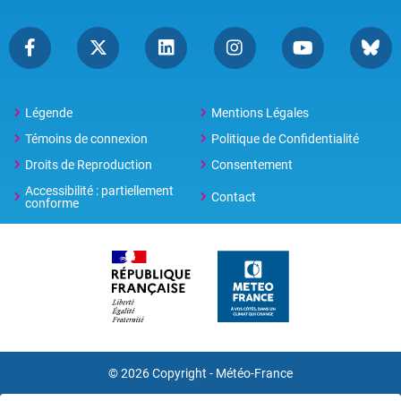
Légende
Mentions Légales
Témoins de connexion
Politique de Confidentialité
Droits de Reproduction
Consentement
Accessibilité : partiellement
Contact
conforme
© 2026 Copyright -
Météo-France