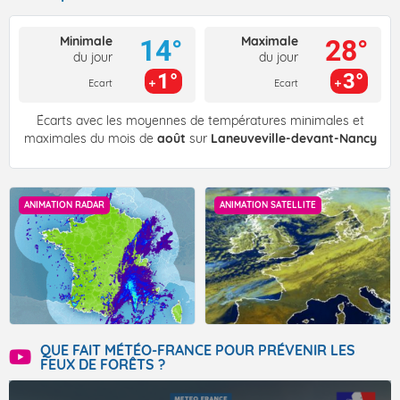
Minimale
Maximale
14°
28°
du jour
du jour
1°
3°
Ecart
Ecart
Écarts avec les moyennes de températures minimales et
maximales du mois de
août
sur
Laneuveville-devant-Nancy
ANIMATION RADAR
ANIMATION SATELLITE
QUE FAIT MÉTÉO-FRANCE POUR PRÉVENIR LES
FEUX DE FORÊTS ?