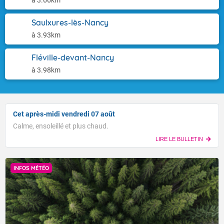
à 3.66km
Saulxures-lès-Nancy
à 3.93km
Fléville-devant-Nancy
à 3.98km
Cet après-midi vendredi 07 août
Calme, ensoleillé et plus chaud.
LIRE LE BULLETIN
INFOS MÉTÉO