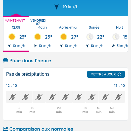
10
km/h
MAINTENANT
VENDREDI
07
12:08
Matin
Après-midi
Soirée
Nuit
23°
25°
27°
22°
15°
10
km/h
10
km/h
10
km/h
10
km/h
5
km/h
Pluie dans l'heure
Pas de précipitations
METTRE À JOUR
12 : 10
13 : 10
5
10
20
30
40
50
min
min
min
min
min
min
Comparaison aux normales