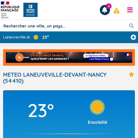
4
25°
Laneuveville-de
...
Prévisions
TOUS LES RÉSULTATS
METEO LANEUVEVILLE-DEVANT-NANCY
(54410)
Articles
23°
Ensoleillé