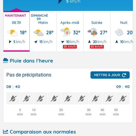
5
km/h
MAINTENANT
DIMANCHE
09
08:39
Matin
Après-midi
Soirée
Nuit
18°
28°
32°
27°
20°
5
km/h
15
km/h
10
km/h
20
km/h
10
km/h
65 km/h
65 km/h
Pluie dans l'heure
Pas de précipitations
METTRE À JOUR
08 : 40
09 : 40
5
10
20
30
40
50
min
min
min
min
min
min
Comparaison aux normales