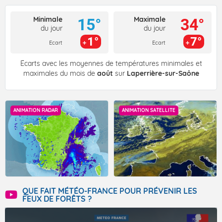
Minimale
Maximale
15°
34°
du jour
du jour
1°
7°
Ecart
Ecart
Écarts avec les moyennes de températures minimales et
maximales du mois de
août
sur
Laperrière-sur-Saône
ANIMATION RADAR
ANIMATION SATELLITE
QUE FAIT MÉTÉO-FRANCE POUR PRÉVENIR LES
FEUX DE FORÊTS ?