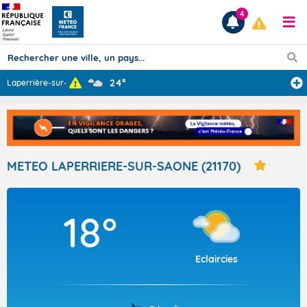
4
24°
Laperrière-sur-
...
Prévisions
TOUS LES RÉSULTATS
METEO LAPERRIERE-SUR-SAONE (21170)
Articles
18°
Eclaircies