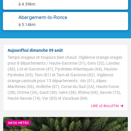
à 4.39km
Abergement-la-Ronce
à 5.14km
Aujourd'hui dimanche 09 août
Temps orageux et toujours bien chaud. Vigilance orange orages
pour 8 départements / Haute-Garonne (31), Gers (32), Landes
(40), Lot-et-Garonne (47), Pyrénées-Atlantiques (64), Hautes-
Pyrénées (65), Tarn (81) et Tarn-et-Garonne (82). Vigilance
orange canicule pour 13 départements : Ain (01), Alpes-
Maritimes (06), Ardèche (07), Corse-du-Sud (2A), Haute-Corse
(2B), Drôme (26), Gard (30), Isère (38), Rhône (69), Savoie (73),
Haute-Savoie (74), Var (83) et Vaucluse (84).
LIRE LE BULLETIN
INFOS MÉTÉO