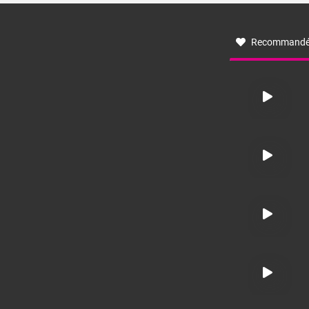
à nord-ouest, dans un secteur qui part du Roussillon à la
vallée de l’Aude et à l’ouest de l’Hérault. L’étymologie de
ce vent vient du latin trasmontanus, signifiant au-delà des
monts, en allusion aux régions montagneuses d’où
Recommandé
provient ce vent.