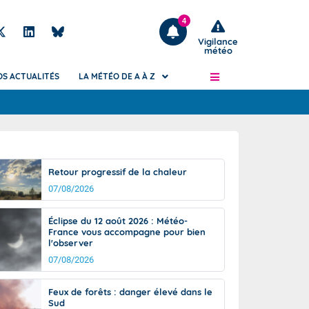
4
Vigilance
météo
OS ACTUALITÉS
LA MÉTÉO DE A À Z
Articles
ngers
Phénomènes dangereux de J+2 à J+7
Retour progressif de la chaleur
civile
Avertissement pluies intenses à l'échelle
07/08/2026
des communes (Apic)
és
Bulletins Marine
Éclipse du 12 août 2026 : Météo-
France vous accompagne pour bien
ateur de
Bulletins d'estimation du risque
l'observer
d'avalanche
07/08/2026
-pompier
Météo des forêts
Vigicrues
Feux de forêts : danger élevé dans le
Sud