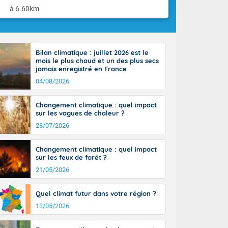
à 6.60km
emain matin :
urs : 27/15
Bilan climatique : juillet 2026 est le
28/13
mois le plus chaud et un des plus secs
ux : 33/20
jamais enregistré en France
04/08/2026
Changement climatique : quel impact
est.
sur les vagues de chaleur ?
orange
28/07/2026
(2A),
9), Savoie
Changement climatique : quel impact
sur les feux de forêt ?
s-de-France
21/05/2026
si que sur la
a chaine des
Quel climat futur dans votre région ?
s par
13/05/2026
uverture
du Lion en