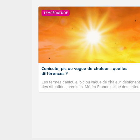
TEMPÉRATURE
Canicule, pic ou vague de chaleur : quelles
différences ?
Les termes canicule, pic ou vague de chaleur, désignent
des situations précises. Météo-France utilise des critèr
climatologiques pour évaluer et qualifier les épisodes d
chaleur qui peuvent avoir des impacts sanitaires et soci
économiques importants.