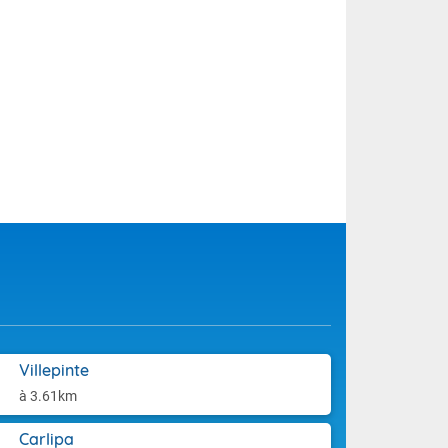
Villepinte
à 3.61km
Carlipa