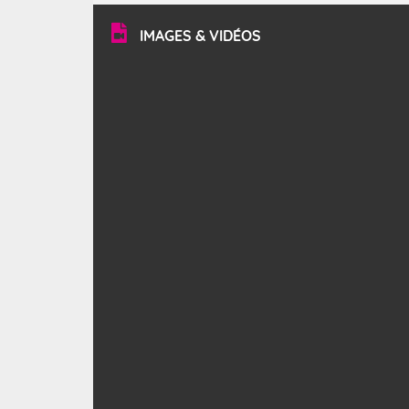
vitesse moyenne de 50 km/h et atteindre 80 à 100 km/h
en rafales, parfois davantage. Il parcourt la basse vallée
du Rhône et la Provence et envahit le littoral
IMAGES & VIDÉOS
méditerranéen à partir de la Camargue.