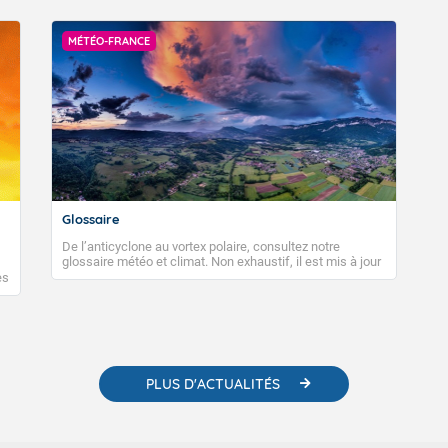
MÉTÉO-FRANCE
Glossaire
De l’anticyclone au vortex polaire, consultez notre
glossaire météo et climat. Non exhaustif, il est mis à jour
régulièrement, au fil de nos publications. Vous y trouverez
es
également des liens utiles vers nos contenus
e
pédagogiques concernant les phénomènes
o-
météorologiques et des informations scientifiques sur le
changement climatique.
PLUS D'ACTUALITÉS