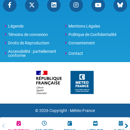
Légende
Mentions Légales
Témoins de connexion
Politique de Confidentialité
Droits de Reproduction
Consentement
Accessibilité : partiellement
Contact
conforme
© 2026 Copyright -
Météo-France