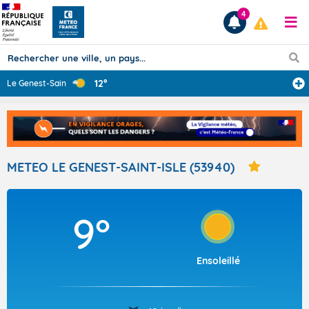
4
12°
Le Genest-Saint
...
Prévisions
TOUS LES RÉSULTATS
METEO LE GENEST-SAINT-ISLE (53940)
Articles
9°
Ensoleillé