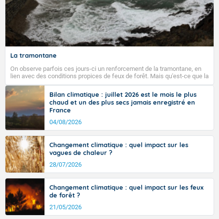
La tramontane
On observe parfois ces jours-ci un renforcement de la tramontane, en
lien avec des conditions propices de feux de forêt. Mais qu'est-ce que la
tramontane ? Quelles sont ses caractéristiques ? La tramontane est un
vent turbulent soufflant de secteur nord-ouest à nord, ou ouest à nord-
Bilan climatique : juillet 2026 est le mois le plus
ouest, dans un secteur qui part du Roussillon à la vallée de l’Aude et à
chaud et un des plus secs jamais enregistré en
l’ouest de l’Hérault. L’étymologie de ce vent vient du latin trasmontanus,
France
signifiant au-delà des monts, en allusion aux régions montagneuses
d’où provient ce vent.
04/08/2026
Changement climatique : quel impact sur les
vagues de chaleur ?
28/07/2026
Changement climatique : quel impact sur les feux
de forêt ?
21/05/2026