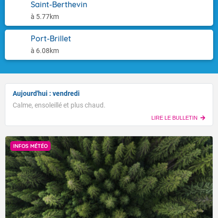
Saint-Berthevin
à 5.77km
Port-Brillet
à 6.08km
Aujourd'hui : vendredi
Calme, ensoleillé et plus chaud.
LIRE LE BULLETIN
INFOS MÉTÉO