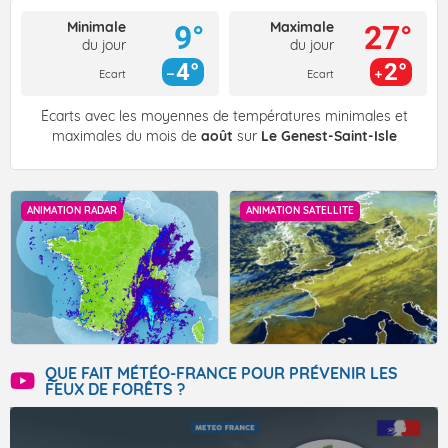
Minimale
Maximale
9°
27°
du jour
du jour
4°
2°
Ecart
Ecart
Écarts avec les moyennes de températures minimales et
maximales du mois de
août
sur
Le Genest-Saint-Isle
ANIMATION RADAR
ANIMATION SATELLITE
QUE FAIT MÉTÉO-FRANCE POUR PRÉVENIR LES
FEUX DE FORÊTS ?