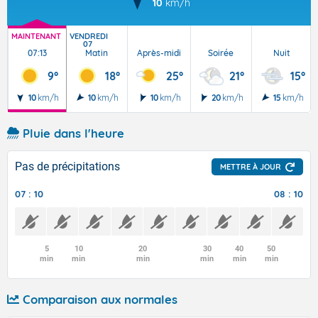
10
km/h
MAINTENANT
VENDREDI
07
07:13
Matin
Après-midi
Soirée
Nuit
9°
18°
25°
21°
15°
10
km/h
10
km/h
10
km/h
20
km/h
15
km/h
Pluie dans l'heure
Pas de précipitations
METTRE À JOUR
07 : 10
08 : 10
5
10
20
30
40
50
min
min
min
min
min
min
Comparaison aux normales