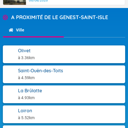
06/08/2026
A PROXIMITÉ DE LE GENEST-SAINT-ISLE
Ville
Olivet
à 3.36km
Saint-Ouën-des-Toits
à 4.59km
La Brûlatte
à 4.93km
Loiron
à 5.52km