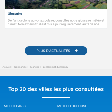
Glossaire
De l’anticyclone au vortex polaire, consultez notre glossaire météo et
climat. Non exhaustif, il est mis à jour régulièrement, au fil de nos
publications. Vous y trouverez également des liens utiles vers nos
contenus pédagogiques concernant les phénomènes
météorologiques et des informations scientifiques sur le
changement climatique.
PLUS D'ACTUALITÉS
Accueil
Normandie
Manche
Le Hommet-d'Arthenay
Top 20 des villes les plus consultées
METEO PARIS
METEO TOULOUSE