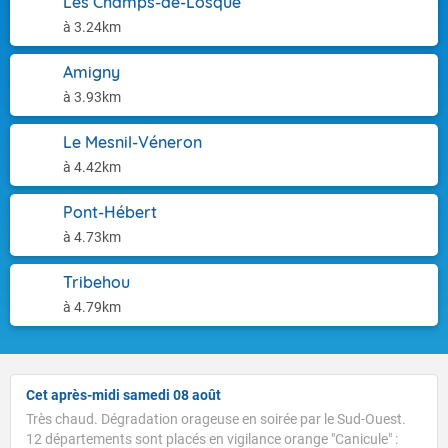
Les Champs-de-Losque
à 3.24km
Amigny
à 3.93km
Le Mesnil-Véneron
à 4.42km
Pont-Hébert
à 4.73km
Tribehou
à 4.79km
Cet après-midi samedi 08 août
Très chaud. Dégradation orageuse en soirée par le Sud-Ouest.
12 départements sont placés en vigilance orange "Canicule" :