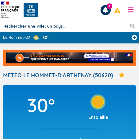
4
30°
Le Hommet-d'Art
...
Prévisions
TOUS LES RÉSULTATS
METEO LE HOMMET-D'ARTHENAY (50620)
Articles
30°
Ensoleillé