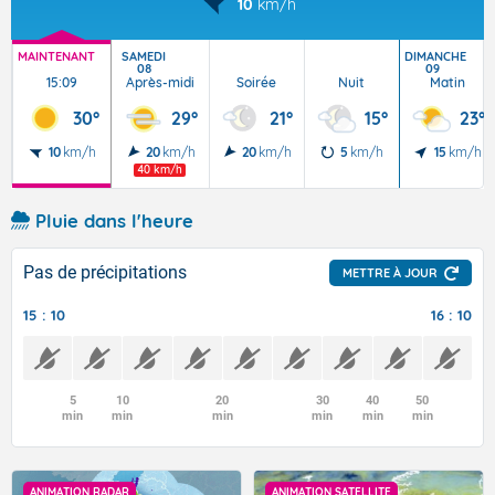
10
km/h
MAINTENANT
SAMEDI
DIMANCHE
08
09
15:09
Après-midi
Soirée
Nuit
Matin
30°
29°
21°
15°
23°
10
km/h
20
km/h
20
km/h
5
km/h
15
km/h
40 km/h
Pluie dans l'heure
Pas de précipitations
METTRE À JOUR
15 : 10
16 : 10
5
10
20
30
40
50
min
min
min
min
min
min
ANIMATION RADAR
ANIMATION SATELLITE