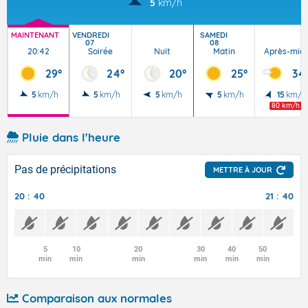
5
km/h
MAINTENANT
VENDREDI
SAMEDI
07
08
20:42
Soirée
Nuit
Matin
Après-midi
29°
24°
20°
25°
34
5
km/h
5
km/h
5
km/h
5
km/h
15
km/h
80 km/h
Pluie dans l'heure
Pas de précipitations
METTRE À JOUR
20 : 40
21 : 40
5
10
20
30
40
50
min
min
min
min
min
min
Comparaison aux normales