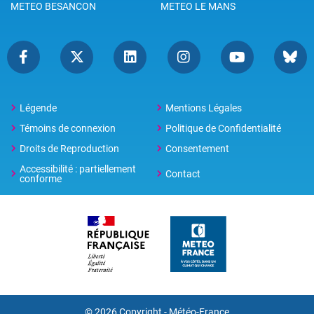
METEO BESANCON
METEO LE MANS
Légende
Mentions Légales
Témoins de connexion
Politique de Confidentialité
Droits de Reproduction
Consentement
Accessibilité : partiellement
Contact
conforme
© 2026 Copyright -
Météo-France