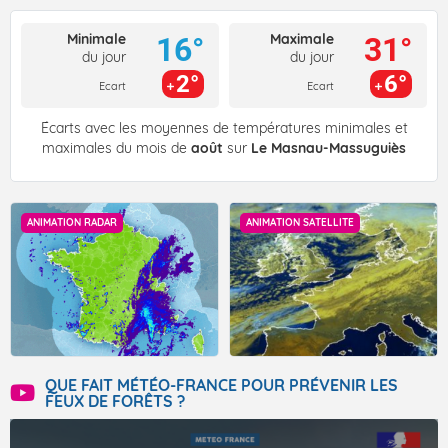
Minimale
Maximale
16°
31°
du jour
du jour
2°
6°
Ecart
Ecart
Écarts avec les moyennes de températures minimales et
maximales du mois de
août
sur
Le Masnau-Massuguiès
ANIMATION RADAR
ANIMATION SATELLITE
QUE FAIT MÉTÉO-FRANCE POUR PRÉVENIR LES
FEUX DE FORÊTS ?