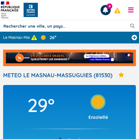
4
26°
Le Masnau-Massu
...
Prévisions
TOUS LES RÉSULTATS
METEO LE MASNAU-MASSUGUIES (81530)
Articles
29°
Ensoleillé