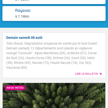
Rayssac
à 7.74km
Demain samedi 08 août
Très chaud. Dégradation orageuse en soirée par le Sud-Ouest.
Demain samedi, 12 départements sont placés en vigilance
orange "Canicule" : Alpes-Maritimes (06), Ardèche (07), Corse-
du-Sud (2A), Haute-Corse (2B), Drôme (26), Gard (30), Isère
(38), Rhône (69), Savoie (73), Haute-Savoie (74), Var (83),
Vaucluse (84)
LIRE LE BULLETIN
INFOS MÉTÉO