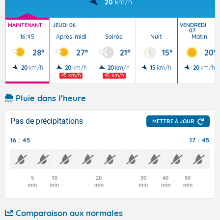
20
km/h
MAINTENANT
JEUDI 06
VENDREDI
07
16:45
Après-midi
Soirée
Nuit
Matin
28°
27°
21°
15°
20°
20
km/h
20
km/h
20
km/h
15
km/h
20
km/h
45 km/h
45 km/h
Pluie dans l'heure
Pas de précipitations
METTRE À JOUR
16 : 45
17 : 45
5
10
20
30
40
50
min
min
min
min
min
min
Comparaison aux normales