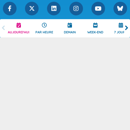
Légende
Mentions Légales
AUJOURD'HUI
PAR HEURE
DEMAIN
WEEK-END
7 JOURS
Témoins de connexion
Politique de Confidentialité
Droits de Reproduction
Consentement
Accessibilité : partiellement
Contact
conforme
© 2026 Copyright -
Météo-France