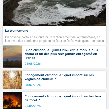
La tramontane
On observe parfois ces jours-ci un renforcement de la tramontane, en
lien avec des conditions propices de feux de forêt. Mais qu'est-ce que la
tramontane ? Quelles sont ses caractéristiques ? La tramontane est un
vent turbulent soufflant de secteur nord-ouest à nord, ou ouest à nord-
Bilan climatique : juillet 2026 est le mois le plus
ouest, dans un secteur qui part du Roussillon à la vallée de l’Aude et à
chaud et un des plus secs jamais enregistré en
l’ouest de l’Hérault. L’étymologie de ce vent vient du latin trasmontanus,
France
signifiant au-delà des monts, en allusion aux régions montagneuses
d’où provient ce vent.
04/08/2026
Changement climatique : quel impact sur les
vagues de chaleur ?
28/07/2026
Changement climatique : quel impact sur les feux
de forêt ?
21/05/2026