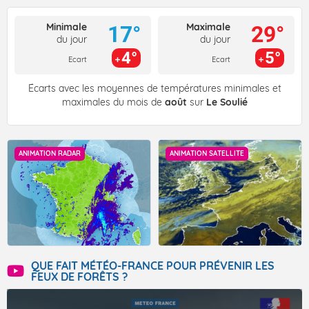
Minimale
Maximale
17°
29°
du jour
du jour
4°
5°
Ecart
Ecart
Écarts avec les moyennes de températures minimales et
maximales du mois de
août
sur
Le Soulié
ANIMATION RADAR
ANIMATION SATELLITE
QUE FAIT MÉTÉO-FRANCE POUR PRÉVENIR LES
FEUX DE FORÊTS ?