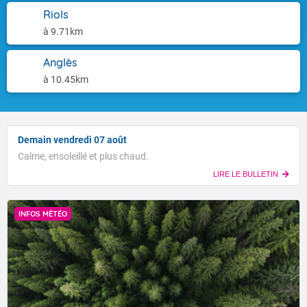
Riols
à 9.71km
Anglès
à 10.45km
Demain vendredi 07 août
Calme, ensoleillé et plus chaud.
LIRE LE BULLETIN
INFOS MÉTÉO