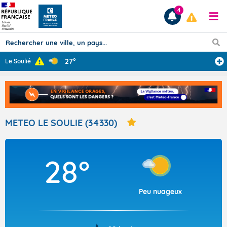
4
27°
Le Soulié
Prévisions
TOUS LES RÉSULTATS
METEO LE SOULIE (34330)
Articles
28°
Peu nuageux