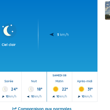
t Futuna
oid
5
km/h
Ciel clair
SAMEDI 08
Soirée
Nuit
Matin
Après-midi
Soi
24°
18°
22°
31°
10
km/h
10
km/h
10
km/h
10
km/h
5
Comparaison aux normales