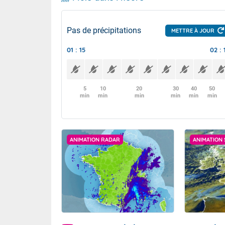
Pas de précipitations
METTRE À JOUR
01 : 15
02 : 
5
10
20
30
40
50
min
min
min
min
min
min
ANIMATION RADAR
ANIMATION 