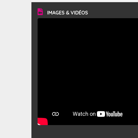
vitesse moyenne de 50 km/h et atteindre 80 à 100 km/h
en rafales, parfois davantage. Il parcourt la basse vallée
du Rhône et la Provence et envahit le littoral
IMAGES & VIDÉOS
méditerranéen à partir de la Camargue.