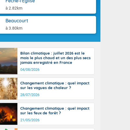
Fêche-l'Église
ttoral l'après-
aison.
n général, 14
à 2.82km
r
sse, il fait
Beaucourt
ouvent 30 à 35
à 3.80km
Bilan climatique : juillet 2026 est le
mois le plus chaud et un des plus secs
jamais enregistré en France
04/08/2026
Changement climatique : quel impact
sur les vagues de chaleur ?
28/07/2026
Changement climatique : quel impact
sur les feux de forêt ?
21/05/2026