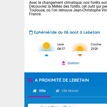
Avec le changement climatique, nos forêts sont
Découvrez la Météo des forêts, cet outil qui pe
Toulouse, où l'on retrouve Jean-Christophe Vi
France.
Ephéméride du 06 août à Lebetain
Lever
Coucher
Voici les tem
06:17
21:01
28 Lyon : 31 
: 27 Nancy : 
31 Lille : 26 
Gaétan
TENDANCE P
Demain : ven
Pour la sema
A PROXIMITÉ DE LEBETAIN
Calme, enso
Cette semain
La journée s'
temps devrait 
Ville
Ville Monde
territoire. O
Tendance des
pyrénéennes, l
2026 :
alors que la 