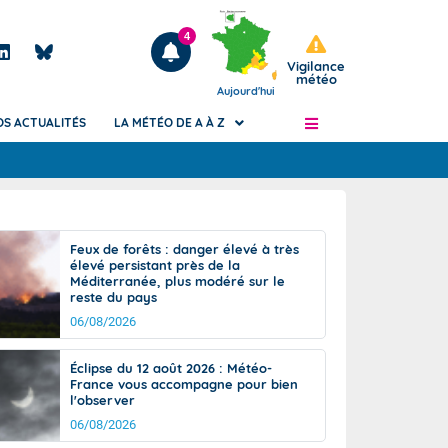
4
Vigilance
météo
Aujourd'hui
OS ACTUALITÉS
LA MÉTÉO DE A À Z
Articles
ngers
Feux de forêts : danger élevé à très
Phénomènes dangereux de J+2 à J+7
élevé persistant près de la
civile
Méditerranée, plus modéré sur le
Avertissement pluies intenses à l'échelle
reste du pays
des communes (Apic)
és
06/08/2026
Bulletins Marine
ateur de
Bulletins d'estimation du risque
Éclipse du 12 août 2026 : Météo-
d'avalanche
France vous accompagne pour bien
-pompier
l'observer
Météo des forêts
06/08/2026
Vigicrues