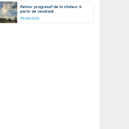
Retour progressif de la chaleur à
partir de vendredi
06/08/2026
rée
Nuit
26°
21°
km/h
5
km/h