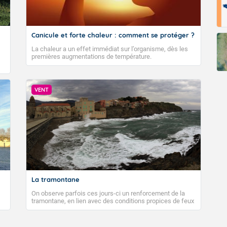
Canicule et forte chaleur : comment se protéger ?
La chaleur a un effet immédiat sur l’organisme, dès les
premières augmentations de température.
VENT
La tramontane
On observe parfois ces jours-ci un renforcement de la
tramontane, en lien avec des conditions propices de feux
de forêt. Mais qu'est-ce que la tramontane ? Quelles sont
ses caractéristiques ? La tramontane est un vent
turbulent soufflant de secteur nord-ouest à nord, ou ouest