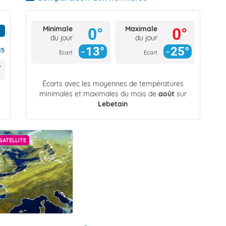
Minimale
Maximale
0°
0°
du jour
du jour
13°
25°
15
Ecart
Ecart
Écarts avec les moyennes de températures
minimales et maximales du mois de
août
sur
Lebetain
SATELLITE