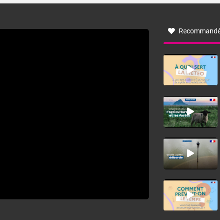
à nord-ouest, dans un secteur qui part du Roussillon à la
vallée de l’Aude et à l’ouest de l’Hérault. L’étymologie de
ce vent vient du latin trasmontanus, signifiant au-delà des
monts, en allusion aux régions montagneuses d’où
Recommandé
provient ce vent.