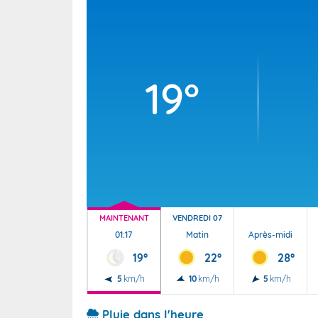
Wallis e
Grand fr
19°
MAINTENANT
VENDREDI 07
01:17
Matin
Après-midi
19°
22°
28°
5
km/h
10
km/h
5
km/h
Pluie dans l'heure