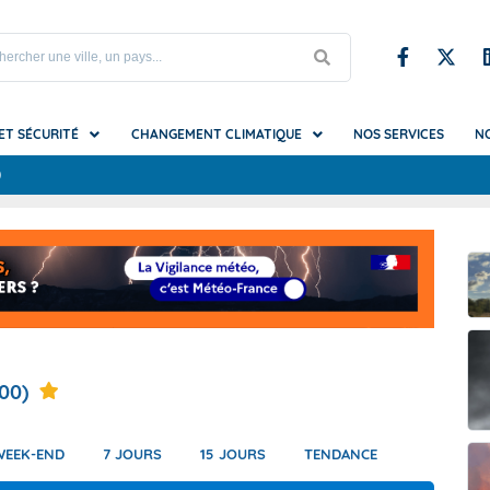
 ET SÉCURITÉ
CHANGEMENT CLIMATIQUE
NOS SERVICES
N
S
upe et Iles du Nord
es du changement climatique
iel et mirages
Testez nos prototypes
Référence nationale sur les da
Climadiag Agriculture Forêt
Glossaire
météo
mat futur ?
s et vagues de chaleur
Climadiag Chaleur en ville
La Vigilance vue par la Sécurité 
ion
ondation
es utiles
t brouillard
Climadiag Commune
La Vigilance vue par les autorit
que
submersion
Climadiag Entreprise
locales
tions (pluie, neige, grêle...)
Climat HD
La Vigilance vue par un organis
00)
festival
e-Calédonie
es
de froid
Climsnow
La Vigilance vue par un sapeur
e Française
hes
mpêtes, tornades et cyclones)
DRIAS, les futurs du climat
WEEK-END
7 JOURS
15 JOURS
TENDANCE
erre-et-Miquelon
erglas
et canicules marines
DRIAS-Eau