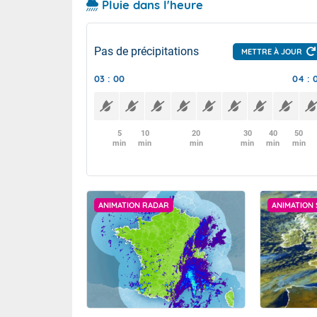
Pluie dans l'heure
Pas de précipitations
METTRE À JOUR
03 : 00
04 : 
5
10
20
30
40
50
min
min
min
min
min
min
ANIMATION RADAR
ANIMATION 