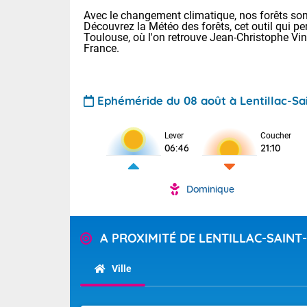
Avec le changement climatique, nos forêts sont
Découvrez la Météo des forêts, cet outil qui pe
Toulouse, où l'on retrouve Jean-Christophe Vi
France.
Ephéméride du 08 août à Lentillac-Sai
Lever
Coucher
Voici les tem
06:46
21:10
31 Lyon : 35 
: 32 Nancy : 
32 Lille : 28 
Dominique
TENDANCE P
Demain : sam
Pour la sema
Très chaud
A PROXIMITÉ DE LENTILLAC-SAINT
Au niveau du 
En matinée, le
températures 
Ville
Le soleil domi
Tendance des
donnent quel
2026 :
sur les Pyrén