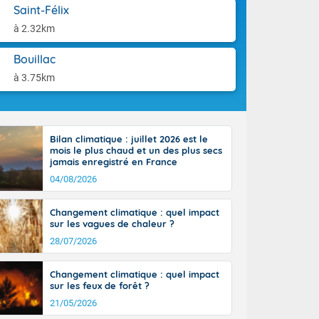
orages
aison.
Saint-Félix
ne, le Poitou-
à 2.32km
 de 8 à 13
re 26 sur le
Bouillac
 nouveau
 dans le sud-
à 3.75km
Bilan climatique : juillet 2026 est le
mois le plus chaud et un des plus secs
jamais enregistré en France
04/08/2026
Changement climatique : quel impact
sur les vagues de chaleur ?
28/07/2026
Changement climatique : quel impact
sur les feux de forêt ?
21/05/2026