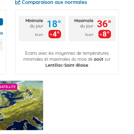
Comparaison aux normales
Minimale
Maximale
18°
36°
du jour
du jour
4°
8°
00
Ecart
Ecart
Écarts avec les moyennes de températures
minimales et maximales du mois de
août
sur
Lentillac-Saint-Blaise
SATELLITE