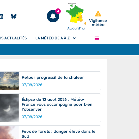
4
Vigilance
météo
Aujourd'hui
OS ACTUALITÉS
LA MÉTÉO DE A À Z
Articles
ngers
Retour progressif de la chaleur
Phénomènes dangereux de J+2 à J+7
07/08/2026
civile
Avertissement pluies intenses à l'échelle
des communes (Apic)
és
Éclipse du 12 août 2026 : Météo-
Bulletins Marine
France vous accompagne pour bien
l'observer
ateur de
Bulletins d'estimation du risque
d'avalanche
07/08/2026
-pompier
Météo des forêts
Feux de forêts : danger élevé dans le
Vigicrues
Sud