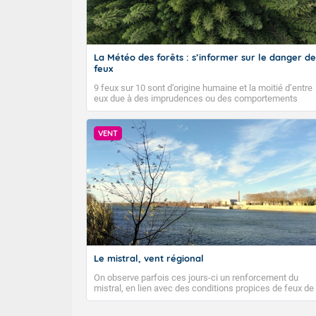
La Météo des forêts : s’informer sur le danger de
feux
9 feux sur 10 sont d’origine humaine et la moitié d’entre
eux due à des imprudences ou des comportements
dangereux. Météo-France diffuse depuis 2023 la Météo
des forêts afin d’informer quotidiennement le public sur
le niveau de danger de feux de forêts et faire connaître
VENT
les bons gestes pour éviter les départs d’incendie.
Le mistral, vent régional
On observe parfois ces jours-ci un renforcement du
mistral, en lien avec des conditions propices de feux de
forêt. Mais qu'est-ce que le mistral ? Quelles sont ses
caractéristiques ? Le mistral est un vent régional,