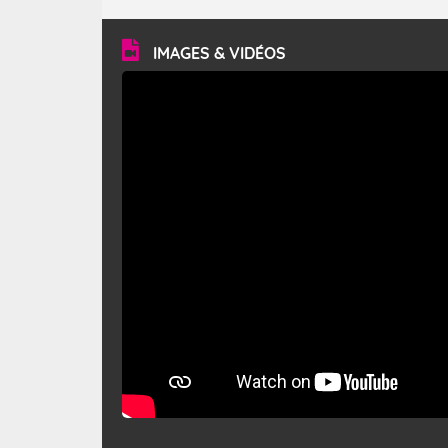
turbulent et généralement sec, pouvant souffler à une
vitesse moyenne de 50 km/h et atteindre 80 à 100 km/h
en rafales, parfois davantage. Il parcourt la basse vallée
du Rhône et la Provence et envahit le littoral
IMAGES & VIDÉOS
méditerranéen à partir de la Camargue.