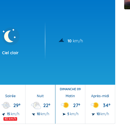
t Futuna
oid
10
km/h
Ciel clair
DIMANCHE 09
Soirée
Nuit
Matin
Après-midi
Soi
29°
22°
27°
34°
15
km/h
10
km/h
5
km/h
10
km/h
10
40 km/h