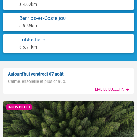
à 4.02km
Berrias-et-Casteljau
à 5.55km
Lablachère
à 5.71km
Aujourd'hui vendredi 07 août
Calme, ensoleillé et plus chaud.
LIRE LE BULLETIN
INFOS MÉTÉO