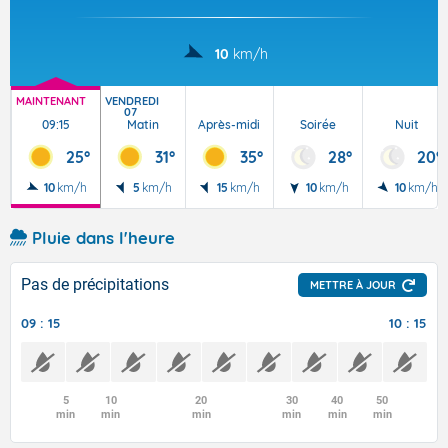
10
km/h
MAINTENANT
VENDREDI
07
09:15
Matin
Après-midi
Soirée
Nuit
25°
31°
35°
28°
20°
10
km/h
5
km/h
15
km/h
10
km/h
10
km/h
Pluie dans l'heure
Pas de précipitations
METTRE À JOUR
09 : 15
10 : 15
5
10
20
30
40
50
min
min
min
min
min
min