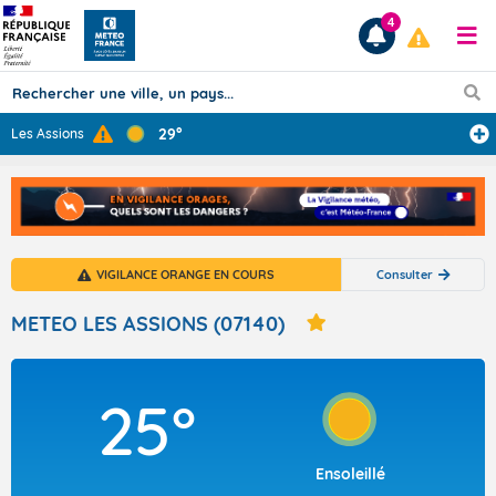
4
29°
Les Assions
Prévisions
TOUS LES RÉSULTATS
VIGILANCE ORANGE EN COURS
Consulter
Articles
METEO LES ASSIONS (07140)
25°
Ensoleillé