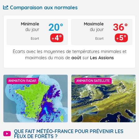
Comparaison aux normales
Minimale
Maximale
20°
36°
du jour
du jour
4°
5°
Ecart
Ecart
Écarts avec les moyennes de températures minimales et
maximales du mois de
août
sur
Les Assions
ANIMATION RADAR
ANIMATION SATELLITE
QUE FAIT MÉTÉO-FRANCE POUR PRÉVENIR LES
FEUX DE FORÊTS ?