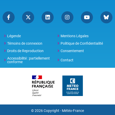
Légende
Mentions Légales
Témoins de connexion
Politique de Confidentialité
Droits de Reproduction
Consentement
Accessibilité : partiellement
Contact
conforme
© 2026 Copyright -
Météo-France