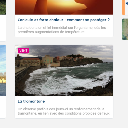
Canicule et forte chaleur : comment se protéger ?
La chaleur a un effet immédiat sur l’organisme, dès les
premières augmentations de température.
VENT
La tramontane
On observe parfois ces jours-ci un renforcement de la
tramontane, en lien avec des conditions propices de feux
de forêt. Mais qu'est-ce que la tramontane ? Quelles sont
ses caractéristiques ? La tramontane est un vent
turbulent soufflant de secteur nord-ouest à nord, ou ouest