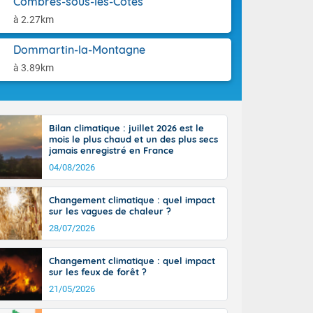
Combres-sous-les-Côtes
aison.
ttoral l'après-
à 2.27km
n général, 14
r
Dommartin-la-Montagne
sse, il fait
ouvent 30 à 35
à 3.89km
Bilan climatique : juillet 2026 est le
mois le plus chaud et un des plus secs
jamais enregistré en France
04/08/2026
Changement climatique : quel impact
sur les vagues de chaleur ?
28/07/2026
Changement climatique : quel impact
sur les feux de forêt ?
21/05/2026