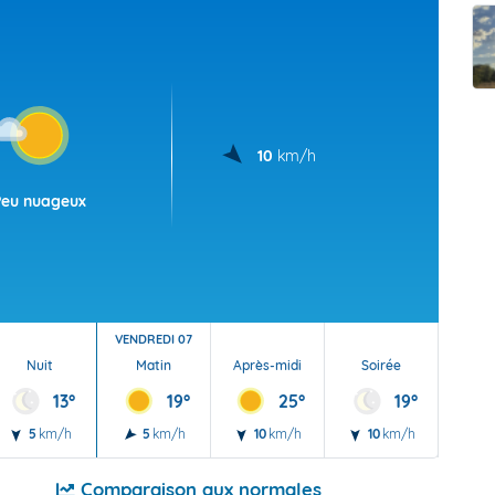
t Futuna
oid
10
km/h
Peu nuageux
VENDREDI 07
Nuit
Matin
Après-midi
Soirée
Nu
13°
19°
25°
19°
5
km/h
5
km/h
10
km/h
10
km/h
10
Comparaison aux normales