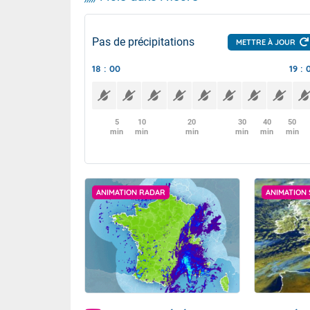
Pas de précipitations
METTRE À JOUR
18 : 00
19 : 
5
10
20
30
40
50
min
min
min
min
min
min
ANIMATION RADAR
ANIMATION 