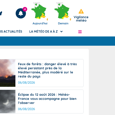
4
Vigilance
météo
Aujourd'hui
Demain
OS ACTUALITÉS
LA MÉTÉO DE A À Z
Articles
ngers
Feux de forêts : danger élevé à très
Phénomènes dangereux de J+2 à J+7
élevé persistant près de la
civile
Méditerranée, plus modéré sur le
Avertissement pluies intenses à l'échelle
reste du pays
des communes (Apic)
és
06/08/2026
Bulletins Marine
ateur de
Bulletins d'estimation du risque
Éclipse du 12 août 2026 : Météo-
d'avalanche
France vous accompagne pour bien
-pompier
l'observer
Météo des forêts
06/08/2026
Vigicrues