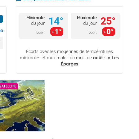
Minimale
Maximale
14°
25°
du jour
du jour
1°
0°
00
Ecart
Ecart
Écarts avec les moyennes de températures
minimales et maximales du mois de
août
sur
Les
Éparges
SATELLITE