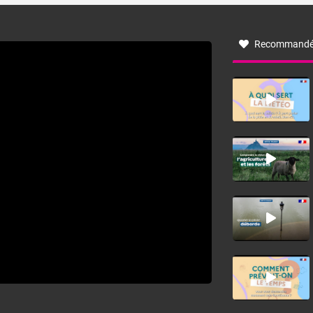
à nord-ouest, dans un secteur qui part du Roussillon à la
vallée de l’Aude et à l’ouest de l’Hérault. L’étymologie de
ce vent vient du latin trasmontanus, signifiant au-delà des
monts, en allusion aux régions montagneuses d’où
Recommandé
provient ce vent.