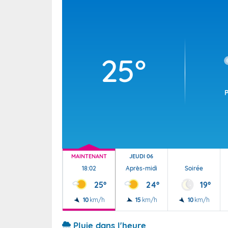
Wallis e
Grand fr
25°
MAINTENANT
JEUDI 06
18:02
Après-midi
Soirée
25°
24°
19°
10
km/h
15
km/h
10
km/h
Pluie dans l'heure