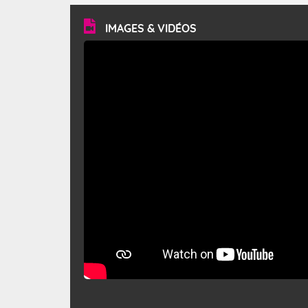
vitesse moyenne de 50 km/h et atteindre 80 à 100 km/h
en rafales, parfois davantage. Il parcourt la basse vallée
du Rhône et la Provence et envahit le littoral
IMAGES & VIDÉOS
méditerranéen à partir de la Camargue.