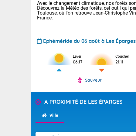
Avec le changement climatique, nos forêts sont
Découvrez la Météo des forêts, cet outil qui pe
Toulouse, où l'on retrouve Jean-Christophe Vi
France.
Ephéméride du 06 août à Les Éparges
Lever
Coucher
Voici les tem
06:17
21:11
22/13 Paris :
Clermont-Fd :
Limoges : 27/
Sauveur
Lille : 24/12
TENDANCE P
Demain vendr
Pour la sema
A PROXIMITÉ DE LES ÉPARGES
Calme, enso
Cette semain
temps devrait 
Ville
La journée s'
territoire. O
Tendance des
2026 :
pyrénnéennes, 
alors que la 