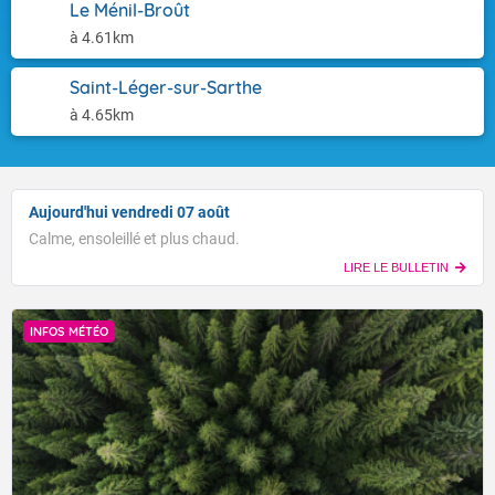
Le Ménil-Broût
à 4.61km
Saint-Léger-sur-Sarthe
à 4.65km
Aujourd'hui vendredi 07 août
Calme, ensoleillé et plus chaud.
LIRE LE BULLETIN
INFOS MÉTÉO