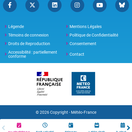
Légende
Mentions Légales
Témoins de connexion
Politique de Confidentialité
Droits de Reproduction
Consentement
Accessibilité : partiellement
Contact
conforme
© 2026 Copyright -
Météo-France