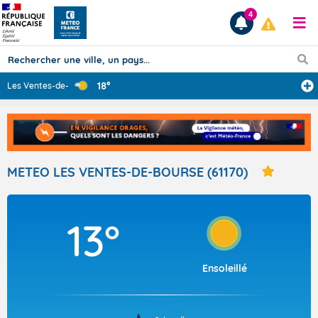
4
18°
Les Ventes-de-B
...
Prévisions
TOUS LES RÉSULTATS
METEO LES VENTES-DE-BOURSE (61170)
Articles
13°
Ensoleillé