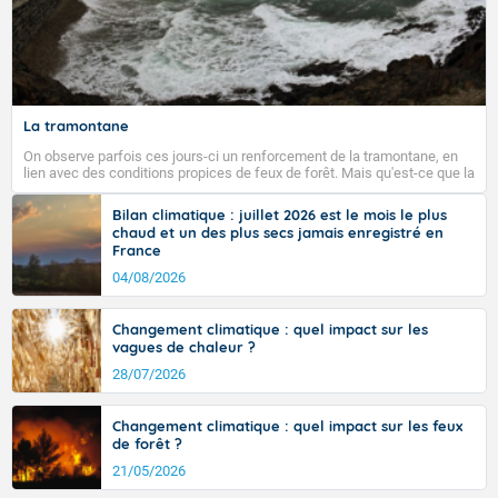
La tramontane
On observe parfois ces jours-ci un renforcement de la tramontane, en
lien avec des conditions propices de feux de forêt. Mais qu'est-ce que la
tramontane ? Quelles sont ses caractéristiques ? La tramontane est un
vent turbulent soufflant de secteur nord-ouest à nord, ou ouest à nord-
Bilan climatique : juillet 2026 est le mois le plus
ouest, dans un secteur qui part du Roussillon à la vallée de l’Aude et à
chaud et un des plus secs jamais enregistré en
l’ouest de l’Hérault. L’étymologie de ce vent vient du latin trasmontanus,
France
signifiant au-delà des monts, en allusion aux régions montagneuses
d’où provient ce vent.
04/08/2026
Changement climatique : quel impact sur les
vagues de chaleur ?
28/07/2026
Changement climatique : quel impact sur les feux
de forêt ?
21/05/2026