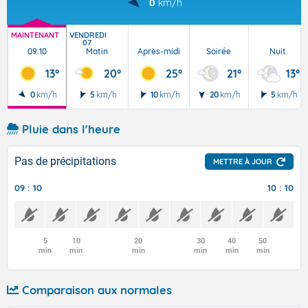
0
km/h
MAINTENANT
VENDREDI
07
09:10
Matin
Après-midi
Soirée
Nuit
13°
20°
25°
21°
13°
0
km/h
5
km/h
10
km/h
20
km/h
5
km/h
Pluie dans l'heure
Pas de précipitations
METTRE À JOUR
09 : 10
10 : 10
5
10
20
30
40
50
min
min
min
min
min
min
Comparaison aux normales