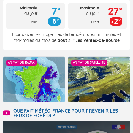
Minimale
Maximale
7°
27°
du jour
du jour
6°
2°
Ecart
Ecart
Écarts avec les moyennes de températures minimales et
maximales du mois de
août
sur
Les Ventes-de-Bourse
ANIMATION RADAR
ANIMATION SATELLITE
QUE FAIT MÉTÉO-FRANCE POUR PRÉVENIR LES
FEUX DE FORÊTS ?