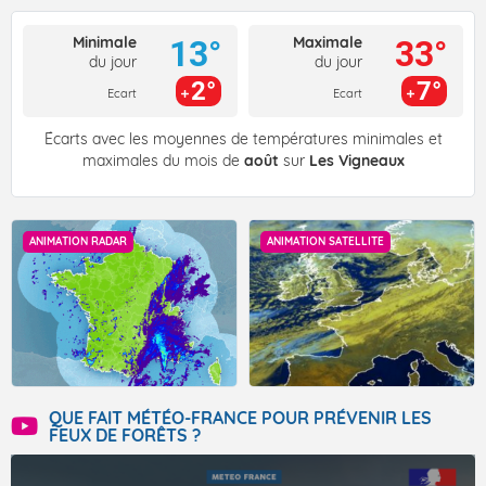
Minimale
Maximale
13°
33°
du jour
du jour
2°
7°
Ecart
Ecart
Écarts avec les moyennes de températures minimales et
maximales du mois de
août
sur
Les Vigneaux
ANIMATION RADAR
ANIMATION SATELLITE
QUE FAIT MÉTÉO-FRANCE POUR PRÉVENIR LES
FEUX DE FORÊTS ?