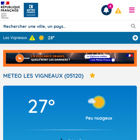
4
28°
Les Vigneaux
Prévisions
TOUS LES RÉSULTATS
METEO LES VIGNEAUX (05120)
Articles
27°
Peu nuageux