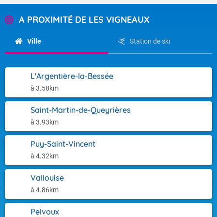
A PROXIMITÉ DE LES VIGNEAUX
Ville
Station de ski
L'Argentière-la-Bessée
à 3.58km
Saint-Martin-de-Queyrières
à 3.93km
Puy-Saint-Vincent
à 4.32km
Vallouise
à 4.86km
Pelvoux