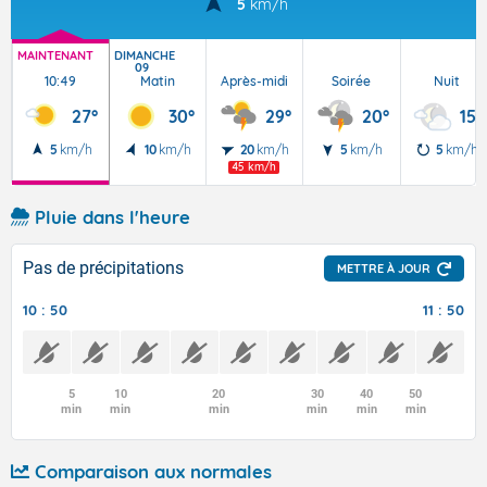
5
km/h
MAINTENANT
DIMANCHE
09
10:49
Matin
Après-midi
Soirée
Nuit
27°
30°
29°
20°
15°
5
km/h
10
km/h
20
km/h
5
km/h
5
km/h
45 km/h
Pluie dans l'heure
Pas de précipitations
METTRE À JOUR
10 : 50
11 : 50
5
10
20
30
40
50
min
min
min
min
min
min
Comparaison aux normales