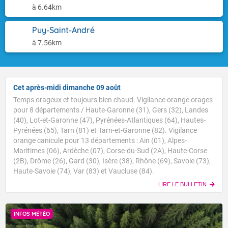
à 6.64km
Puy-Saint-André
à 7.56km
Cet après-midi dimanche 09 août
Temps orageux et toujours bien chaud. Vigilance orange orages
pour 8 départements / Haute-Garonne (31), Gers (32), Landes
(40), Lot-et-Garonne (47), Pyrénées-Atlantiques (64), Hautes-
Pyrénées (65), Tarn (81) et Tarn-et-Garonne (82). Vigilance
orange canicule pour 13 départements : Ain (01), Alpes-
Maritimes (06), Ardèche (07), Corse-du-Sud (2A), Haute-Corse
(2B), Drôme (26), Gard (30), Isère (38), Rhône (69), Savoie (73),
Haute-Savoie (74), Var (83) et Vaucluse (84).
LIRE LE BULLETIN
INFOS MÉTÉO