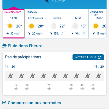
10
km/h
MAINTENANT
JEUDI 06
VENDREDI
07
14:18
Après-midi
Soirée
Nuit
Matin
28°
28°
22°
15°
20°
10
km/h
20
km/h
15
km/h
10
km/h
15
km/h
Pluie dans l'heure
Pas de précipitations
METTRE À JOUR
14 : 20
15 : 20
5
10
20
30
40
50
min
min
min
min
min
min
Comparaison aux normales