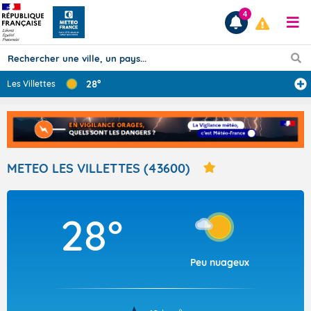
4
28°
Les Villettes
Prévisions
TOUS LES RÉSULTATS
METEO LES VILLETTES (43600)
Articles
28°
Peu nuageux