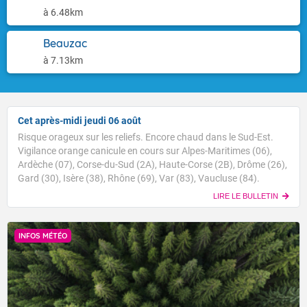
à 6.48km
Beauzac
à 7.13km
Cet après-midi jeudi 06 août
Risque orageux sur les reliefs. Encore chaud dans le Sud-Est.
Vigilance orange canicule en cours sur Alpes-Maritimes (06),
Ardèche (07), Corse-du-Sud (2A), Haute-Corse (2B), Drôme (26),
Gard (30), Isère (38), Rhône (69), Var (83), Vaucluse (84).
LIRE LE BULLETIN
INFOS MÉTÉO