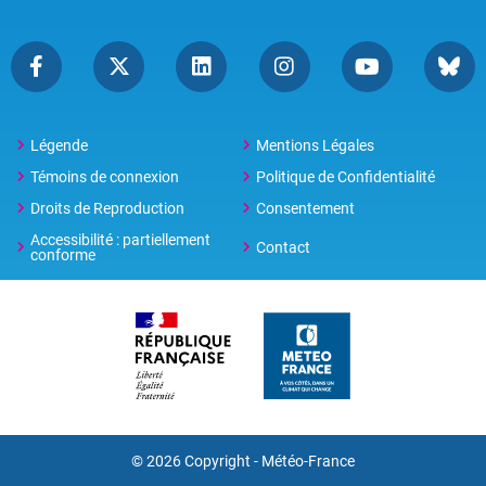
Légende
Mentions Légales
Témoins de connexion
Politique de Confidentialité
Droits de Reproduction
Consentement
Accessibilité : partiellement
Contact
conforme
© 2026 Copyright -
Météo-France