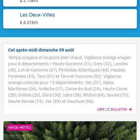
à 3.75km
Les Deux-Villes
à 4.01km
Cet après-midi dimanche 09 août
Temps orageux et toujours bien chaud. Vigilance orange orages
pour 8 départements / Haute-Garonne (31), Gers (32), Landes
(40), Lot-et-Garonne (47), Pyrénées-Atlantiques (64), Hautes-
Pyrénées (65), Tarn (81) et Tarn-et-Garonne (82). Vigilance
orange canicule pour 13 départements : Ain (01), Alpes-
Maritimes (06), Ardèche (07), Corse-du-Sud (2A), Haute-Corse
(2B), Drôme (26), Gard (30), Isère (38), Rhône (69), Savoie (73),
Haute-Savoie (74), Var (83) et Vaucluse (84).
LIRE LE BULLETIN
INFOS MÉTÉO