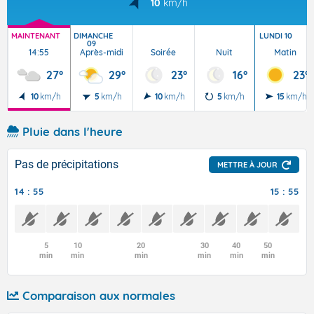
10
km/h
MAINTENANT
DIMANCHE
LUNDI 10
09
14:55
Après-midi
Soirée
Nuit
Matin
27°
29°
23°
16°
23°
10
km/h
5
km/h
10
km/h
5
km/h
15
km/h
Pluie dans l'heure
Pas de précipitations
METTRE À JOUR
14 : 55
15 : 55
5
10
20
30
40
50
min
min
min
min
min
min
Comparaison aux normales