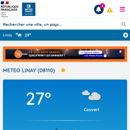
4
29°
Linay
Prévisions
TOUS LES RÉSULTATS
METEO LINAY (08110)
Articles
27°
Couvert