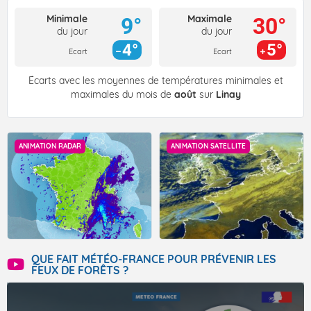
Minimale
Maximale
9°
30°
du jour
du jour
4°
5°
Ecart
Ecart
Écarts avec les moyennes de températures minimales et
maximales du mois de
août
sur
Linay
ANIMATION RADAR
ANIMATION SATELLITE
QUE FAIT MÉTÉO-FRANCE POUR PRÉVENIR LES
FEUX DE FORÊTS ?