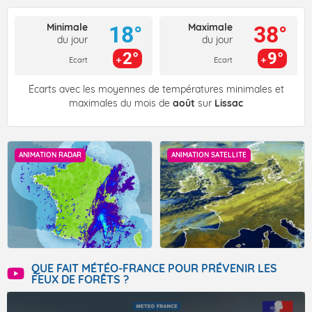
Minimale
Maximale
18°
38°
du jour
du jour
2°
9°
Ecart
Ecart
Écarts avec les moyennes de températures minimales et
maximales du mois de
août
sur
Lissac
ANIMATION RADAR
ANIMATION SATELLITE
QUE FAIT MÉTÉO-FRANCE POUR PRÉVENIR LES
FEUX DE FORÊTS ?