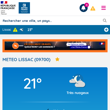
4
23°
Lissac
Prévisions
TOUS LES RÉSULTATS
METEO LISSAC (09700)
Articles
21°
Très nuageux