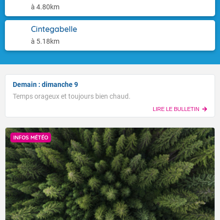
à 4.80km
Cintegabelle
à 5.18km
Demain : dimanche 9
Temps orageux et toujours bien chaud.
LIRE LE BULLETIN
INFOS MÉTÉO