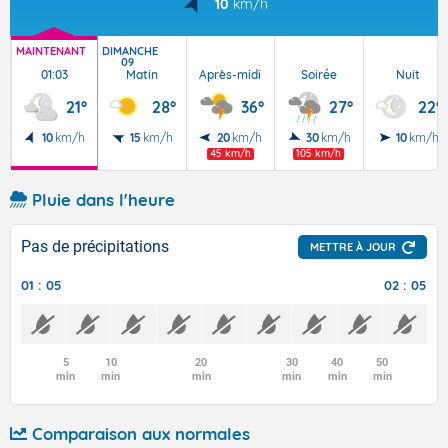
10
km/h
MAINTENANT
DIMANCHE
09
01:03
Matin
Après-midi
Soirée
Nuit
21°
28°
36°
27°
22°
10
km/h
15
km/h
20
km/h
30
km/h
10
km/h
45 km/h
105 km/h
Pluie dans l'heure
Pas de précipitations
METTRE À JOUR
01 : 05
02 : 05
5
10
20
30
40
50
min
min
min
min
min
min
Comparaison aux normales