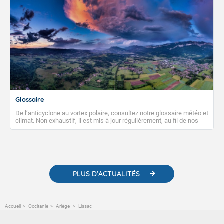
Glossaire
De l’anticyclone au vortex polaire, consultez notre glossaire météo et
climat. Non exhaustif, il est mis à jour régulièrement, au fil de nos
publications. Vous y trouverez également des liens utiles vers nos
contenus pédagogiques concernant les phénomènes
météorologiques et des informations scientifiques sur le
changement climatique.
PLUS D'ACTUALITÉS
Accueil
Occitanie
Ariège
Lissac