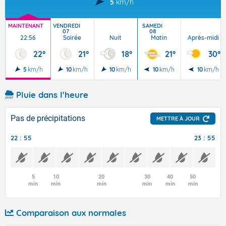
5
km/h
MAINTENANT
VENDREDI
SAMEDI
07
08
22:56
Soirée
Nuit
Matin
Après-midi
22°
21°
18°
21°
30°
5
km/h
10
km/h
10
km/h
10
km/h
10
km/h
Pluie dans l'heure
Pas de précipitations
METTRE À JOUR
22 : 55
23 : 55
5
10
20
30
40
50
min
min
min
min
min
min
Comparaison aux normales