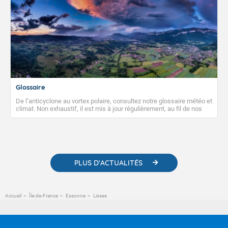
Glossaire
De l’anticyclone au vortex polaire, consultez notre glossaire météo et
climat. Non exhaustif, il est mis à jour régulièrement, au fil de nos
publications. Vous y trouverez également des liens utiles vers nos
contenus pédagogiques concernant les phénomènes
météorologiques et des informations scientifiques sur le
changement climatique.
PLUS D'ACTUALITÉS
Accueil
Île-de-France
Essonne
Lisses