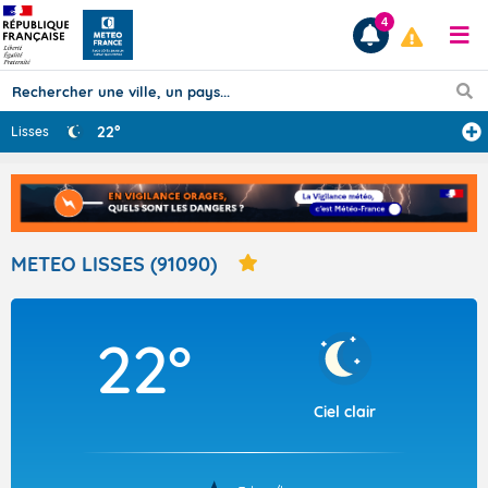
4
22°
Lisses
Prévisions
TOUS LES RÉSULTATS
METEO LISSES (91090)
Articles
22°
Ciel clair