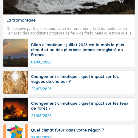
La tramontane
On observe parfois ces jours-ci un renforcement de la tramontane, en
lien avec des conditions propices de feux de forêt. Mais qu'est-ce que la
tramontane ? Quelles sont ses caractéristiques ? La tramontane est un
vent turbulent soufflant de secteur nord-ouest à nord, ou ouest à nord-
Bilan climatique : juillet 2026 est le mois le plus
ouest, dans un secteur qui part du Roussillon à la vallée de l’Aude et à
chaud et un des plus secs jamais enregistré en
l’ouest de l’Hérault. L’étymologie de ce vent vient du latin trasmontanus,
France
signifiant au-delà des monts, en allusion aux régions montagneuses
d’où provient ce vent.
04/08/2026
Changement climatique : quel impact sur les
vagues de chaleur ?
28/07/2026
Changement climatique : quel impact sur les feux
de forêt ?
21/05/2026
Quel climat futur dans votre région ?
13/05/2026