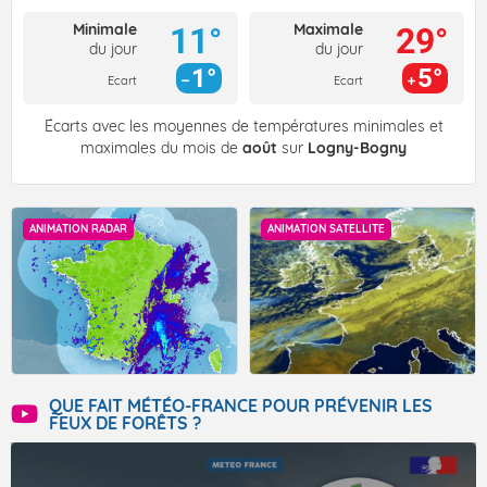
Minimale
Maximale
11°
29°
du jour
du jour
1°
5°
Ecart
Ecart
Écarts avec les moyennes de températures minimales et
maximales du mois de
août
sur
Logny-Bogny
ANIMATION RADAR
ANIMATION SATELLITE
QUE FAIT MÉTÉO-FRANCE POUR PRÉVENIR LES
FEUX DE FORÊTS ?