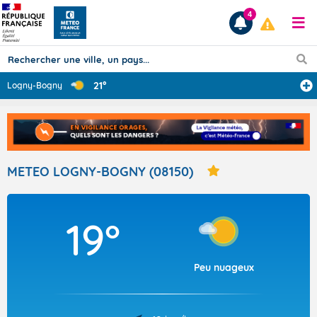
4
21°
Logny-Bogny
Prévisions
TOUS LES RÉSULTATS
METEO LOGNY-BOGNY (08150)
Articles
19°
Peu nuageux