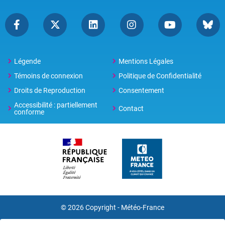
Légende
Mentions Légales
Témoins de connexion
Politique de Confidentialité
Droits de Reproduction
Consentement
Accessibilité : partiellement
Contact
conforme
© 2026 Copyright -
Météo-France