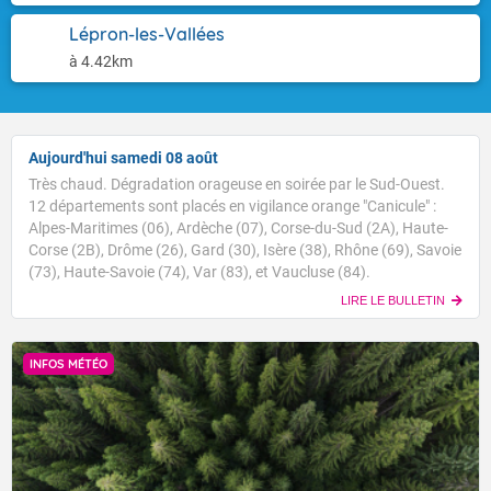
Lépron-les-Vallées
à 4.42km
Aujourd'hui samedi 08 août
Très chaud. Dégradation orageuse en soirée par le Sud-Ouest.
12 départements sont placés en vigilance orange "Canicule" :
Alpes-Maritimes (06), Ardèche (07), Corse-du-Sud (2A), Haute-
Corse (2B), Drôme (26), Gard (30), Isère (38), Rhône (69), Savoie
(73), Haute-Savoie (74), Var (83), et Vaucluse (84).
LIRE LE BULLETIN
INFOS MÉTÉO