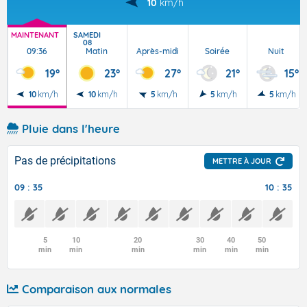
10
km/h
MAINTENANT
SAMEDI
08
09:36
Matin
Après-midi
Soirée
Nuit
19°
23°
27°
21°
15°
10
km/h
10
km/h
5
km/h
5
km/h
5
km/h
Pluie dans l'heure
Pas de précipitations
METTRE À JOUR
09 : 35
10 : 35
5
10
20
30
40
50
min
min
min
min
min
min
Comparaison aux normales