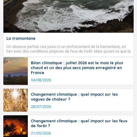
La tramontane
On observe parfois ces jours-ci un renforcement de la tramontane, en
lien avec des conditions propices de feux de forêt. Mais qu'est-ce que la
tramontane ? Quelles sont ses caractéristiques ? La tramontane est un
vent turbulent soufflant de secteur nord-ouest à nord, ou ouest à nord-
Bilan climatique : juillet 2026 est le mois le plus
ouest, dans un secteur qui part du Roussillon à la vallée de l’Aude et à
chaud et un des plus secs jamais enregistré en
l’ouest de l’Hérault. L’étymologie de ce vent vient du latin trasmontanus,
France
signifiant au-delà des monts, en allusion aux régions montagneuses
d’où provient ce vent.
04/08/2026
Changement climatique : quel impact sur les
vagues de chaleur ?
28/07/2026
Changement climatique : quel impact sur les feux
de forêt ?
21/05/2026