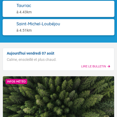
Tauriac
à 4.43km
Saint-Michel-Loubéjou
à 4.51km
Aujourd'hui vendredi 07 août
Calme, ensoleillé et plus chaud.
LIRE LE BULLETIN
INFOS MÉTÉO