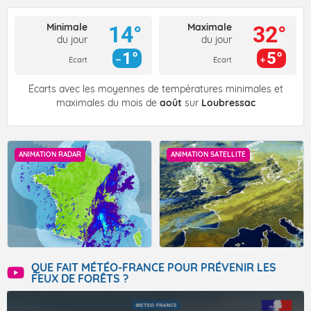
Minimale
Maximale
14°
32°
du jour
du jour
1°
5°
Ecart
Ecart
Écarts avec les moyennes de températures minimales et
maximales du mois de
août
sur
Loubressac
ANIMATION RADAR
ANIMATION SATELLITE
QUE FAIT MÉTÉO-FRANCE POUR PRÉVENIR LES
FEUX DE FORÊTS ?