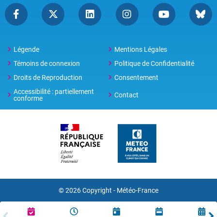
Légende
Mentions Légales
Témoins de connexion
Politique de Confidentialité
Droits de Reproduction
Consentement
Accessibilité : partiellement
Contact
conforme
© 2026 Copyright -
Météo-France