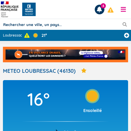
4
21°
Loubressac
Prévisions
TOUS LES RÉSULTATS
METEO LOUBRESSAC (46130)
Articles
16°
Ensoleillé