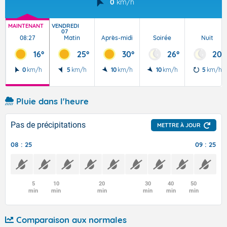
0
km/h
MAINTENANT
VENDREDI
07
08:27
Matin
Après-midi
Soirée
Nuit
16°
25°
30°
26°
20°
0
km/h
5
km/h
10
km/h
10
km/h
5
km/h
Pluie dans l'heure
Pas de précipitations
METTRE À JOUR
08 : 25
09 : 25
5
10
20
30
40
50
min
min
min
min
min
min
Comparaison aux normales