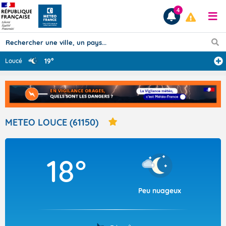
4
19°
Loucé
Prévisions
TOUS LES RÉSULTATS
METEO LOUCE (61150)
Articles
18°
Peu nuageux