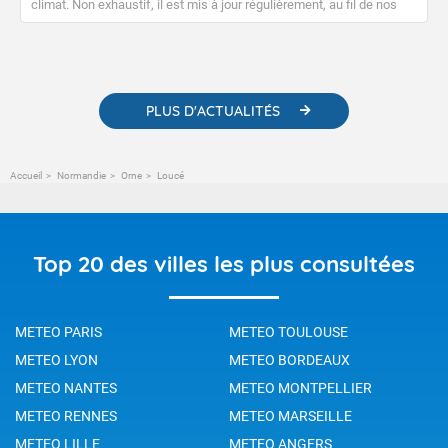
climat. Non exhaustif, il est mis à jour régulièrement, au fil de nos
publications. Vous y trouverez également des liens utiles vers nos
contenus pédagogiques concernant les phénomènes
météorologiques et des informations scientifiques sur le
changement climatique.
PLUS D'ACTUALITÉS
Accueil
Normandie
Orne
Loucé
Top 20 des villes les plus consultées
METEO PARIS
METEO TOULOUSE
METEO LYON
METEO BORDEAUX
METEO NANTES
METEO MONTPELLIER
METEO RENNES
METEO MARSEILLE
METEO LILLE
METEO ANGERS