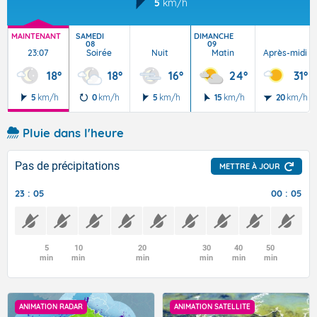
5
km/h
MAINTENANT
SAMEDI
DIMANCHE
08
09
23:07
Soirée
Nuit
Matin
Après-midi
18°
18°
16°
24°
31°
5
km/h
0
km/h
5
km/h
15
km/h
20
km/h
Pluie dans l'heure
Pas de précipitations
METTRE À JOUR
23 : 05
00 : 05
5
10
20
30
40
50
min
min
min
min
min
min
ANIMATION RADAR
ANIMATION SATELLITE