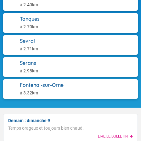
à 2.40km
Tanques
à 2.70km
Sevrai
à 2.71km
Serans
à 2.98km
Fontenai-sur-Orne
à 3.32km
Demain : dimanche 9
Temps orageux et toujours bien chaud.
LIRE LE BULLETIN