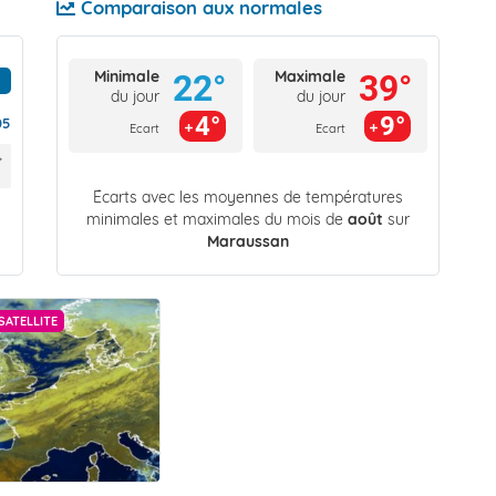
Comparaison aux normales
Minimale
Maximale
22°
39°
du jour
du jour
4°
9°
05
Ecart
Ecart
Écarts avec les moyennes de températures
minimales et maximales du mois de
août
sur
Maraussan
SATELLITE