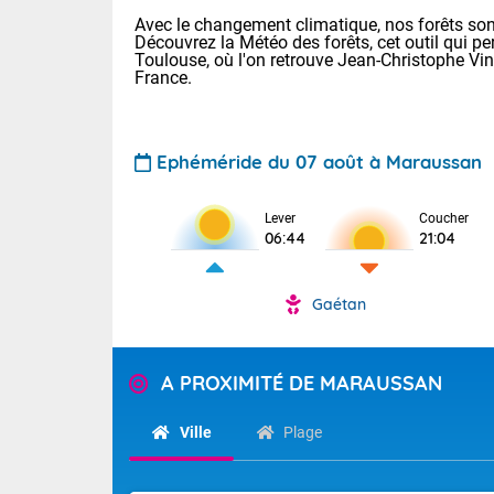
Avec le changement climatique, nos forêts sont
Découvrez la Météo des forêts, cet outil qui pe
Toulouse, où l'on retrouve Jean-Christophe Vi
France.
Ephéméride du 07 août à Maraussan
Lever
Coucher
Voici les tem
06:44
21:04
31 Lyon : 35 
: 32 Nancy : 
32 Lille : 28 
Gaétan
TENDANCE P
Demain : sam
Pour la sema
Très chaud
A PROXIMITÉ DE MARAUSSAN
Au niveau du 
En matinée, le
températures 
Ville
Plage
Le soleil domi
Tendance des
donnent quel
2026 :
sur les Pyrén