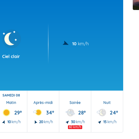
t Futuna
oid
10
km/h
Ciel clair
SAMEDI 08
Matin
Après-midi
Soirée
Nuit
29°
34°
28°
24°
10
km/h
20
km/h
30
km/h
15
km/h
60 km/h