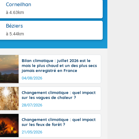
orages
aison.
Corneilhan
ne, le Poitou-
à 4.63km
 de 8 à 13
re 26 sur le
Béziers
 nouveau
 dans le sud-
à 5.44km
Bilan climatique : juillet 2026 est le
mois le plus chaud et un des plus secs
jamais enregistré en France
04/08/2026
Changement climatique : quel impact
sur les vagues de chaleur ?
28/07/2026
Changement climatique : quel impact
sur les feux de forêt ?
21/05/2026