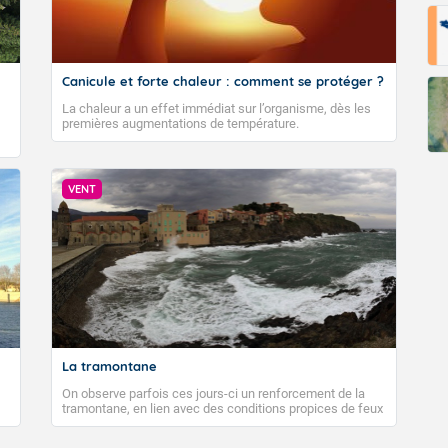
Canicule et forte chaleur : comment se protéger ?
La chaleur a un effet immédiat sur l’organisme, dès les
premières augmentations de température.
VENT
La tramontane
On observe parfois ces jours-ci un renforcement de la
tramontane, en lien avec des conditions propices de feux
de forêt. Mais qu'est-ce que la tramontane ? Quelles sont
ses caractéristiques ? La tramontane est un vent