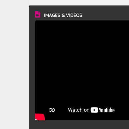
turbulent et généralement sec, pouvant souffler à une
vitesse moyenne de 50 km/h et atteindre 80 à 100 km/h
en rafales, parfois davantage. Il parcourt la basse vallée
du Rhône et la Provence et envahit le littoral
IMAGES & VIDÉOS
méditerranéen à partir de la Camargue.