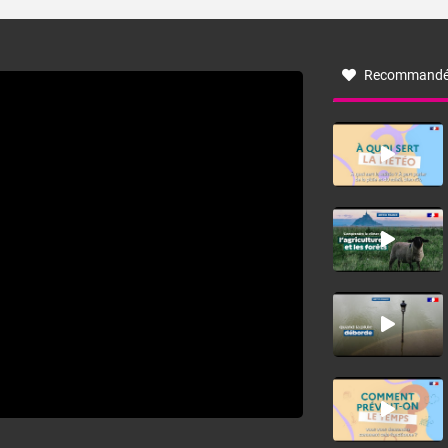
turbulent soufflant de secteur nord-ouest à nord, ou ouest
à nord-ouest, dans un secteur qui part du Roussillon à la
vallée de l’Aude et à l’ouest de l’Hérault. L’étymologie de
ce vent vient du latin trasmontanus, signifiant au-delà des
monts, en allusion aux régions montagneuses d’où
Recommandé
provient ce vent.