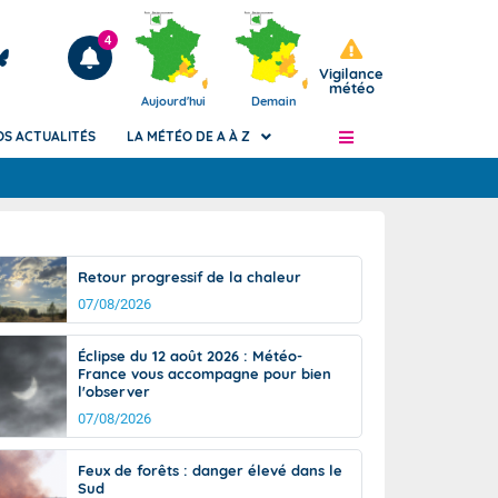
4
Vigilance
météo
Aujourd'hui
Demain
OS ACTUALITÉS
LA MÉTÉO DE A À Z
Articles
ngers
Retour progressif de la chaleur
Phénomènes dangereux de J+2 à J+7
07/08/2026
civile
Avertissement pluies intenses à l'échelle
des communes (Apic)
és
Éclipse du 12 août 2026 : Météo-
Bulletins Marine
France vous accompagne pour bien
l'observer
ateur de
Bulletins d'estimation du risque
d'avalanche
07/08/2026
-pompier
Météo des forêts
Feux de forêts : danger élevé dans le
Vigicrues
Sud