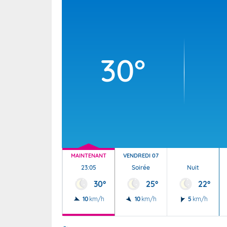
Wallis e
Grand fr
30°
MAINTENANT
VENDREDI 07
23:05
Soirée
Nuit
30°
25°
22°
10
km/h
10
km/h
5
km/h