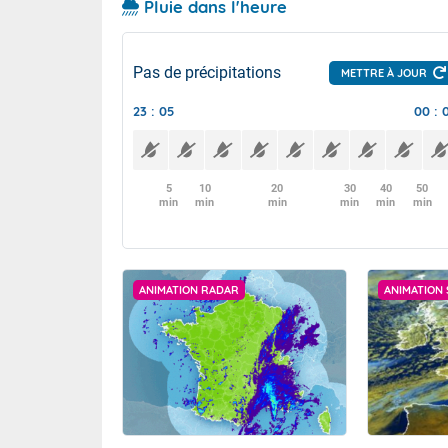
Pluie dans l'heure
Pas de précipitations
METTRE À JOUR
23 : 05
00 : 
5
10
20
30
40
50
min
min
min
min
min
min
ANIMATION RADAR
ANIMATION 