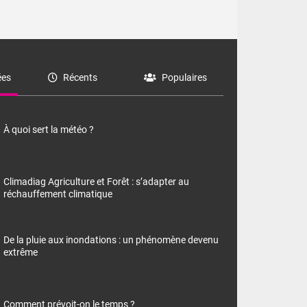
es
Récents
Populaires
À quoi sert la météo ?
Climadiag Agriculture et Forêt : s’adapter au
réchauffement climatique
De la pluie aux inondations : un phénomène devenu
extrême
Comment prévoit-on le temps ?