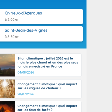
orages
aison.
ne, le Poitou-
 de 8 à 13
Civrieux-d'Azergues
re 26 sur le
à 2.00km
 nouveau
 dans le sud-
Saint-Jean-des-Vignes
à 3.50km
Bilan climatique : juillet 2026 est le
mois le plus chaud et un des plus secs
jamais enregistré en France
04/08/2026
Changement climatique : quel impact
sur les vagues de chaleur ?
28/07/2026
Changement climatique : quel impact
sur les feux de forêt ?