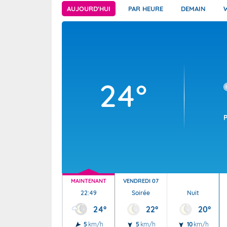
Wallis e
Grand fr
AUJOURD'HUI
PAR HEURE
DEMAIN
24°
MAINTENANT
VENDREDI 07
22:49
Soirée
Nuit
24°
22°
20°
5
km/h
5
km/h
10
km/h