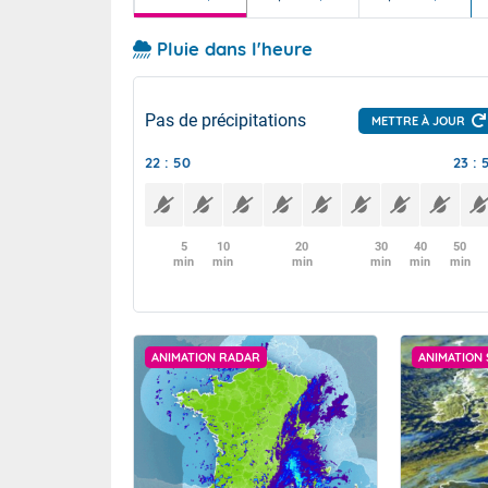
Pluie dans l'heure
Pas de précipitations
METTRE À JOUR
22 : 50
23 : 
5
10
20
30
40
50
min
min
min
min
min
min
ANIMATION RADAR
ANIMATION 