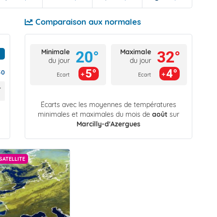
Comparaison aux normales
Minimale
Maximale
20°
32°
du jour
du jour
5°
4°
50
Ecart
Ecart
Écarts avec les moyennes de températures
minimales et maximales du mois de
août
sur
Marcilly-d'Azergues
SATELLITE