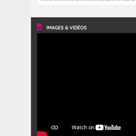
forêt. Mais qu'est-ce que le mistral ? Quelles sont ses
caractéristiques ? Le mistral est un vent régional,
turbulent et généralement sec, pouvant souffler à une
vitesse moyenne de 50 km/h et atteindre 80 à 100 km/h
en rafales, parfois davantage. Il parcourt la basse vallée
du Rhône et la Provence et envahit le littoral
IMAGES & VIDÉOS
méditerranéen à partir de la Camargue.