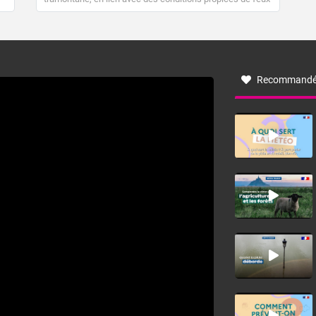
de forêt. Mais qu'est-ce que la tramontane ? Quelles sont
ses caractéristiques ? La tramontane est un vent
turbulent soufflant de secteur nord-ouest à nord, ou ouest
à nord-ouest, dans un secteur qui part du Roussillon à la
vallée de l’Aude et à l’ouest de l’Hérault. L’étymologie de
ce vent vient du latin trasmontanus, signifiant au-delà des
monts, en allusion aux régions montagneuses d’où
Recommandé
provient ce vent.