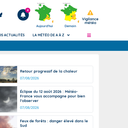
4
Vigilance
météo
Aujourd'hui
Demain
OS ACTUALITÉS
LA MÉTÉO DE A À Z
Articles
ngers
Retour progressif de la chaleur
Phénomènes dangereux de J+2 à J+7
07/08/2026
civile
Avertissement pluies intenses à l'échelle
des communes (Apic)
és
Éclipse du 12 août 2026 : Météo-
Bulletins Marine
France vous accompagne pour bien
l'observer
ateur de
Bulletins d'estimation du risque
d'avalanche
07/08/2026
-pompier
Météo des forêts
Feux de forêts : danger élevé dans le
Vigicrues
Sud