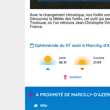
Avec le changement climatique, nos forêts sont
Découvrez la Météo des forêts, cet outil qui pe
Toulouse, où l'on retrouve Jean-Christophe Vi
France.
Ephéméride du 07 août à Marcilly-d'
Voici les tem
31 Lyon : 35 
Lever
Coucher
: 32 Nancy : 
06:31
21:04
32 Lille : 28 
TENDANCE P
Demain : sam
Gaétan
Pour la sema
Très chaud
Au niveau du 
En matinée, le
températures 
A PROXIMITÉ DE MARCILLY-D'AZE
Le soleil domi
Tendance des
donnent quel
2026 :
Ville
sur les Pyrén