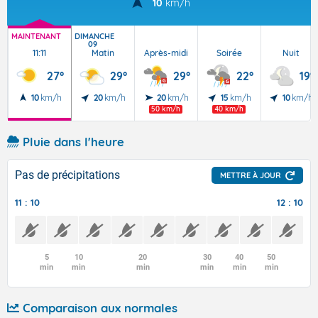
10
km/h
MAINTENANT
DIMANCHE
09
11:11
Matin
Après-midi
Soirée
Nuit
27°
29°
29°
22°
19°
10
km/h
20
km/h
20
km/h
15
km/h
10
km/h
50 km/h
40 km/h
Pluie dans l'heure
Pas de précipitations
METTRE À JOUR
11 : 10
12 : 10
5
10
20
30
40
50
min
min
min
min
min
min
Comparaison aux normales