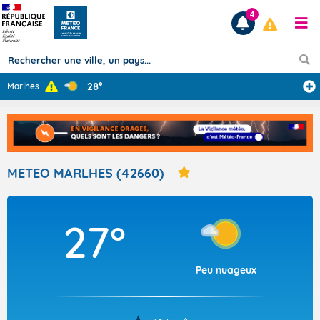
4
28°
Marlhes
Prévisions
TOUS LES RÉSULTATS
METEO MARLHES (42660)
Articles
27°
Peu nuageux