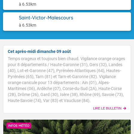
à 6.53km
Saint-Victor-Malescours
à 6.53km
Cet après-midi dimanche 09 août
Temps orageux et toujours bien chaud. Vigilance orange orages
pour 8 départements / Haute-Garonne (31), Gers (32), Landes
(40), Lot-et-Garonne (47), Pyrénées-Atlantiques (64), Hautes-
Pyrénées (65), Tarn (81) et Tarn-et-Garonne (82). Vigilance
orange canicule pour 13 départements : Ain (01), Alpes-
Maritimes (06), Ardèche (07), Corse-du-Sud (2A), Haute-Corse
(2B), Drôme (26), Gard (30), Isère (38), Rhône (69), Savoie (73),
Haute-Savoie (74), Var (83) et Vaucluse (84).
LIRE LE BULLETIN
INFOS MÉTÉO