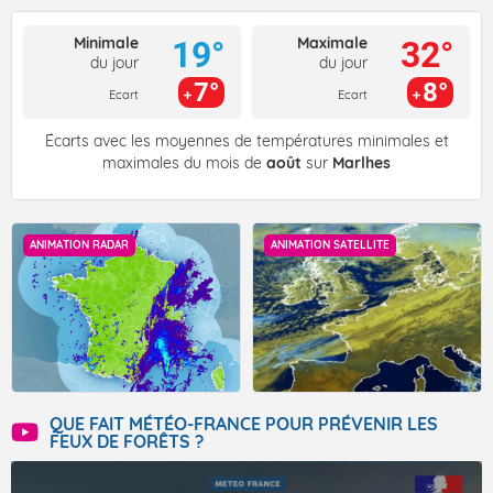
Minimale
Maximale
19°
32°
du jour
du jour
7°
8°
Ecart
Ecart
Écarts avec les moyennes de températures minimales et
maximales du mois de
août
sur
Marlhes
ANIMATION RADAR
ANIMATION SATELLITE
QUE FAIT MÉTÉO-FRANCE POUR PRÉVENIR LES
FEUX DE FORÊTS ?