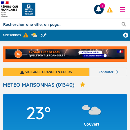
4
30°
Marsonnas
Prévisions
TOUS LES RÉSULTATS
VIGILANCE ORANGE EN COURS
Consulter
Articles
METEO MARSONNAS (01340)
23°
Couvert