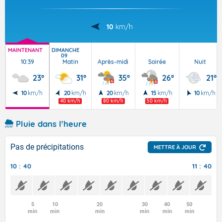
10
km/h
MAINTENANT
DIMANCHE
09
10:39
Matin
Après-midi
Soirée
Nuit
23°
31°
35°
26°
21°
10
km/h
20
km/h
20
km/h
15
km/h
10
km/h
40 km/h
80 km/h
50 km/h
Pluie dans l'heure
Pas de précipitations
METTRE À JOUR
10 : 40
11 : 40
5
10
20
30
40
50
min
min
min
min
min
min