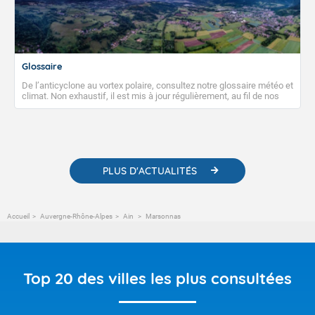
Glossaire
De l’anticyclone au vortex polaire, consultez notre glossaire météo et
climat. Non exhaustif, il est mis à jour régulièrement, au fil de nos
publications. Vous y trouverez également des liens utiles vers nos
contenus pédagogiques concernant les phénomènes
météorologiques et des informations scientifiques sur le
changement climatique.
PLUS D'ACTUALITÉS
Accueil
Auvergne-Rhône-Alpes
Ain
Marsonnas
Top 20 des villes les plus consultées