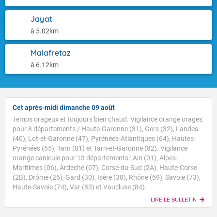
Jayat
à 5.02km
Malafretaz
à 6.12km
Cet après-midi dimanche 09 août
Temps orageux et toujours bien chaud. Vigilance orange orages
pour 8 départements / Haute-Garonne (31), Gers (32), Landes
(40), Lot-et-Garonne (47), Pyrénées-Atlantiques (64), Hautes-
Pyrénées (65), Tarn (81) et Tarn-et-Garonne (82). Vigilance
orange canicule pour 13 départements : Ain (01), Alpes-
Maritimes (06), Ardèche (07), Corse-du-Sud (2A), Haute-Corse
Voici les températures relevées à 10h suivies des
(2B), Drôme (26), Gard (30), Isère (38), Rhône (69), Savoie (73),
maximales prévues cet après-midi : Brest : 20/27 Paris
Haute-Savoie (74), Var (83) et Vaucluse (84).
: 23/34 Lyon : 25/37 Biarritz : 24/27 Cherbourg : 24/27
LIRE LE BULLETIN
Tours : 27/34 Clermont-Fd : 29/34 Perpignan : 29/32
TENDANCE POUR LES JOURS SUIVANTS
Nice : 30/32 Rennes : 24/33 Nancy : 26/32 Limoges :