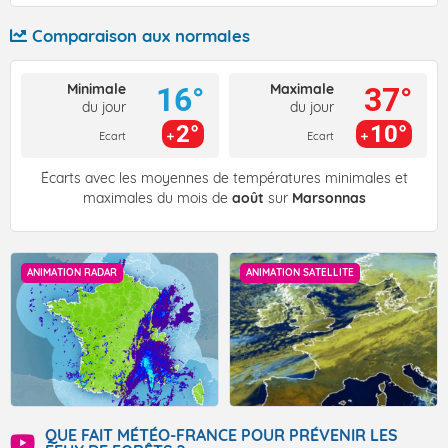
Comparaison aux normales
Minimale
Maximale
16°
37°
du jour
du jour
2°
10°
Ecart
Ecart
Écarts avec les moyennes de températures minimales et
maximales du mois de
août
sur
Marsonnas
ANIMATION RADAR
ANIMATION SATELLITE
QUE FAIT MÉTÉO-FRANCE POUR PRÉVENIR LES