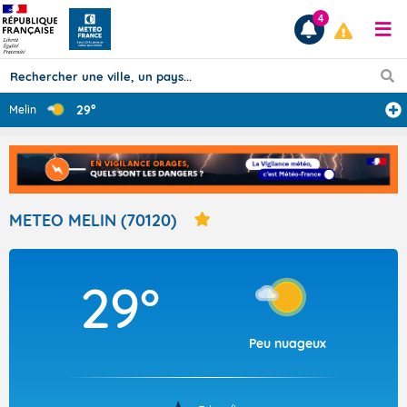
4
29°
Melin
Prévisions
TOUS LES RÉSULTATS
METEO MELIN (70120)
Articles
29°
Peu nuageux