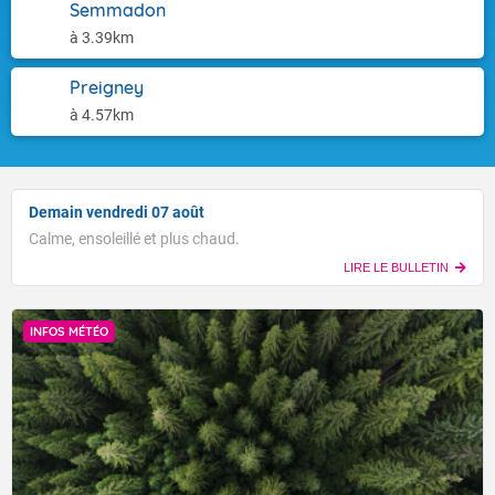
Semmadon
à 3.39km
Preigney
à 4.57km
Demain vendredi 07 août
Calme, ensoleillé et plus chaud.
LIRE LE BULLETIN
INFOS MÉTÉO