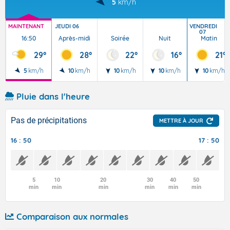
5
km/h
MAINTENANT
JEUDI 06
VENDREDI
07
16:50
Après-midi
Soirée
Nuit
Matin
29°
28°
22°
16°
21°
5
km/h
10
km/h
10
km/h
10
km/h
10
km/h
Pluie dans l'heure
Pas de précipitations
METTRE À JOUR
16 : 50
17 : 50
5
10
20
30
40
50
min
min
min
min
min
min
Comparaison aux normales