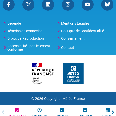
Légende
Mentions Légales
Témoins de connexion
Politique de Confidentialité
Droits de Reproduction
Consentement
Accessibilité : partiellement
Contact
conforme
© 2026 Copyright -
Météo-France