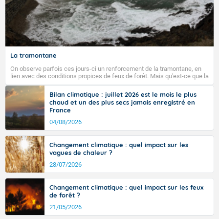
La tramontane
On observe parfois ces jours-ci un renforcement de la tramontane, en
lien avec des conditions propices de feux de forêt. Mais qu'est-ce que la
tramontane ? Quelles sont ses caractéristiques ? La tramontane est un
vent turbulent soufflant de secteur nord-ouest à nord, ou ouest à nord-
Bilan climatique : juillet 2026 est le mois le plus
ouest, dans un secteur qui part du Roussillon à la vallée de l’Aude et à
chaud et un des plus secs jamais enregistré en
l’ouest de l’Hérault. L’étymologie de ce vent vient du latin trasmontanus,
France
signifiant au-delà des monts, en allusion aux régions montagneuses
d’où provient ce vent.
04/08/2026
Changement climatique : quel impact sur les
vagues de chaleur ?
28/07/2026
Changement climatique : quel impact sur les feux
de forêt ?
21/05/2026