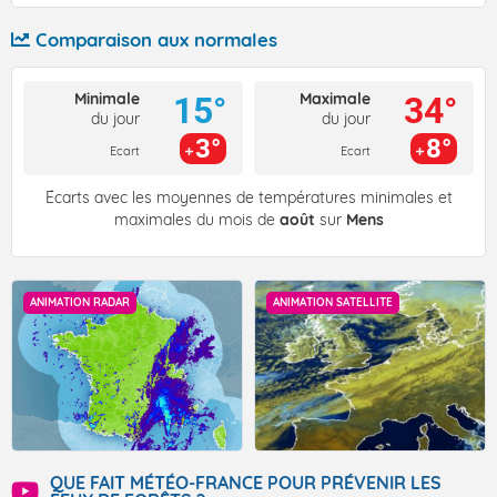
Comparaison aux normales
Minimale
Maximale
15°
34°
du jour
du jour
3°
8°
Ecart
Ecart
Écarts avec les moyennes de températures minimales et
maximales du mois de
août
sur
Mens
ANIMATION RADAR
ANIMATION SATELLITE
QUE FAIT MÉTÉO-FRANCE POUR PRÉVENIR LES