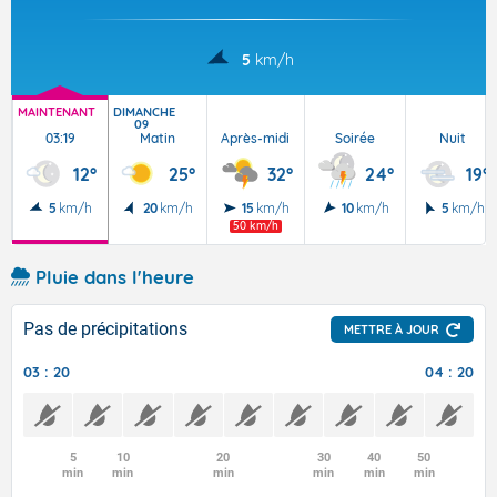
5
km/h
MAINTENANT
DIMANCHE
09
03:19
Matin
Après-midi
Soirée
Nuit
12°
25°
32°
24°
19°
5
km/h
20
km/h
15
km/h
10
km/h
5
km/h
50 km/h
Pluie dans l'heure
Pas de précipitations
METTRE À JOUR
03 : 20
04 : 20
5
10
20
30
40
50
min
min
min
min
min
min