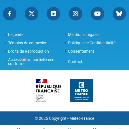
Légende
Mentions Légales
Témoins de connexion
Politique de Confidentialité
Droits de Reproduction
Consentement
Accessibilité : partiellement
Contact
conforme
© 2026 Copyright -
Météo-France