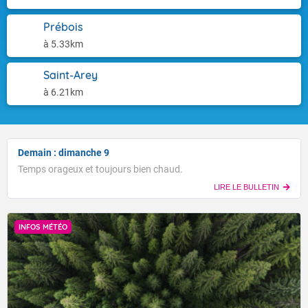
Prébois
à 5.33km
Saint-Arey
à 6.21km
Demain : dimanche 9
Temps orageux et toujours bien chaud.
LIRE LE BULLETIN
INFOS MÉTÉO