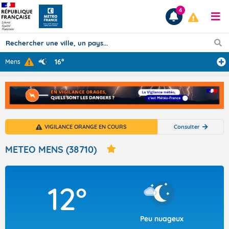
4
16°
Mens
Prévisions
TOUS LES RÉSULTATS
VIGILANCE ORANGE EN COURS
Consulter
Articles
METEO MENS (38710)
12°
Peu nuageux