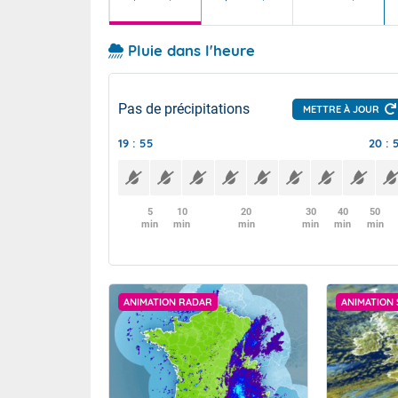
Pluie dans l'heure
Pas de précipitations
METTRE À JOUR
19 : 55
20 : 
5
10
20
30
40
50
min
min
min
min
min
min
ANIMATION RADAR
ANIMATION 