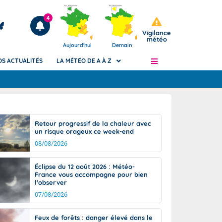
4
Vigilance
météo
Aujourd'hui
Demain
OS ACTUALITÉS
LA MÉTÉO DE A À Z
Articles
ngers
Retour progressif de la chaleur avec
Phénomènes dangereux de J+2 à J+7
un risque orageux ce week-end
civile
Avertissement pluies intenses à l'échelle
08/08/2026
des communes (Apic)
és
Bulletins Marine
Éclipse du 12 août 2026 : Météo-
France vous accompagne pour bien
ateur de
Bulletins d'estimation du risque
l'observer
d'avalanche
07/08/2026
-pompier
Météo des forêts
Vigicrues
Feux de forêts : danger élevé dans le