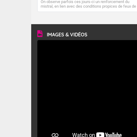
On observe parfois ces jours-ci un renforcement du
mistral, en lien avec des conditions propices de feux de
forêt. Mais qu'est-ce que le mistral ? Quelles sont ses
caractéristiques ? Le mistral est un vent régional,
turbulent et généralement sec, pouvant souffler à une
vitesse moyenne de 50 km/h et atteindre 80 à 100 km/h
en rafales, parfois davantage. Il parcourt la basse vallée
du Rhône et la Provence et envahit le littoral
IMAGES & VIDÉOS
méditerranéen à partir de la Camargue.