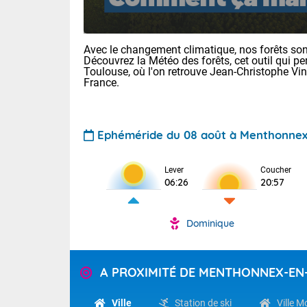
Avec le changement climatique, nos forêts sont
Découvrez la Météo des forêts, cet outil qui pe
Toulouse, où l'on retrouve Jean-Christophe Vi
France.
Voici les tem
Ephéméride du 08 août à Menthonne
29/16 Paris :
Clermont-Fd :
Limoges : 33/
Lever
Coucher
06:26
20:57
Lille : 28/15
TENDANCE P
Demain dima
Dominique
Pour la sema
Temps orag
département
Les températu
sensible, auc
(2A), Haute
A PROXIMITÉ DE MENTHONNEX-EN
Savoie (73)
Tendance des
septembre 20
Des résidus p
Ville
Station de ski
Ville 