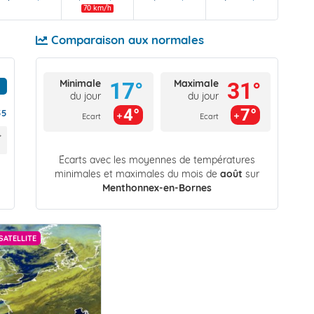
70 km/h
Comparaison aux normales
Minimale
Maximale
17°
31°
du jour
du jour
4°
7°
55
Ecart
Ecart
Écarts avec les moyennes de températures
minimales et maximales du mois de
août
sur
Menthonnex-en-Bornes
SATELLITE