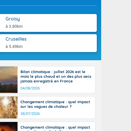
'Île-de-
aison.
isolés
maritimes sont
Groisy
ondées sont
tinée, un peu
à 3.80km
ud du pays,
étroite
Cruseilles
midi du Massif
à 5.49km
de la
ciel est le
lle salve
nant de bons
Bilan climatique : juillet 2026 est le
e vent,
mois le plus chaud et un des plus secs
r les deux
jamais enregistré en France
ine, entre 11
04/08/2026
28 sur les
ns l'intérieur
 en vallée de
Changement climatique : quel impact
sur les vagues de chaleur ?
28/07/2026
Changement climatique : quel impact