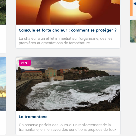
Canicule et forte chaleur : comment se protéger ?
La chaleur a un effet immédiat sur l’organisme, dès les
premières augmentations de température.
VENT
La tramontane
On observe parfois ces jours-ci un renforcement de la
tramontane, en lien avec des conditions propices de feux
de forêt. Mais qu'est-ce que la tramontane ? Quelles sont