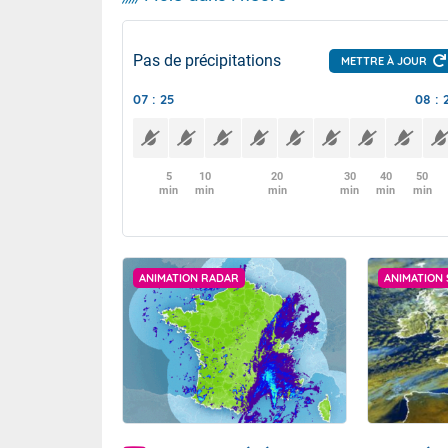
Pas de précipitations
METTRE À JOUR
07 : 25
08 : 
5
10
20
30
40
50
min
min
min
min
min
min
ANIMATION RADAR
ANIMATION 