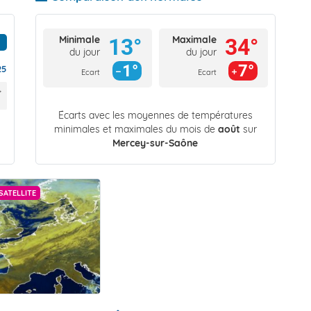
Minimale
Maximale
13°
34°
du jour
du jour
1°
7°
25
Ecart
Ecart
Écarts avec les moyennes de températures
minimales et maximales du mois de
août
sur
Mercey-sur-Saône
SATELLITE