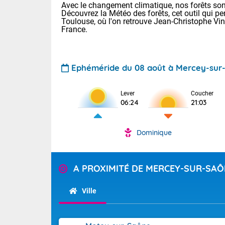
Avec le changement climatique, nos forêts sont
Découvrez la Météo des forêts, cet outil qui pe
Toulouse, où l'on retrouve Jean-Christophe Vi
France.
Ephéméride du 08 août à Mercey-sur
Voici les tem
Lever
Coucher
06:24
21:03
: 13/28 Paris
Clermont-Fd :
Limoges : 19/
Dominique
Lille : 14/29
TENDANCE P
Aujourd'hui 
Pour la sema
A PROXIMITÉ DE MERCEY-SUR-SA
Très chaud
départemen
Au niveau du 
températures 
Maritimes 
Ville
(26), Gard 
Tendance des
(83), et Vau
2026 :