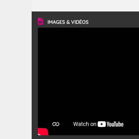
caractéristiques ? Le mistral est un vent régional,
turbulent et généralement sec, pouvant souffler à une
vitesse moyenne de 50 km/h et atteindre 80 à 100 km/h
en rafales, parfois davantage. Il parcourt la basse vallée
du Rhône et la Provence et envahit le littoral
IMAGES & VIDÉOS
méditerranéen à partir de la Camargue.