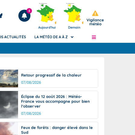
4
Vigilance
météo
Aujourd'hui
Demain
OS ACTUALITÉS
LA MÉTÉO DE A À Z
Articles
ngers
Retour progressif de la chaleur
Phénomènes dangereux de J+2 à J+7
07/08/2026
civile
Avertissement pluies intenses à l'échelle
des communes (Apic)
és
Éclipse du 12 août 2026 : Météo-
Bulletins Marine
France vous accompagne pour bien
l'observer
ateur de
Bulletins d'estimation du risque
d'avalanche
07/08/2026
-pompier
Météo des forêts
Feux de forêts : danger élevé dans le
Vigicrues
Sud