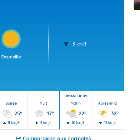
t Futuna
oid
5
km/h
Ensoleillé
DIMANCHE 09
Soirée
Nuit
Matin
Après-midi
Soi
25°
17°
22°
32°
5
km/h
5
km/h
10
km/h
15
km/h
15
Comparaison aux normales