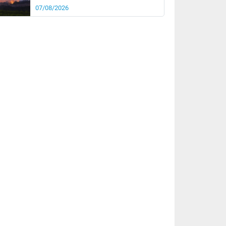
07/08/2026
rée
Nuit
26°
20°
km/h
5
km/h