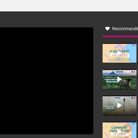
ses caractéristiques ? La tramontane est un vent
turbulent soufflant de secteur nord-ouest à nord, ou ouest
à nord-ouest, dans un secteur qui part du Roussillon à la
vallée de l’Aude et à l’ouest de l’Hérault. L’étymologie de
ce vent vient du latin trasmontanus, signifiant au-delà des
monts, en allusion aux régions montagneuses d’où
Recommandé
provient ce vent.