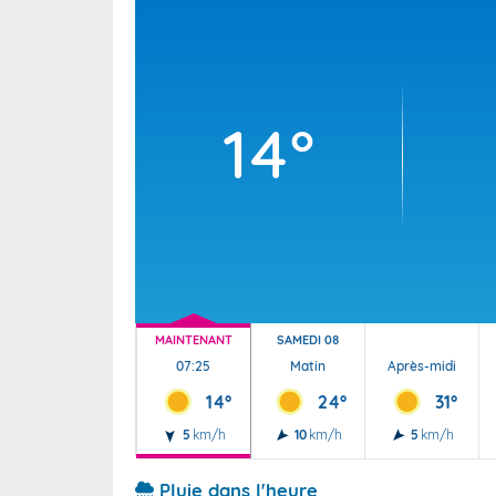
Wallis e
Grand fr
14°
MAINTENANT
SAMEDI 08
07:25
Matin
Après-midi
14°
24°
31°
5
km/h
10
km/h
5
km/h
Pluie dans l'heure