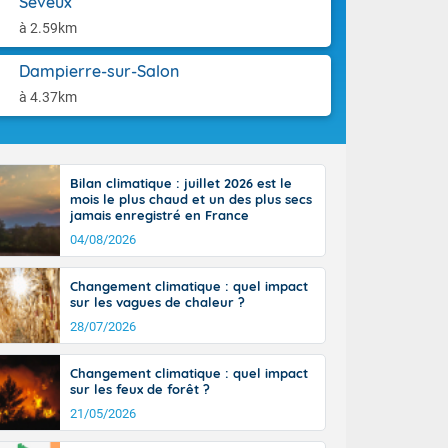
Seveux
-France jusque
aison.
ue sur la Corse
à 2.59km
 beauté le
chaine des
Dampierre-sur-Salon
r moments. En
à 4.37km
gagne en
artie d'après-
de nuit
ces orages,
Bilan climatique : juillet 2026 est le
u jour, le
mois le plus chaud et un des plus secs
lus au sud,
jamais enregistré en France
en hausse, en
04/08/2026
 quasi-
pays et même
Changement climatique : quel impact
sur les vagues de chaleur ?
28/07/2026
Changement climatique : quel impact
sur les feux de forêt ?
21/05/2026