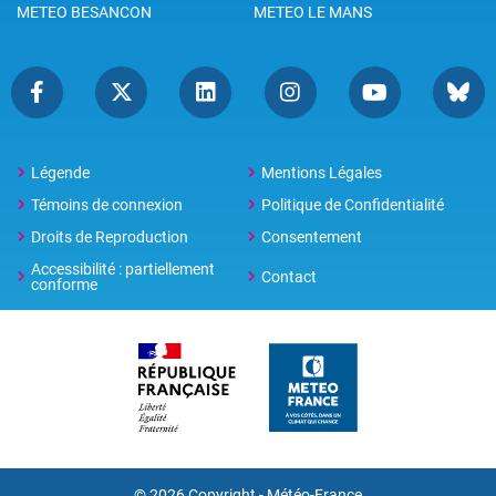
METEO BESANCON
METEO LE MANS
Légende
Mentions Légales
Témoins de connexion
Politique de Confidentialité
Droits de Reproduction
Consentement
Accessibilité : partiellement
Contact
conforme
© 2026 Copyright -
Météo-France