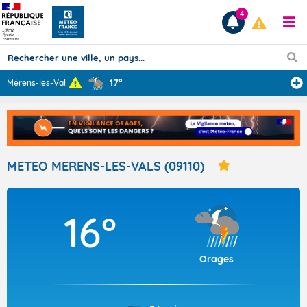
4
17°
Mérens-les-Vals
...
Prévisions
TOUS LES RÉSULTATS
METEO MERENS-LES-VALS (09110)
Articles
16°
Orages