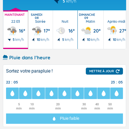
5
km/h
MAINTENANT
SAMEDI
DIMANCHE
08
09
22:03
Soirée
Nuit
Matin
Après-midi
16°
17°
16°
20°
27°
5
km/h
10
km/h
5
km/h
10
km/h
10
km/h
Pluie dans l'heure
Sortez votre parapluie !
METTRE À JOUR
22 : 05
23 : 05
5
10
20
30
40
50
min
min
min
min
min
min
Pluie faible