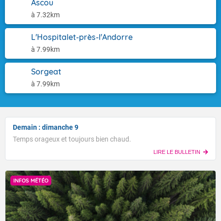
Ascou
à 7.32km
L'Hospitalet-près-l'Andorre
à 7.99km
Sorgeat
à 7.99km
Demain : dimanche 9
Temps orageux et toujours bien chaud.
LIRE LE BULLETIN
INFOS MÉTÉO