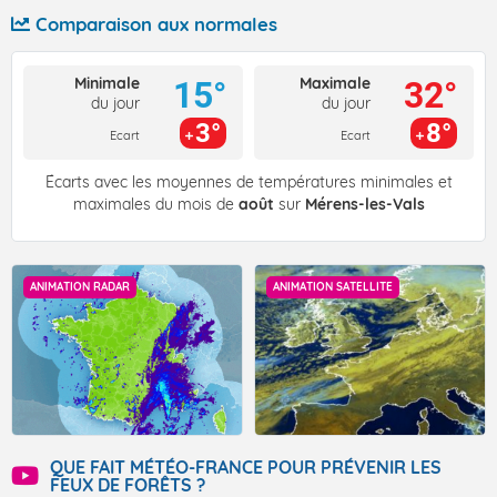
Comparaison aux normales
Minimale
Maximale
15°
32°
du jour
du jour
3°
8°
Ecart
Ecart
Écarts avec les moyennes de températures minimales et
maximales du mois de
août
sur
Mérens-les-Vals
ANIMATION RADAR
ANIMATION SATELLITE
QUE FAIT MÉTÉO-FRANCE POUR PRÉVENIR LES
FEUX DE FORÊTS ?