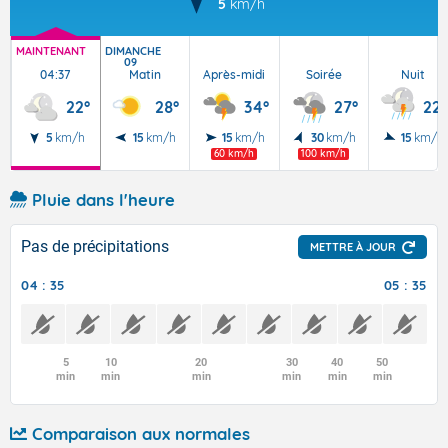
5
km/h
MAINTENANT
DIMANCHE
09
04:37
Matin
Après-midi
Soirée
Nuit
22°
28°
34°
27°
22°
5
km/h
15
km/h
15
km/h
30
km/h
15
km/h
60 km/h
100 km/h
Pluie dans l'heure
Pas de précipitations
METTRE À JOUR
04 : 35
05 : 35
5
10
20
30
40
50
min
min
min
min
min
min
Comparaison aux normales