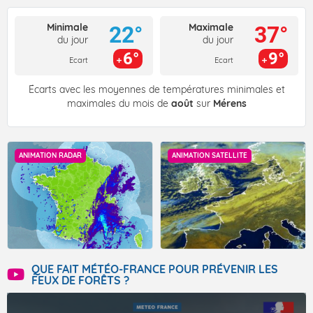
Minimale
Maximale
22°
37°
du jour
du jour
6°
9°
Ecart
Ecart
Écarts avec les moyennes de températures minimales et
maximales du mois de
août
sur
Mérens
ANIMATION RADAR
ANIMATION SATELLITE
QUE FAIT MÉTÉO-FRANCE POUR PRÉVENIR LES
FEUX DE FORÊTS ?