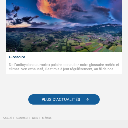
Glossaire
De l’anticyclone au vortex polaire, consultez notre glossaire météo et
climat. Non exhaustif, il est mis à jour régulièrement, au fil de nos
publications. Vous y trouverez également des liens utiles vers nos
contenus pédagogiques concernant les phénomènes
météorologiques et des informations scientifiques sur le
changement climatique.
PLUS D'ACTUALITÉS
Accueil
Occitanie
Gers
Mérens