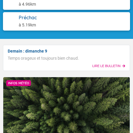
à 4.96km
Préchac
à 5.19km
Demain : dimanche 9
Temps orageux et toujours bien chaud.
LIRE LE BULLETIN
INFOS MÉTÉO