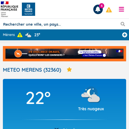
4
23°
Mérens
Prévisions
TOUS LES RÉSULTATS
METEO MERENS (32360)
Articles
22°
Très nuageux