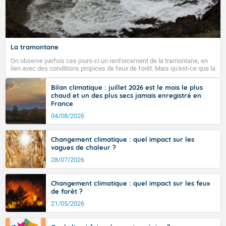
Fermer
La tramontane
On observe parfois ces jours-ci un renforcement de la tramontane, en
lien avec des conditions propices de feux de forêt. Mais qu'est-ce que la
tramontane ? Quelles sont ses caractéristiques ? La tramontane est un
vent turbulent soufflant de secteur nord-ouest à nord, ou ouest à nord-
Bilan climatique : juillet 2026 est le mois le plus
ouest, dans un secteur qui part du Roussillon à la vallée de l’Aude et à
chaud et un des plus secs jamais enregistré en
l’ouest de l’Hérault. L’étymologie de ce vent vient du latin trasmontanus,
France
signifiant au-delà des monts, en allusion aux régions montagneuses
d’où provient ce vent.
04/08/2026
Changement climatique : quel impact sur les
vagues de chaleur ?
28/07/2026
Changement climatique : quel impact sur les feux
de forêt ?
21/05/2026