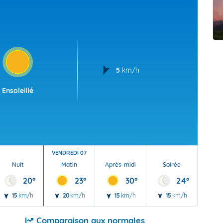
t Futuna
oid
5
km/h
Ensoleillé
VENDREDI 07
Nuit
Matin
Après-midi
Soirée
Nu
20°
23°
30°
24°
15
km/h
20
km/h
15
km/h
15
km/h
10
Comparaison aux normales