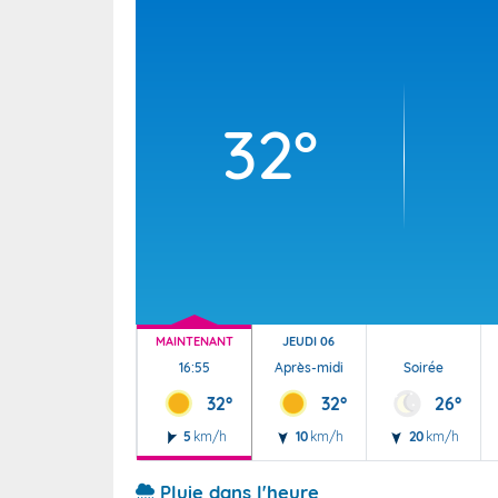
Wallis e
Grand fr
32°
MAINTENANT
JEUDI 06
16:55
Après-midi
Soirée
32°
32°
26°
5
km/h
10
km/h
20
km/h
Pluie dans l'heure