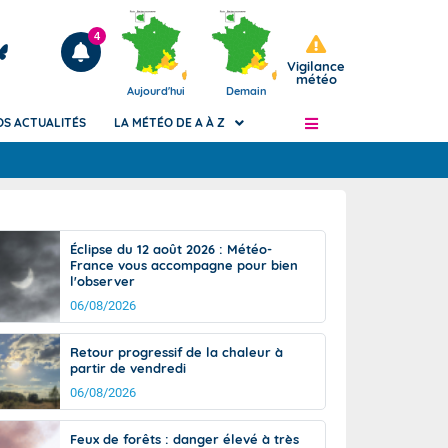
4
Vigilance
météo
Aujourd'hui
Demain
OS ACTUALITÉS
LA MÉTÉO DE A À Z
Articles
ngers
Éclipse du 12 août 2026 : Météo-
Phénomènes dangereux de J+2 à J+7
France vous accompagne pour bien
civile
l'observer
Avertissement pluies intenses à l'échelle
des communes (Apic)
06/08/2026
és
Bulletins Marine
Retour progressif de la chaleur à
ateur de
Bulletins d'estimation du risque
partir de vendredi
d'avalanche
06/08/2026
-pompier
Météo des forêts
Vigicrues
Feux de forêts : danger élevé à très