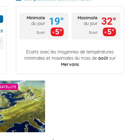
Minimale
Maximale
19°
32°
du jour
du jour
5°
5°
55
Ecart
Ecart
Écarts avec les moyennes de températures
minimales et maximales du mois de
août
sur
Mervans
SATELLITE