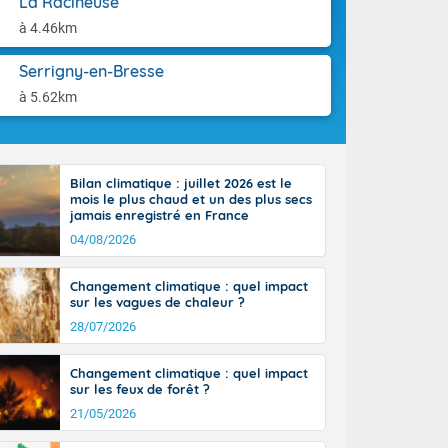
La Racineuse
aison.
ttoral l'après-
à 4.46km
n général, 14
r
Serrigny-en-Bresse
sse, il fait
ouvent 30 à 35
à 5.62km
Bilan climatique : juillet 2026 est le
mois le plus chaud et un des plus secs
jamais enregistré en France
04/08/2026
Changement climatique : quel impact
sur les vagues de chaleur ?
28/07/2026
Changement climatique : quel impact
sur les feux de forêt ?
21/05/2026