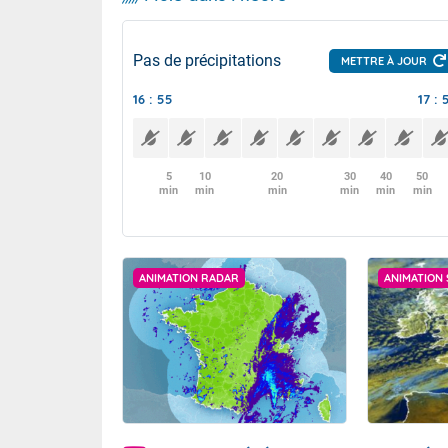
Pas de précipitations
METTRE À JOUR
16 : 55
17 : 
5
10
20
30
40
50
min
min
min
min
min
min
ANIMATION RADAR
ANIMATION 