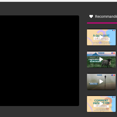
à nord-ouest, dans un secteur qui part du Roussillon à la
vallée de l’Aude et à l’ouest de l’Hérault. L’étymologie de
ce vent vient du latin trasmontanus, signifiant au-delà des
monts, en allusion aux régions montagneuses d’où
Recommandé
provient ce vent.