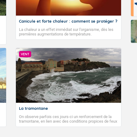
Canicule et forte chaleur : comment se protéger ?
La chaleur a un effet immédiat sur l’organisme, dès les
premières augmentations de température.
VENT
La tramontane
On observe parfois ces jours-ci un renforcement de la
tramontane, en lien avec des conditions propices de feux
de forêt. Mais qu'est-ce que la tramontane ? Quelles sont
ses caractéristiques ? La tramontane est un vent
turbulent soufflant de secteur nord-ouest à nord, ou ouest