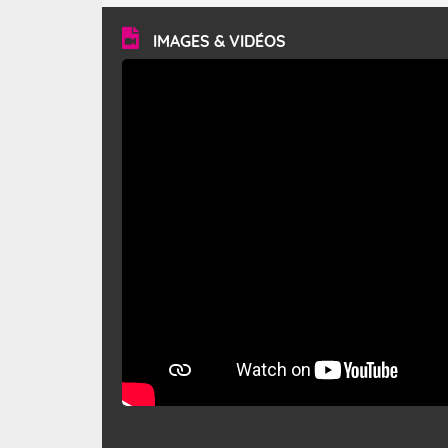
vitesse moyenne de 50 km/h et atteindre 80 à 100 km/h
en rafales, parfois davantage. Il parcourt la basse vallée
du Rhône et la Provence et envahit le littoral
IMAGES & VIDÉOS
méditerranéen à partir de la Camargue.