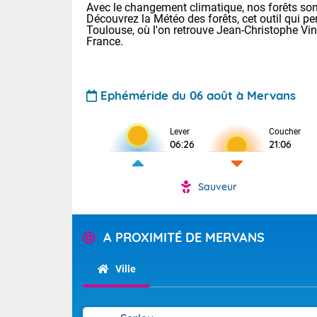
Avec le changement climatique, nos forêts sont
Découvrez la Météo des forêts, cet outil qui pe
Toulouse, où l'on retrouve Jean-Christophe Vi
France.
Ephéméride du 06 août à Mervans
Lever
Coucher
Voici les tem
06:26
21:06
22/13 Paris :
Clermont-Fd :
Limoges : 27/
Sauveur
Lille : 24/12
TENDANCE P
Demain vendr
Pour la sema
A PROXIMITÉ DE MERVANS
Calme, enso
Cette semain
temps devrait 
Ville
La journée s'
territoire. O
Tendance des
2026 :
pyrénnéennes, 
alors que la 